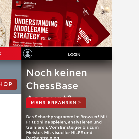
S
LOGIN
Noch keinen
ChessBase
HOP
Account?
MEHR ERFAHREN >
Das Schachprogramm im Browser! Mit
Fritz online spielen, analysieren und
trainieren. Vom Einsteiger bis zum
Meister. Mit visueller HILFE und
Rechentraining.