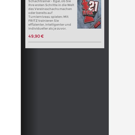
Schachtrainer - Egal, ob Sie
Ihre ersten Schritte in die Welt
des Vereinsschachs machen
oder bereits auf
Turnierniveau spielen: Mit
FRITZ trainieren Sie
effizienter, intelligenter und
individueller als je zuvor.
49,90 €