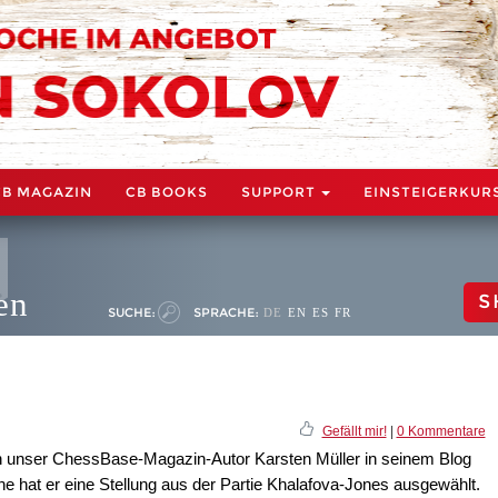
CB MAGAZIN
CB BOOKS
SUPPORT
EINSTEIGERKUR
en
S
SUCHE:
SPRACHE:
DE
EN
ES
FR
Gefällt mir!
|
0 Kommentare
n unser ChessBase-Magazin-Autor Karsten Müller in seinem Blog
e hat er eine Stellung aus der Partie Khalafova-Jones ausgewählt.