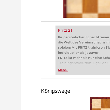
Fritz 21
Ihr persönlicher Schachtrainer -
die Welt des Vereinsschachs m
spielen: Mit FRITZ trainieren Sie
individueller als je zuvor.
FRITZ ist mehr als nur eine Sch
Trainingsrevolution! Egal, ob Si
Vereinsschachs machen oder ber
Mehr...
FRITZ trainieren Sie effizienter,
zuvor.
Königswege