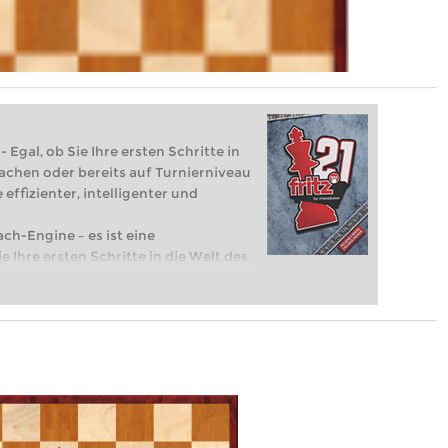
 Egal, ob Sie Ihre ersten Schritte in
achen oder bereits auf Turnierniveau
 effizienter, intelligenter und
ach-Engine – es ist eine
e Ihre ersten Schritte in die Welt des
eits auf Turnierniveau spielen: Mit
 intelligenter und individueller als je