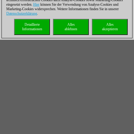
technisch erforderlichen Cookies auch Analyse-Cookies sowie Marketing-Cookies
eingesetzt werden.
Hier
können Sie der Verwendung von Analyse-Cookies und
Marketing-Cookies widersprechen. Weitere Informationen finden Sie in unserer
Datenschutzerklärung
.
Detaillierte
Alles
Alles
Informationen
ablehnen
akzeptieren