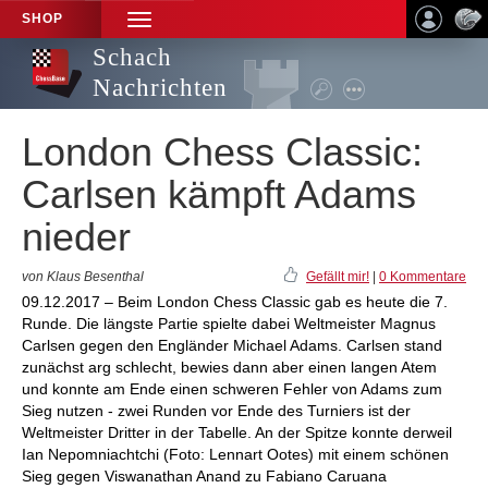
SHOP
TOGGLE
NAVIGATION
Schach
Nachrichten
London Chess Classic:
Carlsen kämpft Adams
nieder
von Klaus Besenthal
Gefällt mir!
|
0 Kommentare
09.12.2017 – Beim London Chess Classic gab es heute die 7.
Runde. Die längste Partie spielte dabei Weltmeister Magnus
Carlsen gegen den Engländer Michael Adams. Carlsen stand
zunächst arg schlecht, bewies dann aber einen langen Atem
und konnte am Ende einen schweren Fehler von Adams zum
Sieg nutzen - zwei Runden vor Ende des Turniers ist der
Weltmeister Dritter in der Tabelle. An der Spitze konnte derweil
Ian Nepomniachtchi (Foto: Lennart Ootes) mit einem schönen
Sieg gegen Viswanathan Anand zu Fabiano Caruana