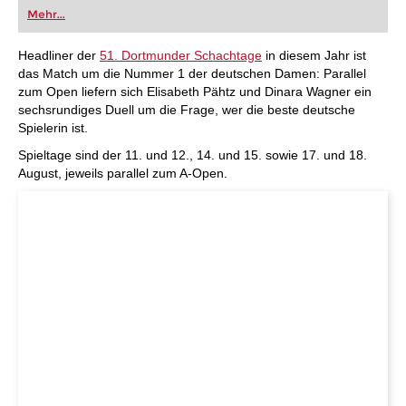
oder bereits auf Turnierniveau spielen: Mit
Mehr...
FRITZ trainieren Sie effizienter, intelligenter und
individueller als je zuvor.
Headliner der
51. Dortmunder Schachtage
in diesem Jahr ist
das Match um die Nummer 1 der deutschen Damen: Parallel
zum Open liefern sich Elisabeth Pähtz und Dinara Wagner ein
sechsrundiges Duell um die Frage, wer die beste deutsche
Spielerin ist.
Spieltage sind der 11. und 12., 14. und 15. sowie 17. und 18.
August, jeweils parallel zum A-Open.