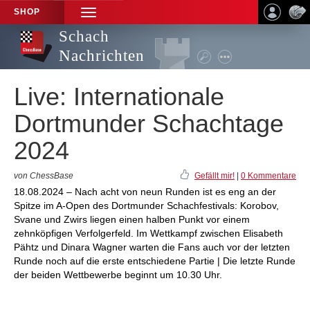
SHOP
TOGGLE
NAVIGATION
Schach
Nachrichten
Live: Internationale
Dortmunder Schachtage
2024
von ChessBase
Gefällt mir!
|
0 Kommentare
18.08.2024 – Nach acht von neun Runden ist es eng an der
Spitze im A-Open des Dortmunder Schachfestivals: Korobov,
Svane und Zwirs liegen einen halben Punkt vor einem
zehnköpfigen Verfolgerfeld. Im Wettkampf zwischen Elisabeth
Pähtz und Dinara Wagner warten die Fans auch vor der letzten
Runde noch auf die erste entschiedene Partie | Die letzte Runde
der beiden Wettbewerbe beginnt um 10.30 Uhr.