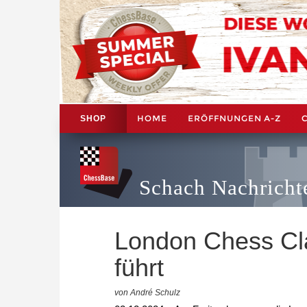
HOME
ERÖFFNUNGEN A-Z
SHOP
Schach Nachricht
London Chess Cl
führt
von André Schulz