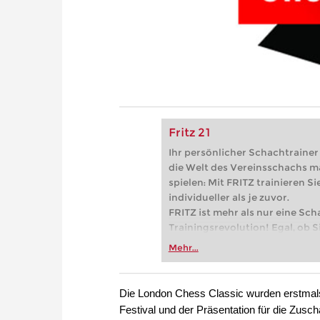
Fritz 21
Ihr persönlicher Schachtrainer -
die Welt des Vereinsschachs m
spielen: Mit FRITZ trainieren Sie
individueller als je zuvor.
FRITZ ist mehr als nur eine Sch
Trainingsrevolution! Egal, ob Si
Vereinsschachs machen oder ber
Mehr...
FRITZ trainieren Sie effizienter,
zuvor.
Die London Chess Classic wurden erstmals
Festival und der Präsentation für die Zus