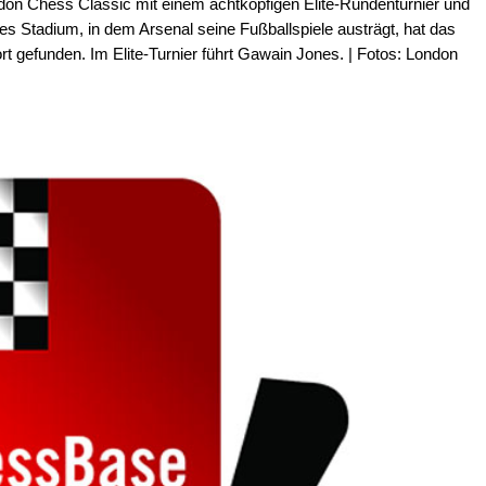
don Chess Classic mit einem achtköpfigen Elite-Rundenturnier und
s Stadium, in dem Arsenal seine Fußballspiele austrägt, hat das
rt gefunden. Im Elite-Turnier führt Gawain Jones. | Fotos: London