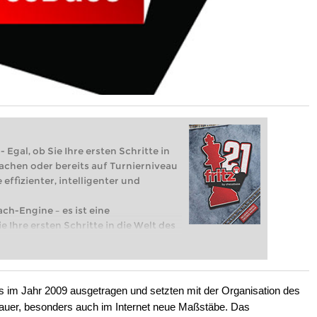
 Egal, ob Sie Ihre ersten Schritte in
achen oder bereits auf Turnierniveau
 effizienter, intelligenter und
ach-Engine – es ist eine
e Ihre ersten Schritte in die Welt des
eits auf Turnierniveau spielen: Mit
 intelligenter und individueller als je
 im Jahr 2009 ausgetragen und setzten mit der Organisation des
chauer, besonders auch im Internet neue Maßstäbe. Das