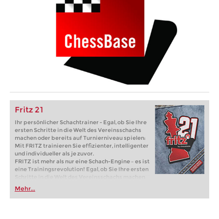
Fritz 21
Ihr persönlicher Schachtrainer - Egal, ob Sie Ihre
ersten Schritte in die Welt des Vereinsschachs
machen oder bereits auf Turnierniveau spielen:
Mit FRITZ trainieren Sie effizienter, intelligenter
und individueller als je zuvor.
FRITZ ist mehr als nur eine Schach-Engine – es ist
eine Trainingsrevolution! Egal, ob Sie Ihre ersten
Schritte in die Welt des Vereinsschachs machen
oder bereits auf Turnierniveau spielen: Mit
Mehr...
FRITZ trainieren Sie effizienter, intelligenter und
individueller als je zuvor.