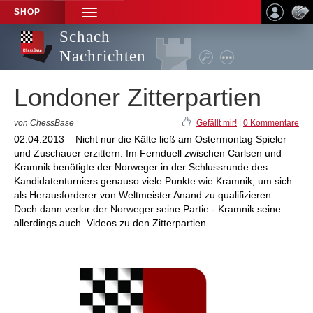
SHOP
TOGGLE
NAVIGATION
Schach
Nachrichten
Londoner Zitterpartien
von ChessBase
Gefällt mir!
|
0 Kommentare
02.04.2013 – Nicht nur die Kälte ließ am Ostermontag Spieler
und Zuschauer erzittern. Im Fernduell zwischen Carlsen und
Kramnik benötigte der Norweger in der Schlussrunde des
Kandidatenturniers genauso viele Punkte wie Kramnik, um sich
als Herausforderer von Weltmeister Anand zu qualifizieren.
Doch dann verlor der Norweger seine Partie - Kramnik seine
allerdings auch. Videos zu den Zitterpartien...