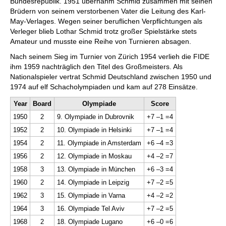
Bundesrepublik. 1951 übernahm Schmid zusammen mit seinen
Brüdern von seinem verstorbenen Vater die Leitung des Karl-
May-Verlages. Wegen seiner beruflichen Verpflichtungen als
Verleger blieb Lothar Schmid trotz großer Spielstärke stets
Amateur und musste eine Reihe von Turnieren absagen.
Nach seinem Sieg im Turnier von Zürich 1954 verlieh die FIDE
ihm 1959 nachträglich den Titel des Großmeisters. Als
Nationalspieler vertrat Schmid Deutschland zwischen 1950 und
1974 auf elf Schacholympiaden und kam auf 278 Einsätze.
Year
Board
Olympiade
Score
1950
2
9. Olympiade in Dubrovnik
+7 –1 =4
1952
2
10. Olympiade in Helsinki
+7 –1 =4
1954
2
11. Olympiade in Amsterdam
+6 –4 =3
1956
2
12. Olympiade in Moskau
+4 –2 =7
1958
3
13. Olympiade in München
+6 –3 =4
1960
2
14. Olympiade in Leipzig
+7 –2 =5
1962
3
15. Olympiade in Varna
+4 –2 =2
1964
3
16. Olympiade Tel Aviv
+7 –2 =5
1968
2
18. Olympiade Lugano
+6 –0 =6