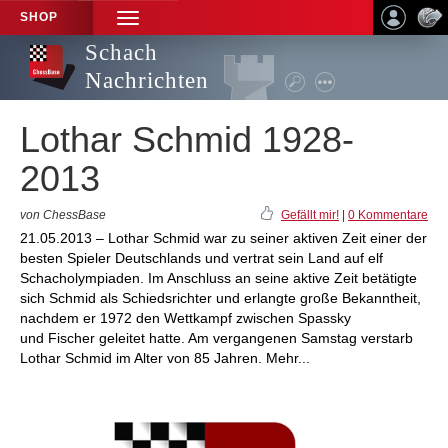
SHOP
TOGGLE
NAVIGATION
Schach
Nachrichten
Lothar Schmid 1928-
2013
von ChessBase
Gefällt mir!
|
0 Kommentare
21.05.2013 – Lothar Schmid war zu seiner aktiven Zeit einer der
besten Spieler Deutschlands und vertrat sein Land auf elf
Schacholympiaden. Im Anschluss an seine aktive Zeit betätigte
sich Schmid als Schiedsrichter und erlangte große Bekanntheit,
nachdem er 1972 den Wettkampf zwischen Spassky
und Fischer geleitet hatte. Am vergangenen Samstag verstarb
Lothar Schmid im Alter von 85 Jahren. Mehr...