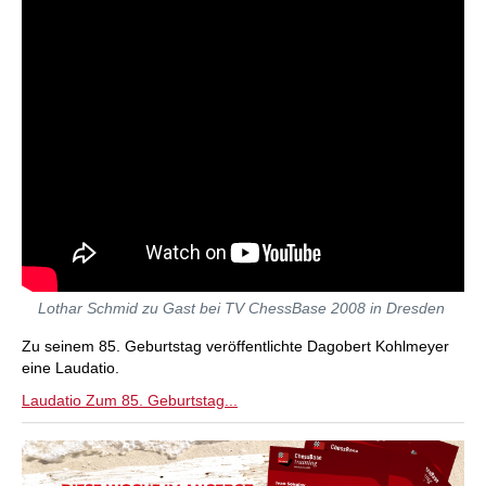
Lothar Schmid zu Gast bei TV ChessBase 2008 in Dresden
Zu seinem 85. Geburtstag veröffentlichte Dagobert Kohlmeyer
eine Laudatio.
Laudatio Zum 85. Geburtstag...