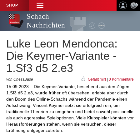
SHOP
TOGGLE
NAVIGATION
Schach
Nachrichten
Luke Leon Mendonca:
Die Keymer-Variante -
1.Sf3 d5 2.e3
von ChessBase
Gefällt mir!
|
0 Kommentare
15.09.2023 – Die Keymer-Variante, bestehend aus den Zügen
1.Sf3 d5 2.e3, wurde früher oft übersehen, erlebte aber durch
den Boom des Online-Schachs während der Pandemie einen
Aufschwung. Vincent Keymer setzt sie erfolgreich ein, um
traditionelle Theorien zu umgehen und bietet sowohl positionelle
als auch aggressive Spieloptionen. Viele Klubspieler könnten vor
Herausforderungen stehen, wenn sie versuchen, dieser
Eröffnung entgegenzutreten.