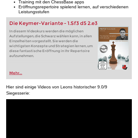
Training mit den ChessBase apps
Eröffnungsrepertoire spielend lernen, auf verschiedenen
Leistungsstufen
Die Keymer-Variante - 1.Sf3 d5 2.e3
In diesem Videokurs werden die möglichen
Aufstellungen, die Schwarz wählen kann, in allen
Einzelheiten vorgestellt. Sie werden die
wichtigsten Konzepte und Strategien lernen, um
diese fantastische Eröffnung in Ihr Repertoire
aufzunehmen.
Mehr...
Hier sind einige Videos von Leons historischer 9.0/9
Siegesserie: