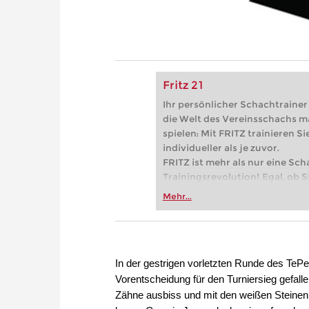
Fritz 21
Ihr persönlicher Schachtrainer -
die Welt des Vereinsschachs m
spielen: Mit FRITZ trainieren Sie
individueller als je zuvor.
FRITZ ist mehr als nur eine Sch
Trainingsrevolution! Egal, ob Si
Vereinsschachs machen oder ber
Mehr...
FRITZ trainieren Sie effizienter,
zuvor.
In der gestrigen vorletzten Runde des TePe
Vorentscheidung für den Turniersieg gefall
Zähne ausbiss und mit den weißen Steinen 