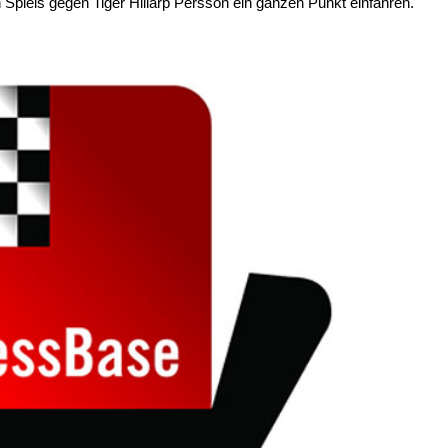
piels gegen Tiger Hillarp Persson ein ganzen Punkt einfahren.