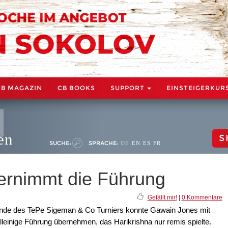
CB MAGAZIN
CB BOOKS
SUPPORT
EINSTEIGERKUR
en
S
SUCHE:
SPRACHE:
DE
EN
ES
FR
ernimmt die Führung
Gefällt mir!
|
0 Kommentare
runde des TePe Sigeman & Co Turniers konnte Gawain Jones mit
alleinige Führung übernehmen, das Harikrishna nur remis spielte.