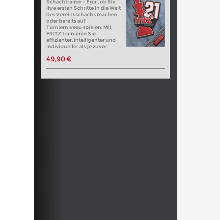
Schachtrainer - Egal, ob Sie
Ihre ersten Schritte in die Welt
des Vereinsschachs machen
oder bereits auf
Turnierniveau spielen: Mit
FRITZ trainieren Sie
effizienter, intelligenter und
individueller als je zuvor.
49,90 €