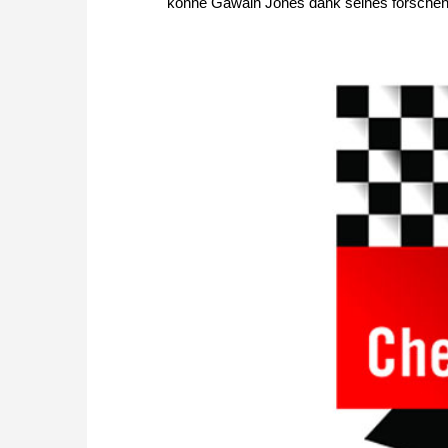
konne Gawain Jones dank seines forschen S