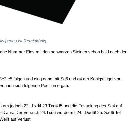
isipeanu ist Remiskönig.
lische Nummer Eins mit den schwarzen Steinen schon bald nach der
.Se2 e5 folgen und ging dann mit Sg6 und g4 am Königsflügel vor.
wonach sich folgende Position ergab.
 kam jedoch 22...Lxd4 23.Txd4 f5 und die Fesselung des Se4 auf
Weiß aus. Der Versuch 24.Txd6 wurde mit 24...Dxd6! 25. Sxd6 Te1
Weiß auf Verlust.