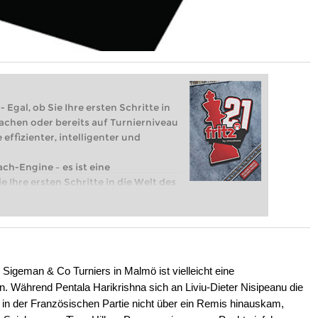
 Egal, ob Sie Ihre ersten Schritte in
achen oder bereits auf Turnierniveau
 effizienter, intelligenter und
ach-Engine – es ist eine
e Ihre ersten Schritte in die Welt des
eits auf Turnierniveau spielen: Mit
 intelligenter und individueller als je
 Sigeman & Co Turniers in Malmö ist vielleicht eine
en. Während Pentala Harikrishna sich an Liviu-Dieter Nisipeanu die
in der Französischen Partie nicht über ein Remis hinauskam,