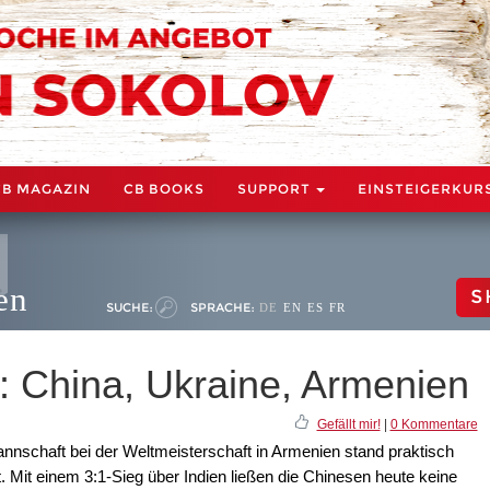
CB MAGAZIN
CB BOOKS
SUPPORT
EINSTEIGERKUR
en
S
SUCHE:
SPRACHE:
DE
EN
ES
FR
 China, Ukraine, Armenien
Gefällt mir!
|
0 Kommentare
nnschaft bei der Weltmeisterschaft in Armenien stand praktisch
. Mit einem 3:1-Sieg über Indien ließen die Chinesen heute keine