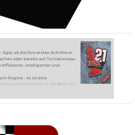
 Egal, ob Sie Ihre ersten Schritte in
achen oder bereits auf Turnierniveau
 effizienter, intelligenter und
ach-Engine – es ist eine
e Ihre ersten Schritte in die Welt des
eits auf Turnierniveau spielen: Mit
 intelligenter und individueller als je