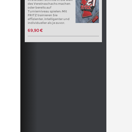
des Vereinsschachs machen
oder bereits auf
Turnierniveau spielen: Mit
FRITZ trainieren Sie
effizienter, intelligenter und
individueller als je zuvor.
69,90 €