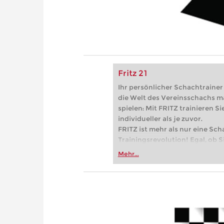
Fritz 21
Ihr persönlicher Schachtrainer -
die Welt des Vereinsschachs m
spielen: Mit FRITZ trainieren Sie
individueller als je zuvor.
FRITZ ist mehr als nur eine Sch
Trainingsrevolution! Egal, ob Si
Vereinsschachs machen oder ber
Mehr...
FRITZ trainieren Sie effizienter,
zuvor.