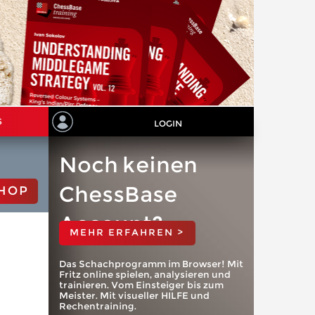
S
LOGIN
Noch keinen
ChessBase
HOP
Account?
MEHR ERFAHREN >
Das Schachprogramm im Browser! Mit
Fritz online spielen, analysieren und
trainieren. Vom Einsteiger bis zum
Meister. Mit visueller HILFE und
Rechentraining.