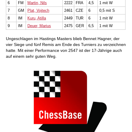
6
FM
Martin, Nils
2222
FRA
4,5
1 mit W
7
GM
Plat, Vojtech
2461
CZE
6
0,5 mit S
8
IM
Kuru, Atilla
2449
TUR
6
1 mit W
9
IM
Deuer, Marius
2475
GER
6,5
1 mit W
Ungeschlagen im Hastings Masters blieb Bennet Hagner, der
vier Siege und fünf Remis am Ende des Turniers zu verzeichnen
hatte. Mit einer Performance von 2547 ist der 17-Jährige auch
auf einem sehr guten Weg.