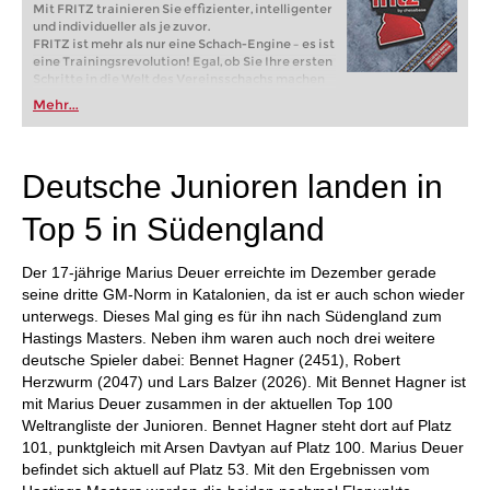
Mit FRITZ trainieren Sie effizienter, intelligenter
und individueller als je zuvor.
FRITZ ist mehr als nur eine Schach-Engine – es ist
eine Trainingsrevolution! Egal, ob Sie Ihre ersten
Schritte in die Welt des Vereinsschachs machen
oder bereits auf Turnierniveau spielen: Mit
Mehr...
FRITZ trainieren Sie effizienter, intelligenter und
individueller als je zuvor.
Deutsche Junioren landen in
Top 5 in Südengland
Der 17-jährige Marius Deuer erreichte im Dezember gerade
seine dritte GM-Norm in Katalonien, da ist er auch schon wieder
unterwegs. Dieses Mal ging es für ihn nach Südengland zum
Hastings Masters. Neben ihm waren auch noch drei weitere
deutsche Spieler dabei: Bennet Hagner (2451), Robert
Herzwurm (2047) und Lars Balzer (2026). Mit Bennet Hagner ist
mit Marius Deuer zusammen in der aktuellen Top 100
Weltrangliste der Junioren. Bennet Hagner steht dort auf Platz
101, punktgleich mit Arsen Davtyan auf Platz 100. Marius Deuer
befindet sich aktuell auf Platz 53. Mit den Ergebnissen vom