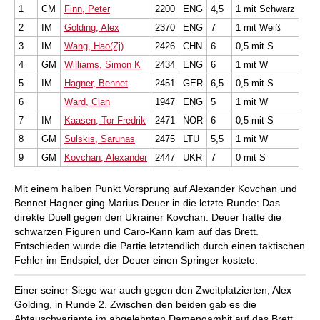
1
CM
Finn, Peter
2200
ENG
4,5
1 mit Schwarz
2
IM
Golding, Alex
2370
ENG
7
1 mit Weiß
3
IM
Wang, Hao(Zj)
2426
CHN
6
0,5 mit S
4
GM
Williams, Simon K
2434
ENG
6
1 mit W
5
IM
Hagner, Bennet
2451
GER
6,5
0,5 mit S
6
Ward, Cian
1947
ENG
5
1 mit W
7
IM
Kaasen, Tor Fredrik
2471
NOR
6
0,5 mit S
8
GM
Sulskis, Sarunas
2475
LTU
5,5
1 mit W
9
GM
Kovchan, Alexander
2447
UKR
7
0 mit S
Mit einem halben Punkt Vorsprung auf Alexander Kovchan und
Bennet Hagner ging Marius Deuer in die letzte Runde: Das
direkte Duell gegen den Ukrainer Kovchan. Deuer hatte die
schwarzen Figuren und Caro-Kann kam auf das Brett.
Entschieden wurde die Partie letztendlich durch einen taktischen
Fehler im Endspiel, der Deuer einen Springer kostete.
Einer seiner Siege war auch gegen den Zweitplatzierten, Alex
Golding, in Runde 2. Zwischen den beiden gab es die
Abtauschvariante im abgelehnten Damengambit auf das Brett.