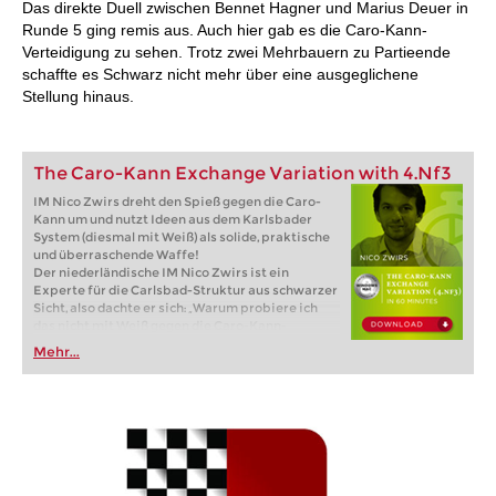
Das direkte Duell zwischen Bennet Hagner und Marius Deuer in
Runde 5 ging remis aus. Auch hier gab es die Caro-Kann-
Verteidigung zu sehen. Trotz zwei Mehrbauern zu Partieende
schaffte es Schwarz nicht mehr über eine ausgeglichene
Stellung hinaus.
The Caro-Kann Exchange Variation with 4.Nf3
IM Nico Zwirs dreht den Spieß gegen die Caro-
Kann um und nutzt Ideen aus dem Karlsbader
System (diesmal mit Weiß) als solide, praktische
und überraschende Waffe!
Der niederländische IM Nico Zwirs ist ein
Experte für die Carlsbad-Struktur aus schwarzer
Sicht, also dachte er sich: „Warum probiere ich
das nicht mit Weiß gegen die Caro-Kann-
Verteidigung?“ Gesagt, getan!
Mehr...
Kostenloses Videobeispiel:
Introduction
Kostenloses Videobeispiel:
5...Qc7/g6