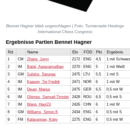
Bennet Hagner blieb ungeschlagen | Foto:
Turnierseite Hastings
International Chess Congress
Ergebnisse Partien Bennet Hagner
Rd.
Name
Elo
FÖD
Pkt.
Ergebnis
1
CM
Zhang, Junyi
2172
ENG
4,5
1 mit Schwar
2
IM
Balaji, Aaravamudhan
2270
ENG
5
1 mit Weiß
3
GM
Sulskis, Sarunas
2475
LTU
5,5
1 mit S
4
IM
Kaasen, Tor Fredrik
2471
NOR
6
1 mit W
5
IM
Deuer, Marius
2475
GER
6,5
0,5 mit W
6
IM
Ghimpu, Samuel-Timotei
2428
ROU
6,5
0,5 mit S
7
IM
Wang, Hao(Zj)
2426
CHN
6
1 mit W
8
GM
Williams, Simon K
2434
ENG
6
0,5 mit S
9
FM
Kalavannan, Koby
2275
ENG
6
0,5 mit W