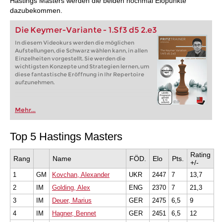
Hastings Masters werden die beiden nochmal Elopunkte
dazubekommen.
Die Keymer-Variante - 1.Sf3 d5 2.e3
In diesem Videokurs werden die möglichen
Aufstellungen, die Schwarz wählen kann, in allen
Einzelheiten vorgestellt. Sie werden die
wichtigsten Konzepte und Strategien lernen, um
diese fantastische Eröffnung in Ihr Repertoire
aufzunehmen.
Mehr...
Top 5 Hastings Masters
Rating
Rang
Name
FÖD.
Elo
Pts.
+/-
1
GM
Kovchan, Alexander
UKR
2447
7
13,7
2
IM
Golding, Alex
ENG
2370
7
21,3
3
IM
Deuer, Marius
GER
2475
6,5
9
4
IM
Hagner, Bennet
GER
2451
6,5
12