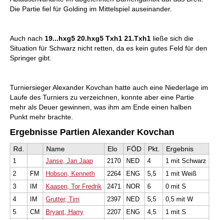
Die Partie fiel für Golding im Mittelspiel auseinander.
Auch nach
19...hxg5 20.hxg5 Txh1 21.Txh1
ließe sich die
Situation für Schwarz nicht retten, da es kein gutes Feld für den
Springer gibt.
Turniersieger Alexander Kovchan hatte auch eine Niederlage im
Laufe des Turniers zu verzeichnen, konnte aber eine Partie
mehr als Deuer gewinnen, was ihm am Ende einen halben
Punkt mehr brachte.
Ergebnisse Partien Alexander Kovchan
Rd.
Name
Elo
FÖD
Pkt.
Ergebnis
1
Janse, Jan Jaap
2170
NED
4
1 mit Schwarz
2
FM
Hobson, Kenneth
2264
ENG
5,5
1 mit Weiß
3
IM
Kaasen, Tor Fredrik
2471
NOR
6
0 mit S
4
IM
Grutter, Tim
2397
NED
5,5
0,5 mit W
5
CM
Bryant, Harry
2207
ENG
4,5
1 mit S