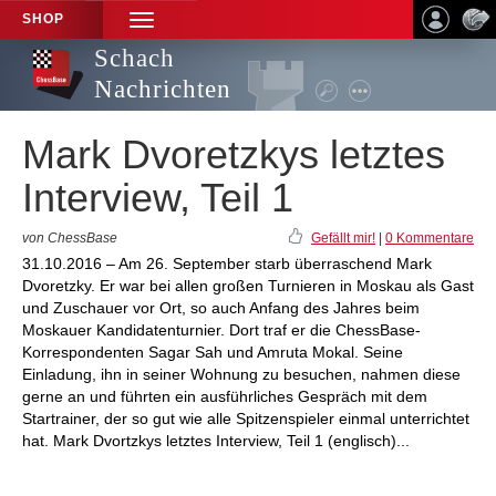
SHOP
TOGGLE
NAVIGATION
Schach
Nachrichten
Mark Dvoretzkys letztes
Interview, Teil 1
von ChessBase
Gefällt mir!
|
0 Kommentare
31.10.2016 – Am 26. September starb überraschend Mark
Dvoretzky. Er war bei allen großen Turnieren in Moskau als Gast
und Zuschauer vor Ort, so auch Anfang des Jahres beim
Moskauer Kandidatenturnier. Dort traf er die ChessBase-
Korrespondenten Sagar Sah und Amruta Mokal. Seine
Einladung, ihn in seiner Wohnung zu besuchen, nahmen diese
gerne an und führten ein ausführliches Gespräch mit dem
Startrainer, der so gut wie alle Spitzenspieler einmal unterrichtet
hat. Mark Dvortzkys letztes Interview, Teil 1 (englisch)...