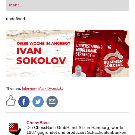
oder bereits auf Turnierniveau spielen: Mit
Mehr...
FRITZ trainieren Sie effizienter, intelligenter und
individueller als je zuvor.
undefined
Themen:
Interview
,
Mark Dvoretzky
ChessBase
Die ChessBase GmbH, mit Sitz in Hamburg, wurde
1987 gegründet und produziert Schachdatenbanken