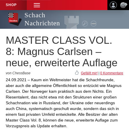
SHOP
TOGGLE
NAVIGATION
Schach
Nachrichten
MASTER CLASS VOL.
8: Magnus Carlsen –
neue, erweiterte Auflage
von ChessBase
Gefällt mir!
|
0 Kommentare
24.09.2021 – Kaum ein Weltmeister hat die Schachfreunde,
aber auch die allgemeine Öffentlichkeit so entzückt wie Magnus
Carlsen. Der Norweger kam praktisch aus dem Nichts. Ein
Riesentalent, das nicht etwa mit den Strukturen einer großen
Schachnation wie in Russland, der Ukraine oder neuerdings
auch China, systematisch geschult wurde, sondern das sich in
einem fast privaten Umfeld entwickelte. Alle Besitzer der alten
Master Class Vol. 8, können die neue, erweiterte Auflage zum
Vorzugspreis als Update erhalten.