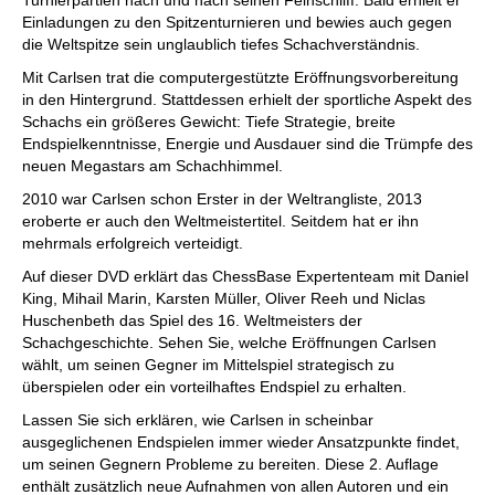
Turnierpartien nach und nach seinen Feinschliff. Bald erhielt er
Einladungen zu den Spitzenturnieren und bewies auch gegen
die Weltspitze sein unglaublich tiefes Schachverständnis.
Mit Carlsen trat die computergestützte Eröffnungsvorbereitung
in den Hintergrund. Stattdessen erhielt der sportliche Aspekt des
Schachs ein größeres Gewicht: Tiefe Strategie, breite
Endspielkenntnisse, Energie und Ausdauer sind die Trümpfe des
neuen Megastars am Schachhimmel.
2010 war Carlsen schon Erster in der Weltrangliste, 2013
eroberte er auch den Weltmeistertitel. Seitdem hat er ihn
mehrmals erfolgreich verteidigt.
Auf dieser DVD erklärt das ChessBase Expertenteam mit Daniel
King, Mihail Marin, Karsten Müller, Oliver Reeh und Niclas
Huschenbeth das Spiel des 16. Weltmeisters der
Schachgeschichte. Sehen Sie, welche Eröffnungen Carlsen
wählt, um seinen Gegner im Mittelspiel strategisch zu
überspielen oder ein vorteilhaftes Endspiel zu erhalten.
Lassen Sie sich erklären, wie Carlsen in scheinbar
ausgeglichenen Endspielen immer wieder Ansatzpunkte findet,
um seinen Gegnern Probleme zu bereiten. Diese 2. Auflage
enthält zusätzlich neue Aufnahmen von allen Autoren und ein