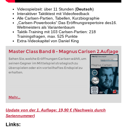
Videospielzeit: über 11 Stunden (
Deutsch
)
Interaktiver Taktiktest mit Videofeedback
Alle Carlsen-Partien, Tabellen, Kurzbiographie
„Carlsen-Powerbooks“:Das Eröffnungsrepertoire des16.
Weltmeisters als Variantenbaum
Taktik-Training mit 103 Carlsen-Partien: 218
Trainingsfragen, max. 525 Punkte
Extra-Videokapitel von Daniel King
Master Class Band 8 - Magnus Carlsen 2.Auflage
Sehen Sie, welche Eröffnungen Carlsen wählt, um
seinen Gegner im Mittelspiel strategisch zu
überspielen oder ein vorteilhaftes Endspiel zu
erhalten.
Mehr...
Update von der 1. Auflage: 19,90 € (Nachweis durch
Seriennummer)
Links: