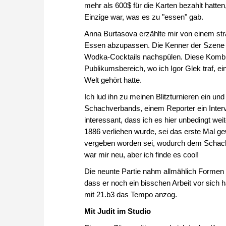
mehr als 600$ für die Karten bezahlt hatte
Einzige war, was es zu "essen" gab.
Anna Burtasova erzählte mir von einem st
Essen abzupassen. Die Kenner der Szene wü
Wodka-Cocktails nachspülen. Diese Kombina
Publikumsbereich, wo ich Igor Glek traf, e
Welt gehört hatte.
Ich lud ihn zu meinen Blitzturnieren ein u
Schachverbands, einem Reporter ein Interv
interessant, dass ich es hier unbedingt weit
1886 verliehen wurde, sei das erste Mal ge
vergeben worden sei, wodurch dem Schach 
war mir neu, aber ich finde es cool!
Die neunte Partie nahm allmählich Formen a
dass er noch ein bisschen Arbeit vor sich h
mit 21.b3 das Tempo anzog.
Mit Judit im Studio