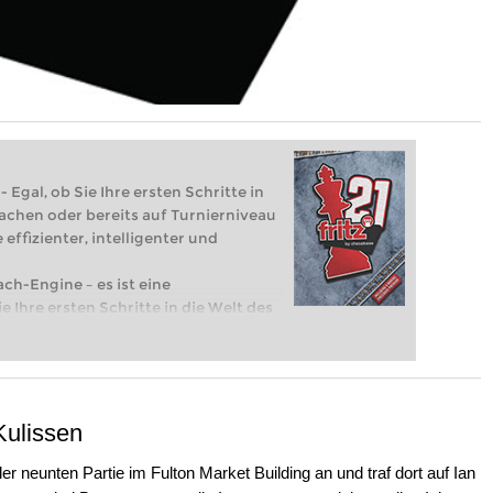
 Egal, ob Sie Ihre ersten Schritte in
achen oder bereits auf Turnierniveau
 effizienter, intelligenter und
ach-Engine – es ist eine
e Ihre ersten Schritte in die Welt des
eits auf Turnierniveau spielen: Mit
 intelligenter und individueller als je
 Kulissen
r neunten Partie im Fulton Market Building an und traf dort auf Ian