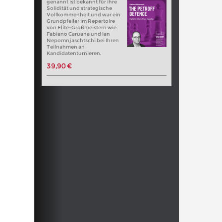
genannt ist bekannt für ihre
Solidität und strategische
Vollkommenheit und war ein
Grundpfeiler im Repertoire
von Elite-Großmeistern wie
Fabiano Caruana und Ian
Nepomnjaschtschi bei Ihren
Teilnahmen an
Kandidatenturnieren.
39,90 €