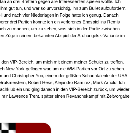
n an drei Brettern gegen alle Interessenten spielen wollte. Ich
m gut tun, und war so unvorsichtig, ihn zum Bullet aufzufordern.
l und nach vier Niederlagen in Folge hatte ich genug. Danach
nserer drei Partien konnte ich ein verlorenes Endspiel ins Remis
ach zu machen, um zu sehen, was sich in der Partie zwischen
ten Züge in einem bekannten Abspiel der Archangelsk-Variante im
n den VIP-Bereich, um mich mit einem meiner Schüler zu treffen,
nach New York geflogen war, um die WM-Partien vor Ort zu sehen.
ihm und Christopher Yoo, einem der größten Schachtalente der USA,
Großmeistern, Robert Hess, Alejandro Ramirez, Mark Arnold. Ich
chachklub ein und ging danach in den VIP-Bereich zurück, um wieder
h mir Lawrence Trent, später einen Revanchekampf mit Zeitvorgabe