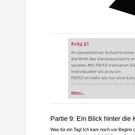
Fritz 21
Ihr persönlicher Schachtrainer -
die Welt des Vereinsschachs m
spielen: Mit FRITZ trainieren Sie
individueller als je zuvor.
FRITZ ist mehr als nur eine Sch
Trainingsrevolution! Egal, ob Si
Vereinsschachs machen oder ber
Mehr...
FRITZ trainieren Sie effizienter,
zuvor.
Partie 9: Ein Blick hinter die
Was für ein Tag! Ich kam noch vor Beginn de