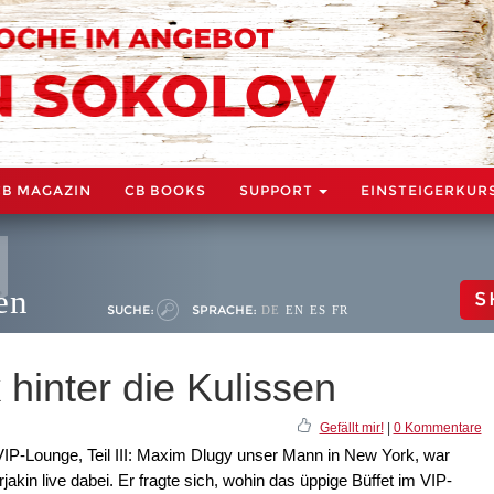
CB MAGAZIN
CB BOOKS
SUPPORT
EINSTEIGERKUR
en
S
SUCHE:
SPRACHE:
DE
EN
ES
FR
k hinter die Kulissen
Gefällt mir!
|
0 Kommentare
IP-Lounge, Teil III: Maxim Dlugy unser Mann in New York, war
akin live dabei. Er fragte sich, wohin das üppige Büffet im VIP-