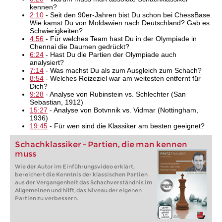
kennen?
2:10
- Seit den 90er-Jahren bist Du schon bei ChessBase.
Wie kamst Du von Moldawien nach Deutschland? Gab es
Schwierigkeiten?
4:56
- Für welches Team hast Du in der Olympiade in
Chennai die Daumen gedrückt?
6:24
- Hast Du die Partien der Olympiade auch
analysiert?
7:14
- Was machst Du als zum Ausgleich zum Schach?
8:54
- Welches Reizeziel war am weitesten entfernt für
Dich?
9:28
- Analyse von Rubinstein vs. Schlechter (San
Sebastian, 1912)
15:27
- Analyse von Botvnnik vs. Vidmar (Nottingham,
1936)
19:45
- Für wen sind die Klassiker am besten geeignet?
Schachklassiker - Partien, die man kennen
muss
Wie der Autor im Einführungsvideo erklärt,
bereichert die Kenntnis der klassischen Partien
aus der Vergangenheit das Schachverständnis im
Allgemeinen und hilft, das Niveau der eigenen
Partien zu verbessern.