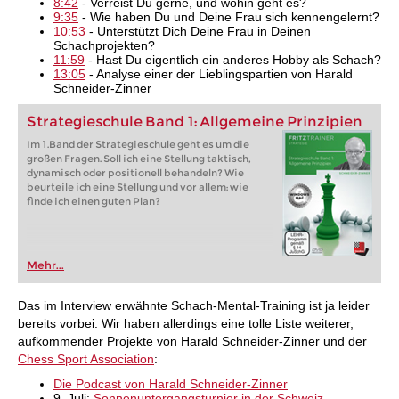
8:42
- Verreist Du gerne, und wohin geht es?
9:35
- Wie haben Du und Deine Frau sich kennengelernt?
10:53
- Unterstützt Dich Deine Frau in Deinen
Schachprojekten?
11:59
- Hast Du eigentlich ein anderes Hobby als Schach?
13:05
- Analyse einer der Lieblingspartien von Harald
Schneider-Zinner
Strategieschule Band 1: Allgemeine Prinzipien
Im 1.Band der Strategieschule geht es um die
großen Fragen. Soll ich eine Stellung taktisch,
dynamisch oder positionell behandeln? Wie
beurteile ich eine Stellung und vor allem: wie
finde ich einen guten Plan?
Mehr...
Das im Interview erwähnte Schach-Mental-Training ist ja leider
bereits vorbei. Wir haben allerdings eine tolle Liste weiterer,
aufkommender Projekte von Harald Schneider-Zinner und der
Chess Sport Association
:
Die Podcast von Harald Schneider-Zinner
9. Juli:
Sonnenuntergangsturnier in der Schweiz