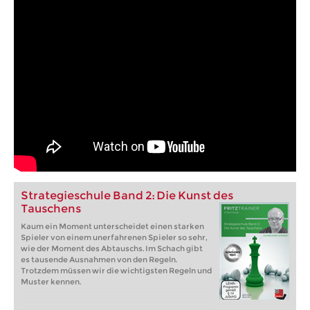
Strategieschule Band 2: Die Kunst des
Tauschens
Kaum ein Moment unterscheidet einen starken
Spieler von einem unerfahrenen Spieler so sehr,
wie der Moment des Abtauschs. Im Schach gibt
es tausende Ausnahmen von den Regeln.
Trotzdem müssen wir die wichtigsten Regeln und
Muster kennen.