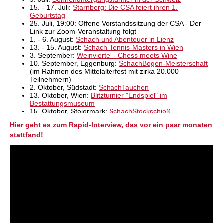
15. - 17. Juli:
Starnberg: Die CSA feiert ihren 1.
Geburtstag
25. Juli, 19:00: Offene Vorstandssitzung der CSA - Der
Link zur Zoom-Veranstaltung folgt
1. - 6. August:
Schach und Abenteuer in Lienz
13. - 15. August:
Schach-Tennis-Masters in Wien
3. September:
Weinviertel - Chess meets Wine
10. September, Eggenburg:
SchachBogen-Meisterschaft
(im Rahmen des Mittelalterfest mit zirka 20.000
Teilnehmern)
2. Oktober, Südstadt:
SchachTauchen
13. Oktober, Wien:
Blitzturnier "Endspiel" im
Bestattungsmuseum
15. Oktober, Steiermark:
SchachStockschieß
Hier geht es zum Rapid-Interview, das vor ein paar monaten
stattfand!