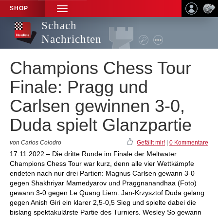
SHOP
TOGGLE
NAVIGATION
Schach
Nachrichten
Champions Chess Tour
Finale: Pragg und
Carlsen gewinnen 3-0,
Duda spielt Glanzpartie
von Carlos Colodro
Gefällt mir!
|
0 Kommentare
17.11.2022 – Die dritte Runde im Finale der Meltwater
Champions Chess Tour war kurz, denn alle vier Wettkämpfe
endeten nach nur drei Partien: Magnus Carlsen gewann 3-0
gegen Shakhriyar Mamedyarov und Praggnanandhaa (Foto)
gewann 3-0 gegen Le Quang Liem. Jan-Krzysztof Duda gelang
gegen Anish Giri ein klarer 2,5-0,5 Sieg und spielte dabei die
bislang spektakulärste Partie des Turniers. Wesley So gewann