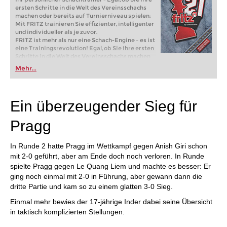
ersten Schritte in die Welt des Vereinsschachs
machen oder bereits auf Turnierniveau spielen:
Mit FRITZ trainieren Sie effizienter, intelligenter
und individueller als je zuvor.
FRITZ ist mehr als nur eine Schach-Engine – es ist
eine Trainingsrevolution! Egal, ob Sie Ihre ersten
Schritte in die Welt des Vereinsschachs machen
oder bereits auf Turnierniveau spielen: Mit
Mehr...
FRITZ trainieren Sie effizienter, intelligenter und
individueller als je zuvor.
Ein überzeugender Sieg für
Pragg
In Runde 2 hatte Pragg im Wettkampf gegen Anish Giri schon
mit 2-0 geführt, aber am Ende doch noch verloren. In Runde
spielte Pragg gegen Le Quang Liem und machte es besser: Er
ging noch einmal mit 2-0 in Führung, aber gewann dann die
dritte Partie und kam so zu einem glatten 3-0 Sieg.
Einmal mehr bewies der 17-jährige Inder dabei seine Übersicht
in taktisch komplizierten Stellungen.