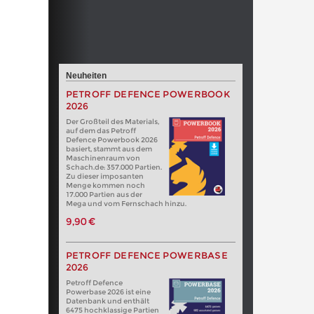
Neuheiten
PETROFF DEFENCE POWERBOOK
2026
Der Großteil des Materials,
auf dem das Petroff
Defence Powerbook 2026
basiert, stammt aus dem
Maschinenraum von
Schach.de: 357.000 Partien.
Zu dieser imposanten
Menge kommen noch
17.000 Partien aus der
Mega und vom Fernschach hinzu.
9,90 €
PETROFF DEFENCE POWERBASE
2026
Petroff Defence
Powerbase 2026 ist eine
Datenbank und enthält
6475 hochklassige Partien