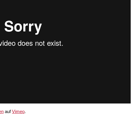
en
auf
Vimeo
.