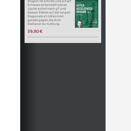
Dragon ist schnell und scharf.
Schwarz entwickelt seinen
Läufer sofort nach g7 und
dessen Stärke auf der langen
Diagonale a1-h8 kommt
gerade gegen die Anti-
Sizilianer zur Geltung.
39,90 €