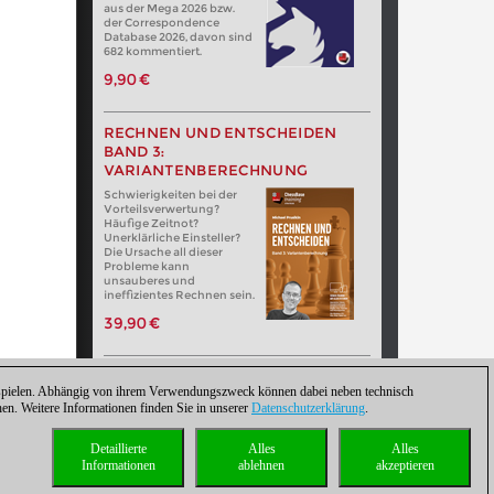
aus der Mega 2026 bzw.
der Correspondence
Database 2026, davon sind
682 kommentiert.
9,90 €
RECHNEN UND ENTSCHEIDEN
BAND 3:
VARIANTENBERECHNUNG
Schwierigkeiten bei der
Vorteilsverwertung?
Häufige Zeitnot?
Unerklärliche Einsteller?
Die Ursache all dieser
Probleme kann
unsauberes und
ineffizientes Rechnen sein.
39,90 €
zuspielen. Abhängig von ihrem Verwendungszweck können dabei neben technisch
. Weitere Informationen finden Sie in unserer
Datenschutzerklärung
.
Detaillierte
Alles
Alles
Informationen
ablehnen
akzeptieren