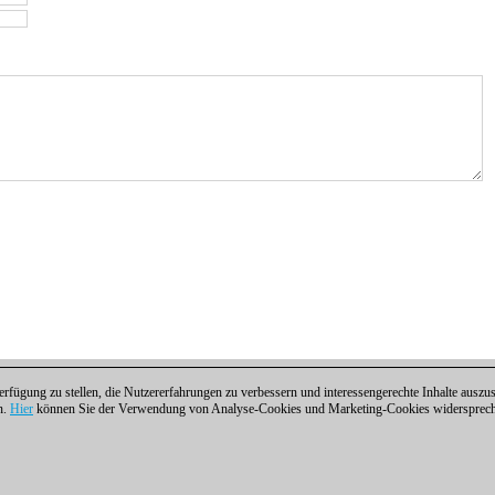
fügung zu stellen, die Nutzererfahrungen zu verbessern und interessengerechte Inhalte aus
n.
Hier
können Sie der Verwendung von Analyse-Cookies und Marketing-Cookies widersprechen
ntakt
|
Cookies Management
|
Lizenzen
|
Compliance Hotline
|
Home
 | Osterbekstraße 90a | 22083 Hamburg | Deutschland
coldest news