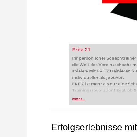
Fritz 21
Ihr persönlicher Schachtrainer -
die Welt des Vereinsschachs m
spielen: Mit FRITZ trainieren Sie
individueller als je zuvor.
FRITZ ist mehr als nur eine Sch
Trainingsrevolution! Egal, ob Si
Vereinsschachs machen oder ber
Mehr...
FRITZ trainieren Sie effizienter,
zuvor.
Erfolgserlebnisse mi