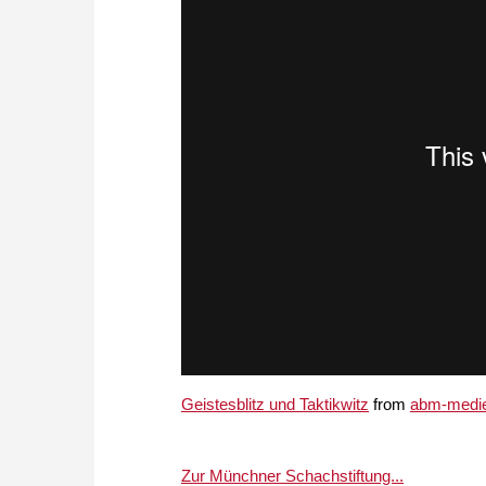
Geistesblitz und Taktikwitz
from
abm-medi
Zur Münchner Schachstiftung...