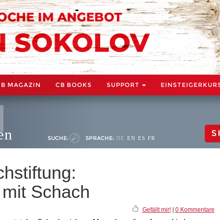
CB MAGAZIN
CB BOOKS
SUPPORT
EINSTEIGERKUR
en
S
SUCHE:
SPRACHE:
DE
EN
ES
FR
stiftung:
e mit Schach
Gefällt mir!
|
0 Kommentare