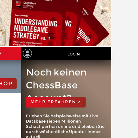
S
LOGIN
Noch keinen
ChessBase
HOP
Account?
MEHR ERFAHREN >
Erleben Sie beispielsweise mit Live
Database sieben Millionen
Schachpartien online und bleiben Sie
durch wöchentliche Updates immer
aktuell.