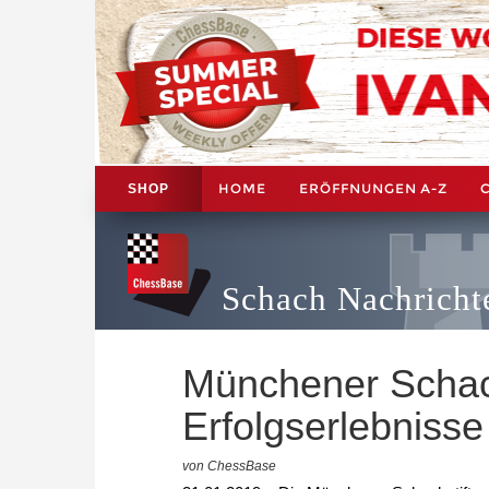
HOME
ERÖFFNUNGEN A-Z
SHOP
Schach Nachricht
Münchener Schach
Erfolgserlebniss
von ChessBase