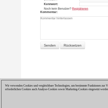
Kennwort
Noch kein Benutzer?
Registrieren
Kommentar
Wir verwenden Cookies und vergleichbare Technologien, um bestimmte Funktionen zur Ver
erforderlichen Cookies auch Analyse-Cookies sowie Marketing-Cookies eingesetzt werde
Datenschutzhinweis
|
Impressum
|
Ko
© 2017 ChessBase GmbH