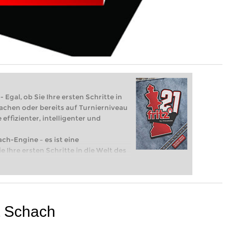
 Egal, ob Sie Ihre ersten Schritte in
achen oder bereits auf Turnierniveau
 effizienter, intelligenter und
ach-Engine – es ist eine
e Ihre ersten Schritte in die Welt des
eits auf Turnierniveau spielen: Mit
 intelligenter und individueller als je
t Schach