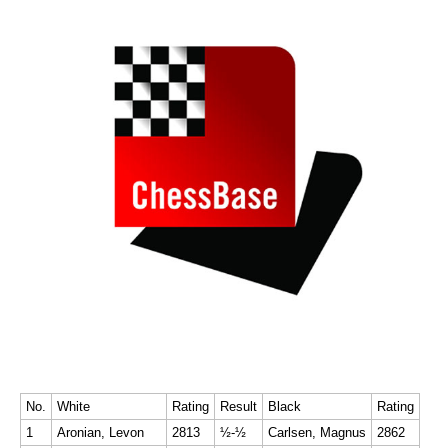
individueller als je zuvor.
No.
White
Rating
Result
Black
Rating
1
Aronian, Levon
2813
½-½
Carlsen, Magnus
2862