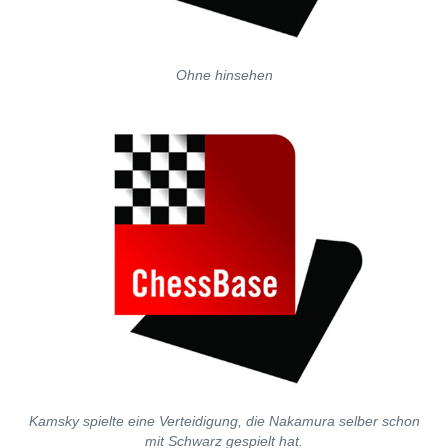
Ohne hinsehen
Kamsky spielte eine Verteidigung, die Nakamura selber schon
mit Schwarz gespielt hat.