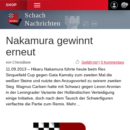
SHOP
TOGGLE
NAVIGATION
Schach
Nachrichten
Nakamura gewinnt
erneut
von ChessBase
Gefällt mir!
|
0 Kommentare
11.09.2013 – Hikaru Nakamura führte heute beim Rex
Sinquefield Cup gegen Gata Kamsky zum zweiten Mal die
weißen Steine und nutzte den Anzugsvorteil zu seinem zweiten
Sieg. Magnus Carlsen hatte mit Schwarz gegen Levon Aronian
in der Leningrader Variante der Holländischen Verteidigung
einige Initiative, doch nach dem Tausch der Schwerfiguren
verflachte die Partie zum Remis. Mehr....