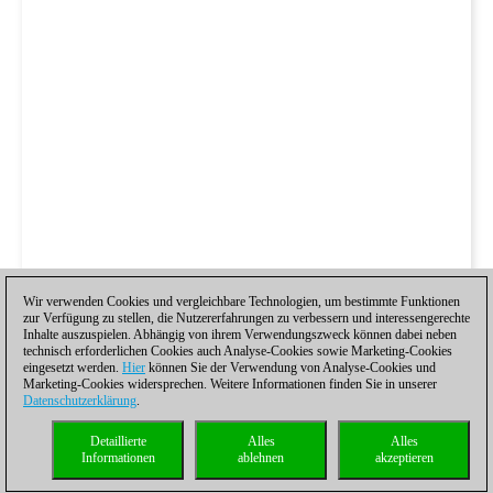
Wir verwenden Cookies und vergleichbare Technologien, um bestimmte Funktionen
zur Verfügung zu stellen, die Nutzererfahrungen zu verbessern und interessengerechte
Inhalte auszuspielen. Abhängig von ihrem Verwendungszweck können dabei neben
technisch erforderlichen Cookies auch Analyse-Cookies sowie Marketing-Cookies
eingesetzt werden.
Hier
können Sie der Verwendung von Analyse-Cookies und
Marketing-Cookies widersprechen. Weitere Informationen finden Sie in unserer
Datenschutzerklärung
.
Detaillierte
Alles
Alles
Informationen
ablehnen
akzeptieren