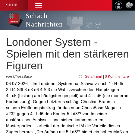
SHOP
TOGGLE
NAVIGATION
Schach
Nachrichten
Londoner System -
Spielen mit den stärkeren
Figuren
von ChessBase
Gefällt mir!
|
0 Kommentare
06.07.2026 – Im Londoner System hat Schwarz nach 1.d4 d5
2.Lf4 Sf6 3.e3 e6 4.Sf3 die Wahl zwischen den Hauptzügen
4...c5 (bislang am häufigsten gespielt) und 4...Ld6 (die moderne
Fortsetzung). Gegen Letzteres schlägt Christian Braun in
seinem Eröffnungsbeitrag für das neue ChessBase Magazin
#232 gegen 4...Ld6 den Konter 5.Ld3!? vor. In seiner
ausführlichen Analyse – und sieben kommentierten
Musterpartien – arbeitet der deutsche IM die Vorteile dieses
Zuges heraus. „Der Aufbau mit 5.Ld3!? bietet ein hohes Maß an