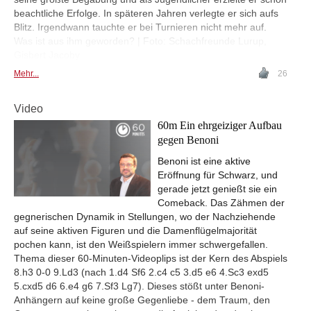
beachtliche Erfolge. In späteren Jahren verlegte er sich aufs
Blitz. Irgendwann tauchte er bei Turnieren nicht mehr auf.
Was ist aus ihm geworden? | Foto: Schachfreunde Lurup,
Gisbert Jacoby
Mehr...
26
Video
60m Ein ehrgeiziger Aufbau
gegen Benoni
Benoni ist eine aktive
Eröffnung für Schwarz, und
gerade jetzt genießt sie ein
Comeback. Das Zähmen der
gegnerischen Dynamik in Stellungen, wo der Nachziehende
auf seine aktiven Figuren und die Damenflügelmajorität
pochen kann, ist den Weißspielern immer schwergefallen.
Thema dieser 60-Minuten-Videoplips ist der Kern des Abspiels
8.h3 0-0 9.Ld3 (nach 1.d4 Sf6 2.c4 c5 3.d5 e6 4.Sc3 exd5
5.cxd5 d6 6.e4 g6 7.Sf3 Lg7). Dieses stößt unter Benoni-
Anhängern auf keine große Gegenliebe - dem Traum, den