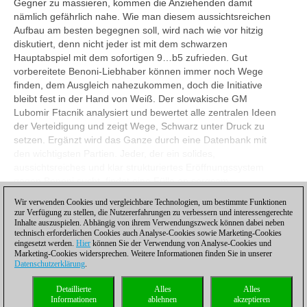
Gegner zu massieren, kommen die Anziehenden damit
nämlich gefährlich nahe. Wie man diesem aussichtsreichen
Aufbau am besten begegnen soll, wird nach wie vor hitzig
diskutiert, denn nicht jeder ist mit dem schwarzen
Hauptabspiel mit dem sofortigen 9…b5 zufrieden. Gut
vorbereitete Benoni-Liebhaber können immer noch Wege
finden, dem Ausgleich nahezukommen, doch die Initiative
bleibt fest in der Hand von Weiß. Der slowakische GM
Lubomir Ftacnik analysiert und bewertet alle zentralen Ideen
der Verteidigung und zeigt Wege, Schwarz unter Druck zu
setzen. Ergänzt wird das Ganze durch eine Datenbank mit
den wichtigsten Partien. Jeder, der ein solides,
aussichtsreiches und klar strukturiertes Eröffnungssystem
gegen Benoni sucht, findet eine Fülle an sorgsam
ausgewählten Informationen.
Wir verwenden Cookies und vergleichbare Technologien, um bestimmte Funktionen
zur Verfügung zu stellen, die Nutzererfahrungen zu verbessern und interessengerechte
Ansehen
Inhalte auszuspielen. Abhängig von ihrem Verwendungszweck können dabei neben
technisch erforderlichen Cookies auch Analyse-Cookies sowie Marketing-Cookies
eingesetzt werden.
Hier
können Sie der Verwendung von Analyse-Cookies und
Marketing-Cookies widersprechen. Weitere Informationen finden Sie in unserer
Datenschutzerklärung
.
Datenschutzhinweis
|
Impressum
|
Kontakt
|
Cookies Management
|
Lizenzen
|
Detaillierte
Alles
Alles
Compliance Hotline
|
Home
Informationen
ablehnen
akzeptieren