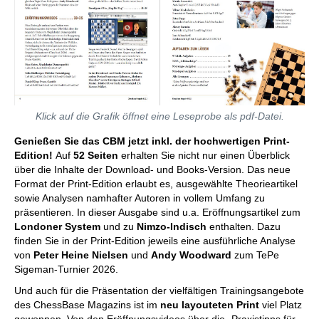
Klick auf die Grafik öffnet eine Leseprobe als pdf-Datei.
Genießen Sie das CBM jetzt inkl. der hochwertigen Print-
Edition!
Auf
52 Seiten
erhalten Sie nicht nur einen Überblick
über die Inhalte der Download- und Books-Version. Das neue
Format der Print-Edition erlaubt es, ausgewählte Theorieartikel
sowie Analysen namhafter Autoren in vollem Umfang zu
präsentieren. In dieser Ausgabe sind u.a. Eröffnungsartikel zum
Londoner System
und zu
Nimzo-Indisch
enthalten. Dazu
finden Sie in der Print-Edition jeweils eine ausführliche Analyse
von
Peter Heine Nielsen
und
Andy Woodward
zum TePe
Sigeman-Turnier 2026.
Und auch für die Präsentation der vielfältigen Trainingsangebote
des ChessBase Magazins ist im
neu layouteten Print
viel Platz
gewonnen. Von den Eröffnungsvideos über die „Praxistipps für