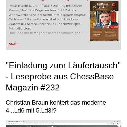
„Matt macht Laune!“: Taktiktraining mit Oliver
Reeh - „Normale Züge reichen nicht!“: Andy
Woodward analysiert seine Partie gegen Magnus
Carlsen - 11 Repertoireartikel vom Londoner
System bis Nimzo-Indisch. Inkl. hochwertiger
Print-Edition.
Das ChessBase Magazin bietet erstklassiges
Trainingsmaterial für Vereinsspieler und Profis!
Weltklassespieler analysieren ihre Glanzpartien
Mehr...
und erklären Ihnen die Ideen hinter den Zügen.
Eröffnungsspezialisten präsentieren die
neuesten Trends in der Eröffnungstheorie und
spannende Ideen für Ihr Repertoire.
"Einladung zum Läufertausch"
Meistertrainer in Sachen Taktik, Strategie und
Endspiel zeigen Ihnen genau die Tricks und
- Leseprobe aus ChessBase
Techniken, die man als erfolgreicher
Turnierspieler braucht! Download-Version (inkl.
pdf-Datei)
Magazin #232
Im Lieferumfang enthalten: CBM #232 als
„ChessBase Book“ für iPad, Tablet, Mac etc.! Auf
books.chessbase.com
Christian Braun kontert das moderne
4...Ld6 mit 5.Ld3!?