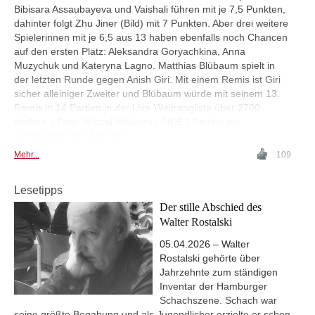
Bibisara Assaubayeva und Vaishali führen mit je 7,5 Punkten,
dahinter folgt Zhu Jiner (Bild) mit 7 Punkten. Aber drei weitere
Spielerinnen mit je 6,5 aus 13 haben ebenfalls noch Chancen
auf den ersten Platz: Aleksandra Goryachkina, Anna
Muzychuk und Kateryna Lagno. Matthias Blübaum spielt in
der letzten Runde gegen Anish Giri. Mit einem Remis ist Giri
sicher alleiniger Zweiter und Blübaum würde mit seinem 13.
Remis in 14 Partien in der Live-Weltrangliste über 2700
bleiben. | Foto: Michal Walusza / FIDE | Partien mit
Kommentar ab 14:30 Uhr
Mehr...
109
Lesetipps
Der stille Abschied des
Walter Rostalski
05.04.2026 – Walter
Rostalski gehörte über
Jahrzehnte zum ständigen
Inventar der Hamburger
Schachszene. Schach war
seine größte Begabung und als Jugendlicher erzielte er schon