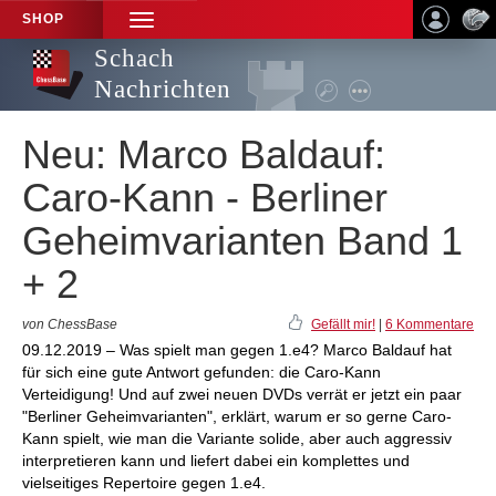
SHOP
TOGGLE
NAVIGATION
Schach
Nachrichten
Neu: Marco Baldauf:
Caro-Kann - Berliner
Geheimvarianten Band 1
+ 2
von ChessBase
Gefällt mir!
|
6 Kommentare
09.12.2019 – Was spielt man gegen 1.e4? Marco Baldauf hat
für sich eine gute Antwort gefunden: die Caro-Kann
Verteidigung! Und auf zwei neuen DVDs verrät er jetzt ein paar
"Berliner Geheimvarianten", erklärt, warum er so gerne Caro-
Kann spielt, wie man die Variante solide, aber auch aggressiv
interpretieren kann und liefert dabei ein komplettes und
vielseitiges Repertoire gegen 1.e4.