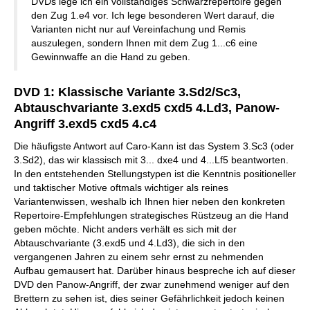
DVDs lege ich ein vollständiges Schwarzrepertoire gegen
den Zug 1.e4 vor. Ich lege besonderen Wert darauf, die
Varianten nicht nur auf Vereinfachung und Remis
auszulegen, sondern Ihnen mit dem Zug 1...c6 eine
Gewinnwaffe an die Hand zu geben.
DVD 1: Klassische Variante 3.Sd2/Sc3,
Abtauschvariante 3.exd5 cxd5 4.Ld3, Panow-
Angriff 3.exd5 cxd5 4.c4
Die häufigste Antwort auf Caro-Kann ist das System 3.Sc3 (oder
3.Sd2), das wir klassisch mit 3... dxe4 und 4...Lf5 beantworten.
In den entstehenden Stellungstypen ist die Kenntnis positioneller
und taktischer Motive oftmals wichtiger als reines
Variantenwissen, weshalb ich Ihnen hier neben den konkreten
Repertoire-Empfehlungen strategisches Rüstzeug an die Hand
geben möchte. Nicht anders verhält es sich mit der
Abtauschvariante (3.exd5 und 4.Ld3), die sich in den
vergangenen Jahren zu einem sehr ernst zu nehmenden
Aufbau gemausert hat. Darüber hinaus bespreche ich auf dieser
DVD den Panow-Angriff, der zwar zunehmend weniger auf den
Brettern zu sehen ist, dies seiner Gefährlichkeit jedoch keinen