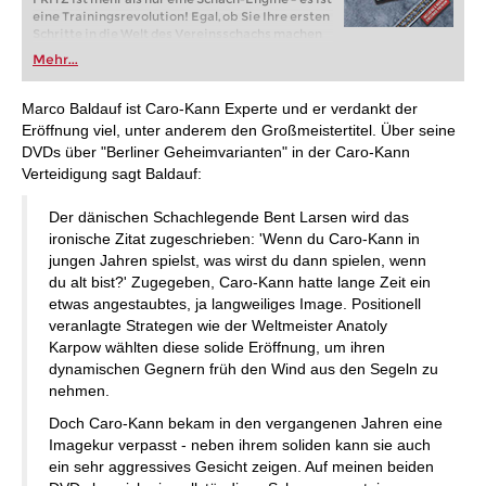
eine Trainingsrevolution! Egal, ob Sie Ihre ersten
Schritte in die Welt des Vereinsschachs machen
oder bereits auf Turnierniveau spielen: Mit
Mehr...
FRITZ trainieren Sie effizienter, intelligenter und
individueller als je zuvor.
Marco Baldauf ist Caro-Kann Experte und er verdankt der
Eröffnung viel, unter anderem den Großmeistertitel. Über seine
DVDs über "Berliner Geheimvarianten" in der Caro-Kann
Verteidigung sagt Baldauf:
Der dänischen Schachlegende Bent Larsen wird das
ironische Zitat zugeschrieben: 'Wenn du Caro-Kann in
jungen Jahren spielst, was wirst du dann spielen, wenn
du alt bist?' Zugegeben, Caro-Kann hatte lange Zeit ein
etwas angestaubtes, ja langweiliges Image. Positionell
veranlagte Strategen wie der Weltmeister Anatoly
Karpow wählten diese solide Eröffnung, um ihren
dynamischen Gegnern früh den Wind aus den Segeln zu
nehmen.
Doch Caro-Kann bekam in den vergangenen Jahren eine
Imagekur verpasst - neben ihrem soliden kann sie auch
ein sehr aggressives Gesicht zeigen. Auf meinen beiden