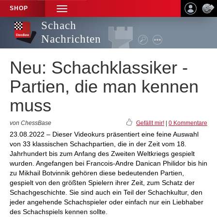
SHOP
TOGGLE
NAVIGATION
Schach
Nachrichten
Neu: Schachklassiker -
Partien, die man kennen
muss
von ChessBase
Gefällt mir!
|
0 Kommentare
23.08.2022 – Dieser Videokurs präsentiert eine feine Auswahl
von 33 klassischen Schachpartien, die in der Zeit vom 18.
Jahrhundert bis zum Anfang des Zweiten Weltkriegs gespielt
wurden. Angefangen bei Francois-Andre Danican Philidor bis hin
zu Mikhail Botvinnik gehören diese bedeutenden Partien,
gespielt von den größten Spielern ihrer Zeit, zum Schatz der
Schachgeschichte. Sie sind auch ein Teil der Schachkultur, den
jeder angehende Schachspieler oder einfach nur ein Liebhaber
des Schachspiels kennen sollte.