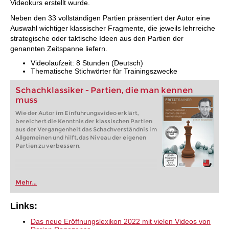
Videokurs erstellt wurde.
Neben den 33 vollständigen Partien präsentiert der Autor eine
Auswahl wichtiger klassischer Fragmente, die jeweils lehrreiche
strategische oder taktische Ideen aus den Partien der
genannten Zeitspanne liefern.
Videolaufzeit: 8 Stunden (Deutsch)
Thematische Stichwörter für Trainingszwecke
Schachklassiker - Partien, die man kennen
muss
Wie der Autor im Einführungsvideo erklärt,
bereichert die Kenntnis der klassischen Partien
aus der Vergangenheit das Schachverständnis im
Allgemeinen und hilft, das Niveau der eigenen
Partien zu verbessern.
Mehr...
Links:
Das neue Eröffnungslexikon 2022 mit vielen Videos von