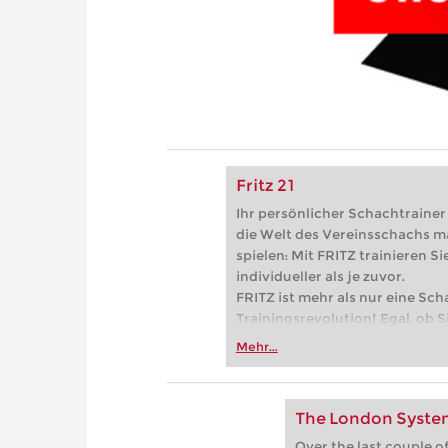
Fritz 21
Ihr persönlicher Schachtrainer -
die Welt des Vereinsschachs m
spielen: Mit FRITZ trainieren Sie
individueller als je zuvor.
FRITZ ist mehr als nur eine Sch
Trainingsrevolution! Egal, ob Si
Vereinsschachs machen oder ber
Mehr...
FRITZ trainieren Sie effizienter,
zuvor.
The London System
Over the last couple of