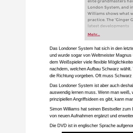
elite grandmasters ha
London System, and in
Williams shows what w
practice. The “Ginger G
latest developments
Mehr...
Das Londoner System hat sich in den letzte
und wurde sogar von Weltmeister Magnus C
dem Weißspieler viele flexible Möglichkeiten
nachdem, welchen Aufbau Schwarz wählt. V
die Richtung vorgeben. Oft muss Schwarz r
Das Londoner System ist aber auch deshalb
auswendig lernen muss. Wenn man weiß, wo
prinzipiellen Angriffsideen es gibt, kann m
Simon Williams hat seinen Bestseller zum 
von neuen Aufnahmen ergänzt und erweiter
Die DVD ist in englischer Sprache aufge