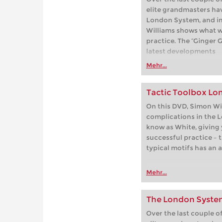
elite grandmasters ha
London System, and in
Williams shows what w
practice. The “Ginger G
latest developments
Mehr...
Tactic Toolbox L
On this DVD, Simon Wil
complications in the 
know as White, giving y
successful practice – 
typical motifs has an 
Mehr...
The London System
Over the last couple of