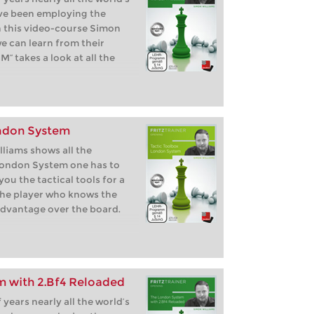
ve been employing the
 this video-course Simon
e can learn from their
M“ takes a look at all the
ondon System
liams shows all the
London System one has to
ou the tactical tools for a
the player who knows the
advantage over the board.
 with 2.Bf4 Reloaded
 years nearly all the world’s