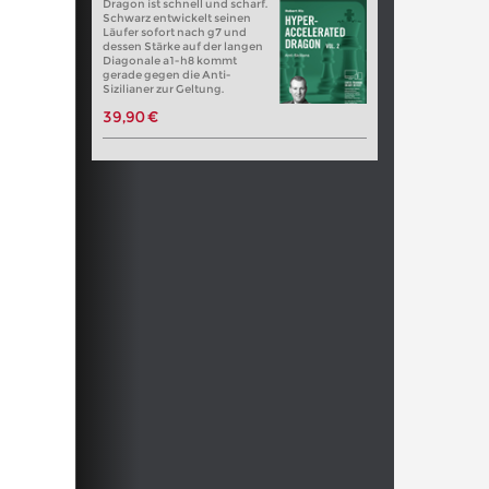
Dragon ist schnell und scharf.
Schwarz entwickelt seinen
Läufer sofort nach g7 und
dessen Stärke auf der langen
Diagonale a1-h8 kommt
gerade gegen die Anti-
Sizilianer zur Geltung.
39,90 €