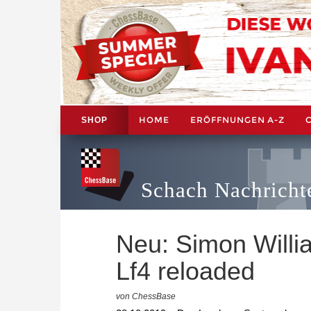
HOME
ERÖFFNUNGEN A-Z
SHOP
Schach Nachricht
Neu: Simon Willi
Lf4 reloaded
von ChessBase