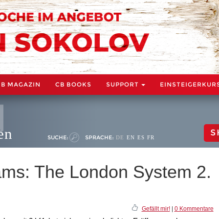
CB MAGAZIN
CB BOOKS
SUPPORT
EINSTEIGERKUR
en
S
SUCHE:
SPRACHE:
DE
EN
ES
FR
ams: The London System 2.
Gefällt mir!
|
0 Kommentare