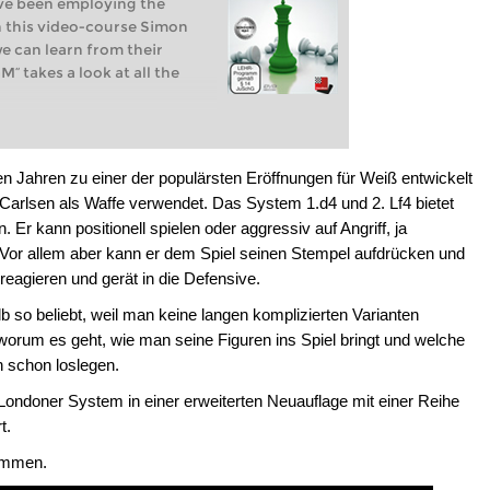
ve been employing the
 this video-course Simon
e can learn from their
M“ takes a look at all the
n Jahren zu einer der populärsten Eröffnungen für Weiß entwickelt
arlsen als Waffe verwendet. Das System 1.d4 und 2. Lf4 bietet
. Er kann positionell spielen oder aggressiv auf Angriff, ja
or allem aber kann er dem Spiel seinen Stempel aufdrücken und
eagieren und gerät in die Defensive.
 so beliebt, weil man keine langen komplizierten Varianten
rum es geht, wie man seine Figuren ins Spiel bringt und welche
an schon loslegen.
Londoner System in einer erweiterten Neuauflage mit einer Reihe
t.
nommen.