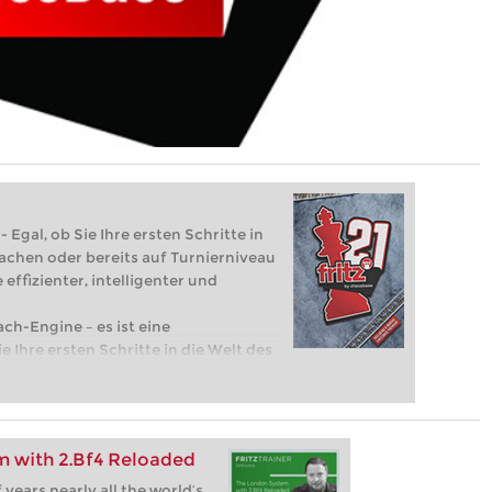
 Egal, ob Sie Ihre ersten Schritte in
achen oder bereits auf Turnierniveau
 effizienter, intelligenter und
ach-Engine – es ist eine
e Ihre ersten Schritte in die Welt des
eits auf Turnierniveau spielen: Mit
 intelligenter und individueller als je
 with 2.Bf4 Reloaded
 years nearly all the world’s