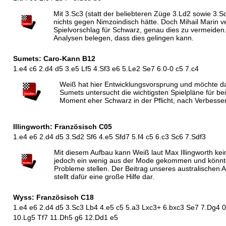
Mit 3.Sc3 (statt der beliebteren Züge 3.Ld2 sowie 3.S
nichts gegen Nimzoindisch hätte. Doch Mihail Marin v
Spielvorschlag für Schwarz, genau dies zu vermeiden
Analysen belegen, dass dies gelingen kann.
Sumets: Caro-Kann B12
1.e4 c6 2.d4 d5 3.e5 Lf5 4.Sf3 e6 5.Le2 Se7 6.0-0 c5 7.c4
Weiß hat hier Entwicklungsvorsprung und möchte d
Sumets untersucht die wichtigsten Spielpläne für be
Moment eher Schwarz in der Pflicht, nach Verbess
Illingworth: Französisch C05
1.e4 e6 2.d4 d5 3.Sd2 Sf6 4.e5 Sfd7 5.f4 c5 6.c3 Sc6 7.Sdf3
Mit diesem Aufbau kann Weiß laut Max Illingworth kein
jedoch ein wenig aus der Mode gekommen und könnt
Probleme stellen. Der Beitrag unseres australischen A
stellt dafür eine große Hilfe dar.
Wyss: Französisch C18
1.e4 e6 2.d4 d5 3.Sc3 Lb4 4.e5 c5 5.a3 Lxc3+ 6.bxc3 Se7 7.Dg4 0-
10.Lg5 Tf7 11.Dh5 g6 12.Dd1 e5