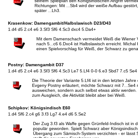
seinem Spielplan den Königsindischen Angriff vermeid
Richtungen: Mit ...Sb4 wird der weiße Aufbau gestört,
später ...Lh3.
Krasenkow: Damengambit/Halbslawisch D23/D43
1.d4 d5 2.c4 e6 3.Sf3 Sf6 4.Sc3 dxc4 5.Da4+
Mit dem Damenschach vermeidet Weiß die Wiener Va
nach 5...c6 6.Dxc4 ist Halbslawisch erreicht. Michal
einen Spielvorschlag für Weiß, der Schwarz zu gena
Postny: Damengambit D37
1.d4 d5 2.c4 e6 3.Sf3 Sf6 4.Sc3 Le7 5.Lf4 0-0 6.e3 Sbd7 7.c5 Se4
Die Theorie der Variante 5.Lf4 ist in den letzten Ja
Evgeny Postny erläutert, möchte Schwarz mit 7...Se4 n
ausweichen, sondern auch selbst etwas aktiv werden. 
zum Ausgleich, die Aktivität bleibt aber bei Weiß.
Schipkov: Königsindisch E60
1.d4 Sf6 2.c4 g6 3.f3 Lg7 4.e4 d6 5.Se2
Der Zug 3.f3 als Waffe gegen Grünfeld-Indisch ist in 
populär geworden. Spielt Schwarz aber Königsindisc
Übergang zum Sämisch-System verzichten - er lässt 