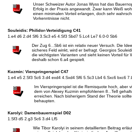
Unser Schweizer Autor Jonas Wyss hat das Bauernop
Erfolg in der Praxis angewandt. Zwar kann Weiß woh
einen minimalen Vorteil erlangen, doch sehr wahrsche
Vorkenntnisse nicht.
Souleidis: Philidor-Verteidigung C41
1.e4 d6 2.d4 Sf6 3.Sc3 e5 4.Sf3 Sbd7 5.Lc4 Le7 6.0-0 Sb6
Der Zug 6...Sb6 ist ein relativ neuer Versuch. Die Id
sicheres Feld winkt, wird er befragt. Georgios Soulei
die wichtigsten Varianten und sieht keinen Vorteil für 
deshalb schon 6.a4 gespielt.
Kuzmin: Vierspringerspiel C47
1.e4 e5 2.Sf3 Sc6 3.d4 exd4 4.Sxd4 Sf6 5.Sc3 Lb4 6.Sxc6 bxc6 7.
Im Vierspringerspiel ist die Remisquote hoch, aber v
dem von Alexey Kuzmin empfohlenen 8...Te8 gehaltv
erreichen. Nach bisherigem Stand der Theorie sollte
behaupten.
Karolyi: Damenbauernspiel D02
1.Sf3 d5 2.g3 Sc6 3.d4 Lf5
Wie Tibor Karolyi in seinem detaillierten Beitrag erlä