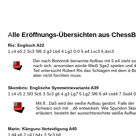
A
lle Eröffnungs-Übersichten aus Chess
Ris: Englisch A22
1.c4 e5 2.Sc3 Sf6 3.g3 Lb4 4.Lg2 0-0 5.e4 Lxc3 6.dxc3
Der nach Botvinnik benannte Aufbau mit 5.e4 zieht so
nach sich, ansonsten würde Weiß Sge2 spielen und 
Teil untersucht Robert Ris das Schlagen mit dem d-
aber nicht fürchten muss.
Skembris: Englische Symmetrievariante A39
1.c4 c5 2.Sf3 Sc6 3.Sc3 g6 4.g3 Lg7 5.Lg2 Sf6 6.d4 cxd4 7.Sxd4 
Mit 8...Da5 wird der weiße Aufbau gestört. Falls de
Schwarz sich mit ...d6 entwickeln. Wie Spyridon Ske
erläutert, besteht der aussichtsreichste weiße Aufb
Marin: Känguru-Verteidigung A40
1.d4 e6 2.c4 Lb4+ 3.Sc3 b6