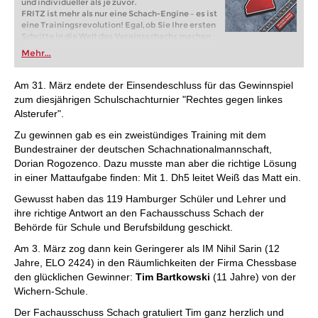
und individueller als je zuvor.
FRITZ ist mehr als nur eine Schach-Engine – es ist
eine Trainingsrevolution! Egal, ob Sie Ihre ersten
Schritte in die Welt des Vereinsschachs machen
oder bereits auf Turnierniveau spielen: Mit
Mehr...
FRITZ trainieren Sie effizienter, intelligenter und
individueller als je zuvor.
Am 31. März endete der Einsendeschluss für das Gewinnspiel
zum diesjährigen Schulschachturnier "Rechtes gegen linkes
Alsterufer".
Zu gewinnen gab es ein zweistündiges Training mit dem
Bundestrainer der deutschen Schachnationalmannschaft,
Dorian Rogozenco. Dazu musste man aber die richtige Lösung
in einer Mattaufgabe finden: Mit 1. Dh5 leitet Weiß das Matt ein.
Gewusst haben das 119 Hamburger Schüler und Lehrer und
ihre richtige Antwort an den Fachausschuss Schach der
Behörde für Schule und Berufsbildung geschickt.
Am 3. März zog dann kein Geringerer als IM Nihil Sarin (12
Jahre, ELO 2424) in den Räumlichkeiten der Firma Chessbase
den glücklichen Gewinner:
Tim Bartkowski
(11 Jahre) von der
Wichern-Schule.
Der Fachausschuss Schach gratuliert Tim ganz herzlich und