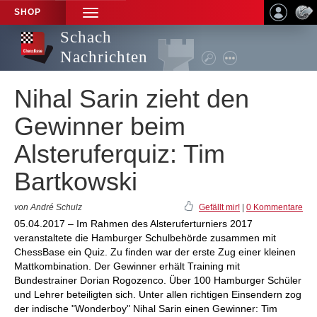
SHOP
TOGGLE
NAVIGATION
Schach
Nachrichten
Nihal Sarin zieht den
Gewinner beim
Alsteruferquiz: Tim
Bartkowski
von André Schulz
Gefällt mir!
|
0 Kommentare
05.04.2017 – Im Rahmen des Alsteruferturniers 2017
veranstaltete die Hamburger Schulbehörde zusammen mit
ChessBase ein Quiz. Zu finden war der erste Zug einer kleinen
Mattkombination. Der Gewinner erhält Training mit
Bundestrainer Dorian Rogozenco. Über 100 Hamburger Schüler
und Lehrer beteiligten sich. Unter allen richtigen Einsendern zog
der indische "Wonderboy" Nihal Sarin einen Gewinner: Tim