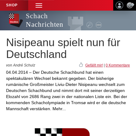
SHOP
TOGGLE
NAVIGATION
Schach
Nachrichten
Nisipeanu spielt nun für
Deutschland
von André Schulz
Gefällt mir!
|
0 Kommentare
04.04.2014 – Der Deutsche Schachbund hat einen
spektakulären Wechsel bekannt gegeben. Der bisherige
rumänische Großmeister Liviu-Dieter Nisipeanu wechselt zum
Deutschen Schachbund und nimmt dort mit seiner derzeitigen
Elozahl von 2686 Rang zwei in der nationalen Liste ein. Bei der
kommenden Schacholympiade in Tromsø wird er die deutsche
Mannschaft verstärken. Mehr...