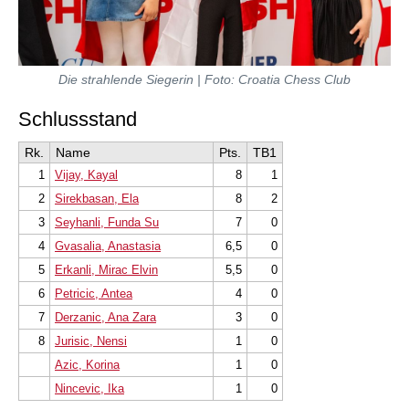
Die strahlende Siegerin | Foto: Croatia Chess Club
Schlussstand
Rk.
Name
Pts.
TB1
1
Vijay, Kayal
8
1
2
Sirekbasan, Ela
8
2
3
Seyhanli, Funda Su
7
0
4
Gvasalia, Anastasia
6,5
0
5
Erkanli, Mirac Elvin
5,5
0
6
Petricic, Antea
4
0
7
Derzanic, Ana Zara
3
0
8
Jurisic, Nensi
1
0
Azic, Korina
1
0
Nincevic, Ika
1
0