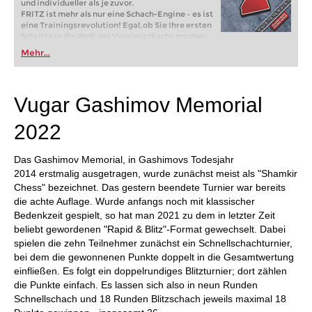
und individueller als je zuvor.
FRITZ ist mehr als nur eine Schach-Engine – es ist
eine Trainingsrevolution! Egal, ob Sie Ihre ersten
Schritte in die Welt des Vereinsschachs machen
oder bereits auf Turnierniveau spielen: Mit
Mehr...
FRITZ trainieren Sie effizienter, intelligenter und
individueller als je zuvor.
Vugar Gashimov Memorial
2022
Das Gashimov Memorial, in Gashimovs Todesjahr
2014 erstmalig ausgetragen, wurde zunächst meist als "Shamkir
Chess" bezeichnet. Das gestern beendete Turnier war bereits
die achte Auflage. Wurde anfangs noch mit klassischer
Bedenkzeit gespielt, so hat man 2021 zu dem in letzter Zeit
beliebt gewordenen "Rapid & Blitz"-Format gewechselt. Dabei
spielen die zehn Teilnehmer zunächst ein Schnellschachturnier,
bei dem die gewonnenen Punkte doppelt in die Gesamtwertung
einfließen. Es folgt ein doppelrundiges Blitzturnier; dort zählen
die Punkte einfach. Es lassen sich also in neun Runden
Schnellschach und 18 Runden Blitzschach jeweils maximal 18