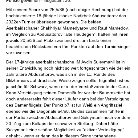
Punkte gewinnen - insgesamt 36.
Mit seinem Score von 25,5/36 (nach obiger Rechnung) hat der
hochtalentierte 18-jährige Usbeke Nodirbek Abdusattorov das
2022er-Turnier überlegen gewonnen. Die beiden
Aserbaidschaner Shakhriyar Mamedyarov und Rauf Mamedov,
im Vergleich zu Abdusattorov "alte Haudegen", hatten mit ihren
jeweils 20,5/36 auf Platz zwei und drei am Ende einen
beachtlichen Rückstand von fünf Punkten auf den Turniersieger
vorzuweisen.
Der 17-jährige aserbaidschanische IM Aydin Suleymanli ist in
seiner Entwicklung noch nicht so weit fortgeschritten wie der ein
Jahr ältere Abdusattorov, was sich in der 11. Runde des
Blitzturniers auf drastische Weise zeigen sollte. Eigentlich ist es
ja schön für Schwarz, wenn er in der Vorstoßvariante der Caro-
Kann-Verteidigung seinen Damenläufer vor der Bauernkette hat,
doch andererseits fehlt dieser Läufer dann bei der Verteidigung
des Damenflügels: Der Punkt b7 ist für Weiß ein Angriffsziel
ebenso wie die Diagonale a4/e8. Beides zusammen führte in
der Partie zwischen Abdusattorov und Suleymanli noch vor dem
20. Zug zum Kollaps der schwarzen Stellung. Dabei hätte
Suleymanli eine schöne Möglichkeit zu "aktiver Verteidigung"
gehabt - wenn er denn das in diesem Sinne vorhandene