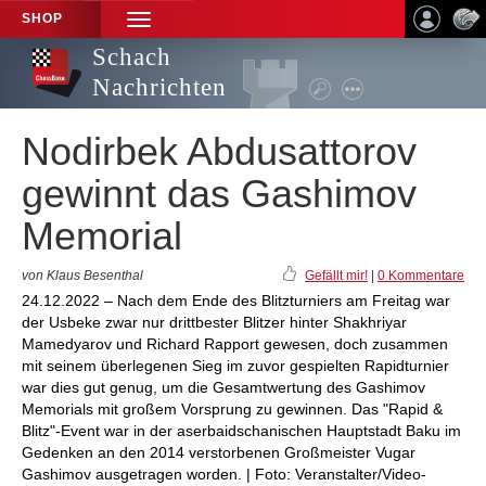
SHOP
TOGGLE
NAVIGATION
Schach
Nachrichten
Nodirbek Abdusattorov
gewinnt das Gashimov
Memorial
von Klaus Besenthal
Gefällt mir!
|
0 Kommentare
24.12.2022 – Nach dem Ende des Blitzturniers am Freitag war
der Usbeke zwar nur drittbester Blitzer hinter Shakhriyar
Mamedyarov und Richard Rapport gewesen, doch zusammen
mit seinem überlegenen Sieg im zuvor gespielten Rapidturnier
war dies gut genug, um die Gesamtwertung des Gashimov
Memorials mit großem Vorsprung zu gewinnen. Das "Rapid &
Blitz"-Event war in der aserbaidschanischen Hauptstadt Baku im
Gedenken an den 2014 verstorbenen Großmeister Vugar
Gashimov ausgetragen worden. | Foto: Veranstalter/Video-