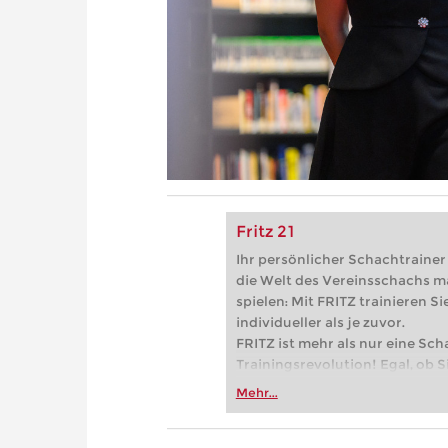
Fritz 21
Ihr persönlicher Schachtrainer -
die Welt des Vereinsschachs m
spielen: Mit FRITZ trainieren Sie
individueller als je zuvor.
FRITZ ist mehr als nur eine Sch
Trainingsrevolution! Egal, ob Si
Vereinsschachs machen oder ber
Mehr...
FRITZ trainieren Sie effizienter,
zuvor.