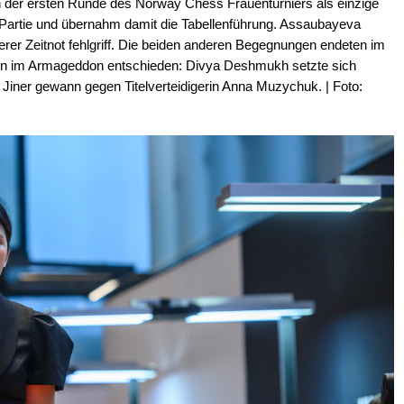
 der ersten Runde des Norway Chess Frauenturniers als einzige
n Partie und übernahm damit die Tabellenführung. Assaubayeva
er Zeitnot fehlgriff. Die beiden anderen Begegnungen endeten im
n im Armageddon entschieden: Divya Deshmukh setzte sich
Jiner gewann gegen Titelverteidigerin Anna Muzychuk. | Foto: