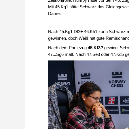
Zeitkontrolle. Humpy hatte vor dem 45. Zu
Mit 45.Kg1 hätte Schwarz das Gleichgewich
Dame.
Nach 45.Kg1 Df2+ 46.Kh1 kann Schwarz m
gewinnen, doch Weiß hat gute Remischan
Nach dem Partiezug
45.Kf3?
gewinnt Schw
47...Sg6 matt. Nach 47.Se3 oder 47.Kd5 ge