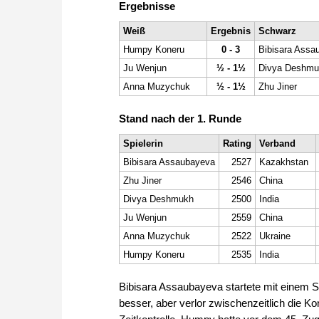
Ergebnisse
Weiß
Ergebnis
Schwarz
Humpy Koneru
0 - 3
Bibisara Assa
Ju Wenjun
½ - 1½
Divya Deshmu
Anna Muzychuk
½ - 1½
Zhu Jiner
Stand nach der 1. Runde
Spielerin
Rating
Verband
Bibisara Assaubayeva
2527
Kazakhstan
Zhu Jiner
2546
China
Divya Deshmukh
2500
India
Ju Wenjun
2559
China
Anna Muzychuk
2522
Ukraine
Humpy Koneru
2535
India
Bibisara Assaubayeva startete mit einem S
besser, aber verlor zwischenzeitlich die Kon