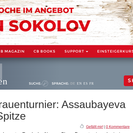
CB MAGAZIN
CB BOOKS
SUPPORT
EINSTEIGERKUR
en
S
SUCHE:
SPRACHE:
DE
EN
ES
FR
rauenturnier: Assaubayeva
Spitze
Gefällt mir!
|
0 Kommentare