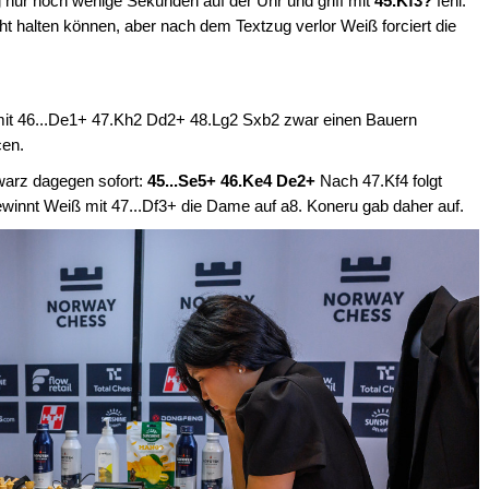
g nur noch wenige Sekunden auf der Uhr und griff mit
45.Kf3?
fehl.
t halten können, aber nach dem Textzug verlor Weiß forciert die
it 46...De1+ 47.Kh2 Dd2+ 48.Lg2 Sxb2 zwar einen Bauern
cen.
arz dagegen sofort:
45...Se5+ 46.Ke4 De2+
Nach 47.Kf4 folgt
winnt Weiß mit 47...Df3+ die Dame auf a8. Koneru gab daher auf.