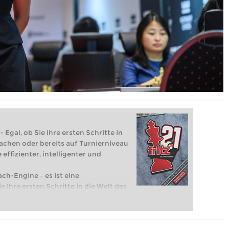
 Egal, ob Sie Ihre ersten Schritte in
achen oder bereits auf Turnierniveau
 effizienter, intelligenter und
ach-Engine – es ist eine
e Ihre ersten Schritte in die Welt des
eits auf Turnierniveau spielen: Mit
 intelligenter und individueller als je