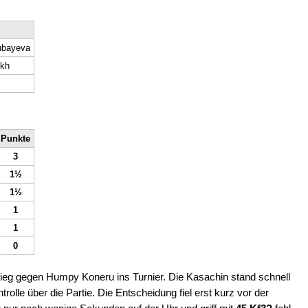
ubayeva
kh
Punkte
3
1½
1½
1
1
0
ieg gegen Humpy Koneru ins Turnier. Die Kasachin stand schnell
trolle über die Partie. Die Entscheidung fiel erst kurz vor der