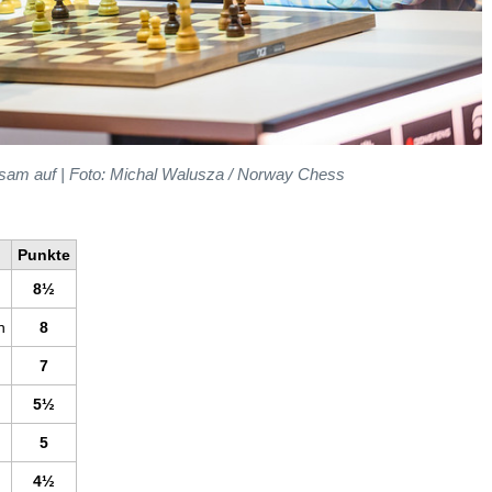
sam auf | Foto: Michal Walusza / Norway Chess
Punkte
8
½
n
8
7
5½
5
4½