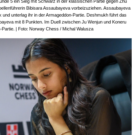
nde 5 ein Sieg mit Schwarz in der klassischen Partie gegen Zhu
Tabellenführerin Bibisara Assaubayeva vorbeizuziehen. Assaubayeva
 und unterlag ihr in der Armageddon-Partie. Deshmukh führt das
aubayeva mit 8 Punkten. Im Duell zwischen Ju Wenjun und Koneru
artie. | Foto: Norway Chess / Michal Walusza