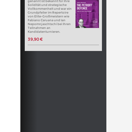
genannt ist bekannt für ihre
Solidität und strategische
Vollkommenheit und war ein
Grundpfeiler im Repertoire
von Elite-Großmeistern wie
Fabiano Caruana und Ian
Nepomnjaschtschi bei Ihren
Teilnahmen an
Kandidatenturnieren.
39,90 €