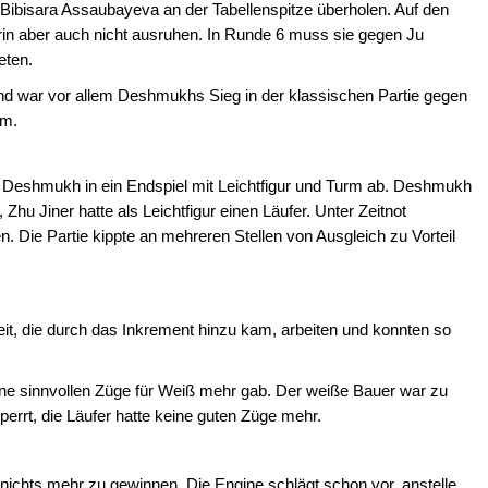
Bibisara Assaubayeva an der Tabellenspitze überholen. Auf den
rin aber auch nicht ausruhen. In Runde 6 muss sie gegen Ju
eten.
and war vor allem Deshmukhs Sieg in der klassischen Partie gegen
am.
ya Deshmukh in ein Endspiel mit Leichtfigur und Turm ab. Deshmukh
Zhu Jiner hatte als Leichtfigur einen Läufer. Unter Zeitnot
. Die Partie kippte an mehreren Stellen von Ausgleich zu Vorteil
it, die durch das Inkrement hinzu kam, arbeiten und konnten so
.
ne sinnvollen Züge für Weiß mehr gab. Der weiße Bauer war zu
perrt, die Läufer hatte keine guten Züge mehr.
 nichts mehr zu gewinnen. Die Engine schlägt schon vor, anstelle