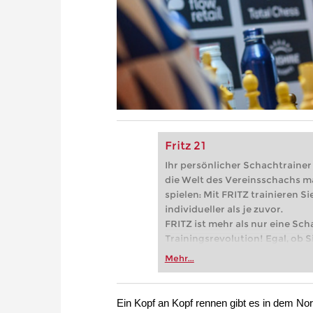
Fritz 21
Ihr persönlicher Schachtrainer -
die Welt des Vereinsschachs m
spielen: Mit FRITZ trainieren Sie
individueller als je zuvor.
FRITZ ist mehr als nur eine Sch
Trainingsrevolution! Egal, ob Si
Vereinsschachs machen oder ber
Mehr...
FRITZ trainieren Sie effizienter,
zuvor.
Ein Kopf an Kopf rennen gibt es in dem No