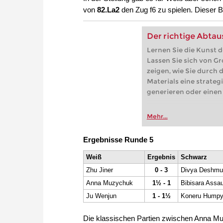
von
82.La2
den Zug f6 zu spielen. Dieser B
Der richtige Abtau
Lernen Sie die Kunst 
Lassen Sie sich von G
zeigen, wie Sie durch
Materials eine strate
generieren oder einen 
Mehr...
Ergebnisse Runde 5
Weiß
Ergebnis
Schwarz
Zhu Jiner
0 - 3
Divya Deshmu
Anna Muzychuk
1½ - 1
Bibisara Assa
Ju Wenjun
1 - 1½
Koneru Hump
Die klassischen Partien zwischen Anna Mu