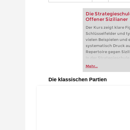
Die Strategieschul
Offener Sizilianer
Der Kurs zeigt klare F
Schlüsselfelder und ty
vielen Beispielen und 
systematisch Druck au
Repertoire gegen Sizil
In der Strategieschule 
im Mittelpunkt – eine 
Mehr...
dynamischsten Eröff
Statt Varianten bis ins
Die klassischen Partien
lernen, vermittelt die
Zugang: Hauptvariante
dahinterliegenden Ide
gesundem Selbstvertrau
es, strategisches Vers
Schlagkraft zu entwick
reproduzieren.
Kostenloses Beispielv