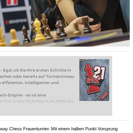
 Egal, ob Sie Ihre ersten Schritte in
achen oder bereits auf Turnierniveau
 effizienter, intelligenter und
ach-Engine – es ist eine
e Ihre ersten Schritte in die Welt des
eits auf Turnierniveau spielen: Mit
 intelligenter und individueller als je
rway Chess Frauenturnier. Mit einem halben Punkt Vorsprung