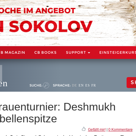
CB MAGAZIN
CB BOOKS
SUPPORT
EINSTEIGERKUR
en
S
SUCHE:
SPRACHE:
DE
EN
ES
FR
rauenturnier: Deshmukh
bellenspitze
Gefällt mir!
|
0 Kommentare