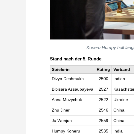
Koneru Humpy holt lang
Stand nach der 5. Runde
Spielerin
Rating
Verband
Divya Deshmukh
2500
Indien
Bibisara Assaubayeva
2527
Kasachsta
Anna Muzychuk
2522
Ukraine
Zhu Jiner
2546
China
Ju Wenjun
2559
China
Humpy Koneru
2535
India