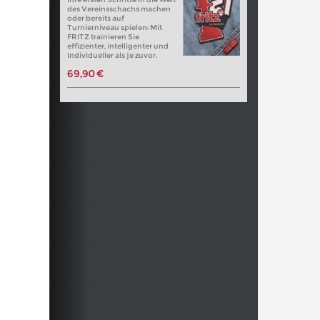
des Vereinsschachs machen
oder bereits auf
Turnierniveau spielen: Mit
FRITZ trainieren Sie
effizienter, intelligenter und
individueller als je zuvor.
69,90 €