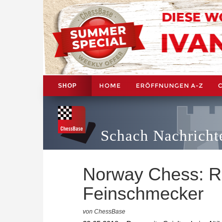
HOME
ERÖFFNUNGEN A-Z
SHOP
Schach Nachricht
Norway Chess: R
Feinschmecker
von ChessBase