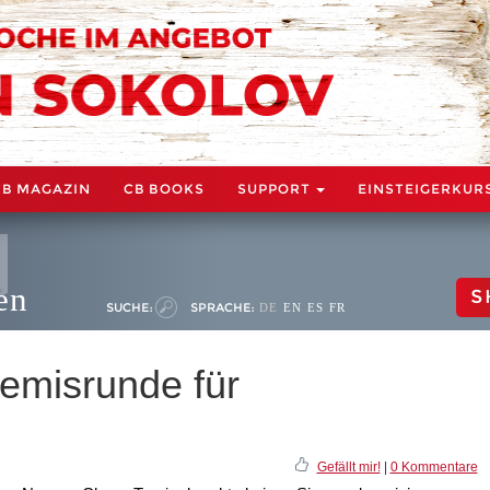
CB MAGAZIN
CB BOOKS
SUPPORT
EINSTEIGERKUR
en
S
SUCHE:
SPRACHE:
DE
EN
ES
FR
emisrunde für
Gefällt mir!
|
0 Kommentare