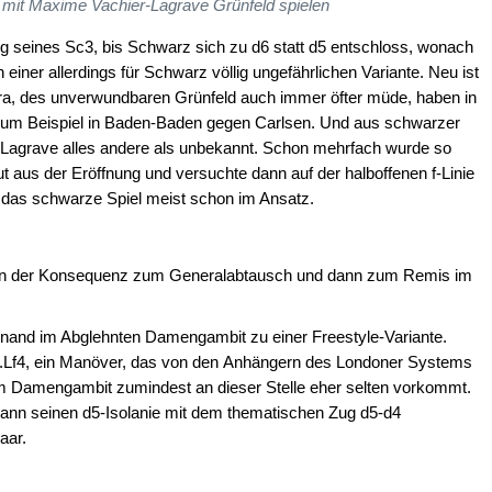
 mit Maxime Vachier-Lagrave Grünfeld spielen
ng seines Sc3, bis Schwarz sich zu d6 statt d5 entschloss, wonach
 einer allerdings für Schwarz völlig ungefährlichen Variante. Neu ist
a, des unverwundbaren Grünfeld auch immer öfter müde, haben in
 zum Beispiel in Baden-Baden gegen Carlsen. Und aus schwarzer
-Lagrave alles andere als unbekannt. Schon mehrfach wurde so
t aus der Eröffnung und versuchte dann auf der halboffenen f-Linie
 das schwarze Spiel meist schon im Ansatz.
rte in der Konsequenz zum Generalabtausch und dann zum Remis im
nand im Abglehnten Damengambit zu einer Freestyle-Variante.
7.Lf4, ein Manöver, das von den Anhängern des Londoner Systems
, im Damengambit zumindest an dieser Stelle eher selten vorkommt.
dann seinen d5-Isolanie mit dem thematischen Zug d5-d4
aar.