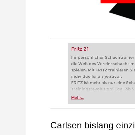
Fritz 21
Ihr persönlicher Schachtrainer -
die Welt des Vereinsschachs m
spielen: Mit FRITZ trainieren Sie
individueller als je zuvor.
FRITZ ist mehr als nur eine Sch
Trainingsrevolution! Egal, ob Si
Vereinsschachs machen oder ber
Mehr...
FRITZ trainieren Sie effizienter,
zuvor.
Carlsen bislang einz