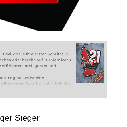
 Egal, ob Sie Ihre ersten Schritte in
achen oder bereits auf Turnierniveau
 effizienter, intelligenter und
ach-Engine – es ist eine
e Ihre ersten Schritte in die Welt des
eits auf Turnierniveau spielen: Mit
 intelligenter und individueller als je
iger Sieger