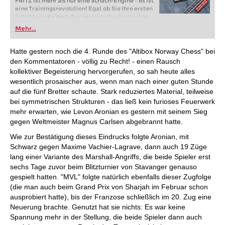
FRITZ ist mehr als nur eine Schach-Engine – es ist
eine Trainingsrevolution! Egal, ob Sie Ihre ersten
Schritte in die Welt des Vereinsschachs machen
oder bereits auf Turnierniveau spielen: Mit
Mehr...
FRITZ trainieren Sie effizienter, intelligenter und
individueller als je zuvor.
Hatte gestern noch die 4. Runde des "Altibox Norway Chess" bei
den Kommentatoren - völlig zu Recht! - einen Rausch
kollektiver Begeisterung hervorgerufen, so sah heute alles
wesentlich prosaischer aus, wenn man nach einer guten Stunde
auf die fünf Bretter schaute. Stark reduziertes Material, teilweise
bei symmetrischen Strukturen - das ließ kein furioses Feuerwerk
mehr erwarten, wie Levon Aronian es gestern mit seinem Sieg
gegen Weltmeister Magnus Carlsen abgebrannt hatte.
Wie zur Bestätigung dieses Eindrucks folgte Aronian, mit
Schwarz gegen Maxime Vachier-Lagrave, dann auch 19 Züge
lang einer Variante des Marshall-Angriffs, die beide Spieler erst
sechs Tage zuvor beim Blitzturnier von Stavanger genauso
gespielt hatten. "MVL" folgte natürlich ebenfalls dieser Zugfolge
(die man auch beim Grand Prix von Sharjah im Februar schon
ausprobiert hatte), bis der Franzose schließlich im 20. Zug eine
Neuerung brachte. Genutzt hat sie nichts: Es war keine
Spannung mehr in der Stellung, die beide Spieler dann auch