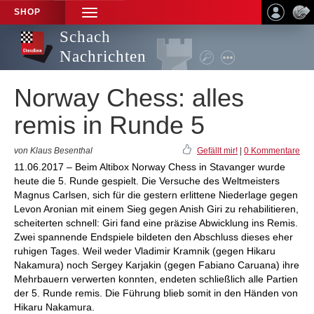
SHOP
TOGGLE
NAVIGATION
Schach
Nachrichten
Norway Chess: alles
remis in Runde 5
von Klaus Besenthal
Gefällt mir!
|
0 Kommentare
11.06.2017 – Beim Altibox Norway Chess in Stavanger wurde
heute die 5. Runde gespielt. Die Versuche des Weltmeisters
Magnus Carlsen, sich für die gestern erlittene Niederlage gegen
Levon Aronian mit einem Sieg gegen Anish Giri zu rehabilitieren,
scheiterten schnell: Giri fand eine präzise Abwicklung ins Remis.
Zwei spannende Endspiele bildeten den Abschluss dieses eher
ruhigen Tages. Weil weder Vladimir Kramnik (gegen Hikaru
Nakamura) noch Sergey Karjakin (gegen Fabiano Caruana) ihre
Mehrbauern verwerten konnten, endeten schließlich alle Partien
der 5. Runde remis. Die Führung blieb somit in den Händen von
Hikaru Nakamura.