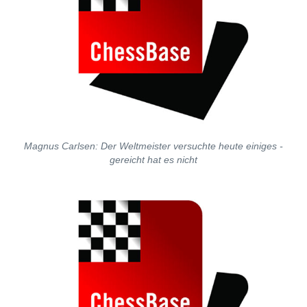
Magnus Carlsen: Der Weltmeister versuchte heute einiges -
gereicht hat es nicht