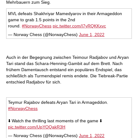
Mehrbauern zum Sieg.
MVL defeats Shakhriyar Mamedyarov in their Armageddon
game to grab 1.5 points in the 2nd
round.
#NorwayChess
pic.twitter.com/I7yRQKKxvc
— Norway Chess (@NorwayChess)
June 1, 2022
Auch in der Begegnung zwischen Teimour Radjabov und Aryan
Tari stand das Schara-Henning-Gambit auf dem Brett. Nach
frühem Damentausch entstand ein populäres Endspiel, das
schließlich als Turmendspiel remis endete. Die Tiebreak-Partie
entschied Radjabov für sich.
Teymur Rajabov defeats Aryan Tari in Armageddon.
#NorwayChess
⬇️ Watch the thrilling last moments of the game ⬇️
pic.twitter.com/UpYOQakR3H
— Norway Chess (@NorwayChess)
June 1, 2022