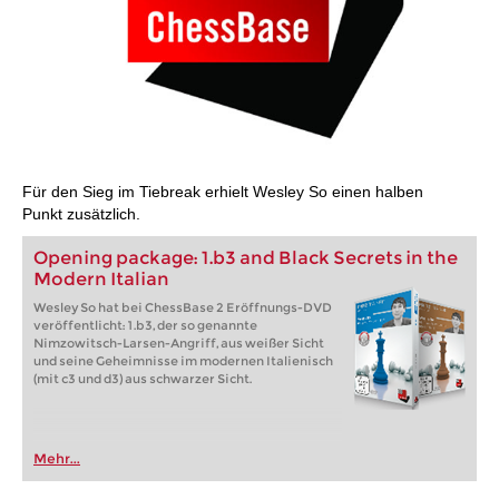
Für den Sieg im Tiebreak erhielt Wesley So einen halben
Punkt zusätzlich.
Opening package: 1.b3 and Black Secrets in the
Modern Italian
Wesley So hat bei ChessBase 2 Eröffnungs-DVD
veröffentlicht: 1.b3, der so genannte
Nimzowitsch-Larsen-Angriff, aus weißer Sicht
und seine Geheimnisse im modernen Italienisch
(mit c3 und d3) aus schwarzer Sicht.
Mehr...