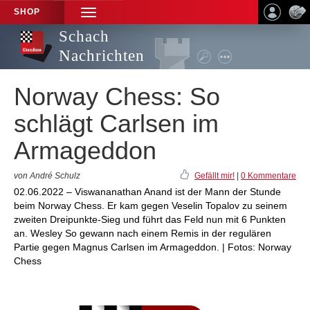
SHOP
TOGGLE
NAVIGATION
Schach
Nachrichten
Norway Chess: So
schlägt Carlsen im
Armageddon
von André Schulz
Gefällt mir!
|
0 Kommentare
02.06.2022 – Viswananathan Anand ist der Mann der Stunde
beim Norway Chess. Er kam gegen Veselin Topalov zu seinem
zweiten Dreipunkte-Sieg und führt das Feld nun mit 6 Punkten
an. Wesley So gewann nach einem Remis in der regulären
Partie gegen Magnus Carlsen im Armageddon. | Fotos: Norway
Chess