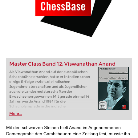
Master Class Band 12: Viswanathan Anand
Als Viswanathan Anand auf der europäischen
Schachbühne erschien, hatte er in Indien schon
einige Erfolge erzielt, die indischen
Jugendmeisterschaften und als Jugendlicher
auch die Landesmeisterschaften der
Erwachsenen gewonnen. Mit gerade einmal 14
Jahren wurde Anand 1984 für die
Schacholympiade in die indische
Nationalmannschaft berufen. 1987 wurde er
Mehr...
Juniorenweltmeister, 1988 verlieh die die FIDE
dem 19-jährigen den Titel eines Großmeisters.
Mit den schwarzen Steinen hielt Anand im Angenommenen
Damengambit den Gambitbauern eine Zeitlang fest, musste ihn