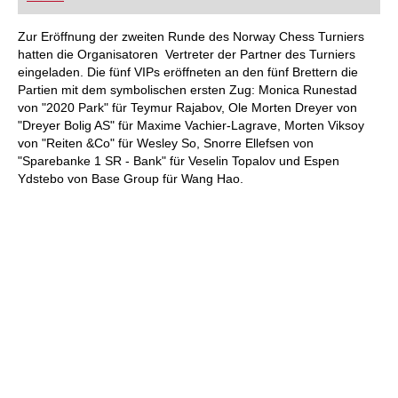
FRITZ trainieren Sie effizienter, intelligenter und
individueller als je zuvor.
Zur Eröffnung der zweiten Runde des Norway Chess Turniers
hatten die Organisatoren Vertreter der Partner des Turniers
eingeladen. Die fünf VIPs eröffneten an den fünf Brettern die
Partien mit dem symbolischen ersten Zug: Monica Runestad
von "2020 Park" für Teymur Rajabov, Ole Morten Dreyer von
"Dreyer Bolig AS" für Maxime Vachier-Lagrave, Morten Viksoy
von "Reiten &Co" für Wesley So, Snorre Ellefsen von
"Sparebanke 1 SR - Bank" für Veselin Topalov und Espen
Ydstebo von Base Group für Wang Hao.