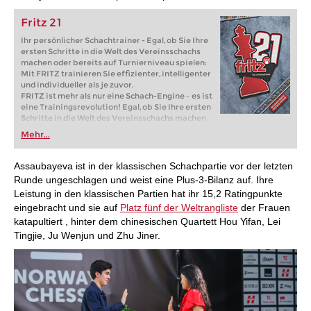
Fritz 21
Ihr persönlicher Schachtrainer - Egal, ob Sie Ihre
ersten Schritte in die Welt des Vereinsschachs
machen oder bereits auf Turnierniveau spielen:
Mit FRITZ trainieren Sie effizienter, intelligenter
und individueller als je zuvor.
FRITZ ist mehr als nur eine Schach-Engine – es ist
eine Trainingsrevolution! Egal, ob Sie Ihre ersten
Schritte in die Welt des Vereinsschachs machen
oder bereits auf Turnierniveau spielen: Mit
Mehr...
FRITZ trainieren Sie effizienter, intelligenter und
individueller als je zuvor.
Assaubayeva ist in der klassischen Schachpartie vor der letzten
Runde ungeschlagen und weist eine Plus-3-Bilanz auf. Ihre
Leistung in den klassischen Partien hat ihr 15,2 Ratingpunkte
eingebracht und sie auf
Platz fünf der Weltrangliste
der Frauen
katapultiert , hinter dem chinesischen Quartett Hou Yifan, Lei
Tingjie, Ju Wenjun und Zhu Jiner.