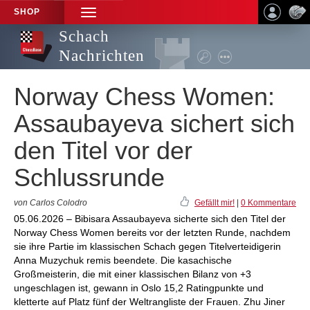
SHOP
TOGGLE
NAVIGATION
Schach
Nachrichten
Norway Chess Women:
Assaubayeva sichert sich
den Titel vor der
Schlussrunde
von Carlos Colodro
Gefällt mir!
|
0 Kommentare
05.06.2026 – Bibisara Assaubayeva sicherte sich den Titel der
Norway Chess Women bereits vor der letzten Runde, nachdem
sie ihre Partie im klassischen Schach gegen Titelverteidigerin
Anna Muzychuk remis beendete. Die kasachische
Großmeisterin, die mit einer klassischen Bilanz von +3
ungeschlagen ist, gewann in Oslo 15,2 Ratingpunkte und
kletterte auf Platz fünf der Weltrangliste der Frauen. Zhu Jiner