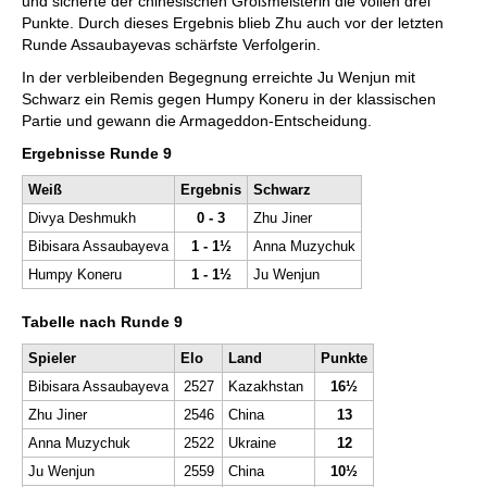
und sicherte der chinesischen Großmeisterin die vollen drei
Punkte. Durch dieses Ergebnis blieb Zhu auch vor der letzten
Runde Assaubayevas schärfste Verfolgerin.
In der verbleibenden Begegnung erreichte Ju Wenjun mit
Schwarz ein Remis gegen Humpy Koneru in der klassischen
Partie und gewann die Armageddon-Entscheidung.
Ergebnisse Runde 9
Weiß
Ergebnis
Schwarz
Divya Deshmukh
0 - 3
Zhu Jiner
Bibisara Assaubayeva
1 - 1½
Anna Muzychuk
Humpy Koneru
1 - 1½
Ju Wenjun
Tabelle nach Runde 9
Spieler
Elo
Land
Punkte
Bibisara Assaubayeva
2527
Kazakhstan
16½
Zhu Jiner
2546
China
13
Anna Muzychuk
2522
Ukraine
12
Ju Wenjun
2559
China
10½