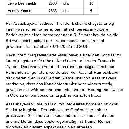
Divya Deshmukh
2500
India
10
Humpy Koneru
2535
India
9
Für Assaubayeva ist dieser Titel der bisher wichtigste Erfolg
ihrer klassischen Karriere. Sie hat sich bereits in kürzeren
Bedenkzeiten einen hervorragenden Ruf erarbeitet, da sie die
Blitzweltmeisterschaft der Frauen sensationell dreimal
gewonnen hat, nämlich 2021, 2022 und 2025!
Nach ihrem Sieg reflektierte Assaubayeva über den Kontrast zu
ihrem jüngsten Auftritt beim Kandidatenturnier der Frauen in
Zypern. Dort war sie vor der Finalrunde punktgleich mit dem
Führenden angetreten, wurde aber von Vaishali Rameshbabu
dank deren Sieg in der letzten Runde überholt. Assaubayeva
merkte an, dass das Kandidatenturnier besonders stressig
gewesen sei, während ihr eine entspanntere Herangehensweise
in Oslo zu einem besseren Ergebnis verholfen habe.
Assaubayeva wurde in Oslo von WM-Herausforderer Javokhir
Sindarov begleitet. Der usbekische Großmeister hob ihr
praktisches Spiel hervor, insbesondere in Zeitnotsituationen,
und merkte an, dass beide regelmäßig mit Trainer Roman
Vidonyak an diesem Aspekt des Spiels arbeiten.