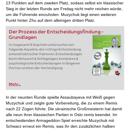
13 Punkten auf dem zweiten Platz, sodass selbst ein klassischer
Sieg in der letzten Runde am Freitag nicht mehr reichen würde,
um die Führende einzuholen. Muzychuk liegt einen weiteren
Punkt hinter Zhu auf dem alleinigen dritten Platz.
Der Prozess der Entscheidungsfindung -
Grundlagen
In insgesamt 6 Kapiteln untersuchen wir
folgende Aspekte: die richtige Entscheidung
anhand taktischer Faktoren, Entscheidungen
beim Abtausch & Schlagzügen, komplexe &
psychologische Entscheidungen in längeren
Partien und bei der Verteidigung.
Mehr...
In der neunten Runde spielte Assaubayeva mit Weiß gegen
Muzychuk und zeigte gute Vorbereitung, die zu einem Remis
nach 22 Zügen führte. Die ukrainische Großmeisterin hat damit
alle neun ihrer klassischen Partien in Oslo remis beendet. Im
entscheidenden Armageddon-Spiel erreichte Muzychuk mit
Schwarz erneut ein Remis, was ihr den zusätzlichen halben