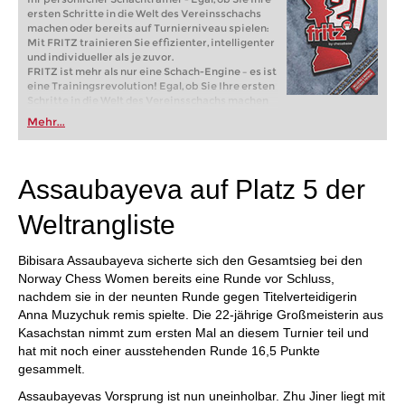
ersten Schritte in die Welt des Vereinsschachs
machen oder bereits auf Turnierniveau spielen:
Mit FRITZ trainieren Sie effizienter, intelligenter
und individueller als je zuvor.
FRITZ ist mehr als nur eine Schach-Engine – es ist
eine Trainingsrevolution! Egal, ob Sie Ihre ersten
Schritte in die Welt des Vereinsschachs machen
oder bereits auf Turnierniveau spielen: Mit
Mehr...
FRITZ trainieren Sie effizienter, intelligenter und
individueller als je zuvor.
Assaubayeva auf Platz 5 der
Weltrangliste
Bibisara Assaubayeva sicherte sich den Gesamtsieg bei den
Norway Chess Women bereits eine Runde vor Schluss,
nachdem sie in der neunten Runde gegen Titelverteidigerin
Anna Muzychuk remis spielte. Die 22-jährige Großmeisterin aus
Kasachstan nimmt zum ersten Mal an diesem Turnier teil und
hat mit noch einer ausstehenden Runde 16,5 Punkte
gesammelt.
Assaubayevas Vorsprung ist nun uneinholbar. Zhu Jiner liegt mit