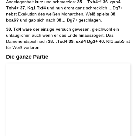
Angelegenheit kurz und schmerzlos:
35… Txh4+! 36. gxh4
Txh4+ 37. Kg1 Txf4
und nun droht ganz schrecklich …Dg7+
nebst Exekution des weißen Monarchen. Weiß spielte
38.
bxa6?
und gab sich nach
38… Dg7+
geschlagen.
38. Td4
wäre der einzige Versuch gewesen, gleichwohl ein
untauglicher, auch wenn er das Ende hinauszögert. Das
Damenendspiel nach
38…Txd4 39. cxd4 Dg3+ 40. Kf1 axb5
ist
für Weiß verloren.
Die ganze Partie