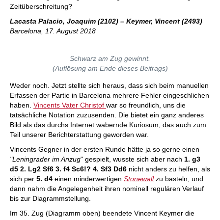
Zeitüberschreitung?
Lacasta Palacio, Joaquim (2102) – Keymer, Vincent (2493)
Barcelona, 17. August 2018
Schwarz am Zug gewinnt.
(Auflösung am Ende dieses Beitrags)
Weder noch. Jetzt stellte sich heraus, dass sich beim manuellen
Erfassen der Partie in Barcelona mehrere Fehler eingeschlichen
haben.
Vincents Vater Christof
war so freundlich, uns die
tatsächliche Notation zuzusenden. Die bietet ein ganz anderes
Bild als das durchs Internet wabernde Kuriosum, das auch zum
Teil unserer Berichterstattung geworden war.
Vincents Gegner in der ersten Runde hätte ja so gerne einen
"Leningrader im Anzug
" gespielt, wusste sich aber nach
1. g3
d5 2. Lg2 Sf6 3. f4 Sc6!? 4. Sf3 Dd6
nicht anders zu helfen, als
sich per
5. d4
einen minderwertigen
Stonewall
zu basteln, und
dann nahm die Angelegenheit ihren nominell regulären Verlauf
bis zur Diagrammstellung.
Im 35. Zug (Diagramm oben) beendete Vincent Keymer die