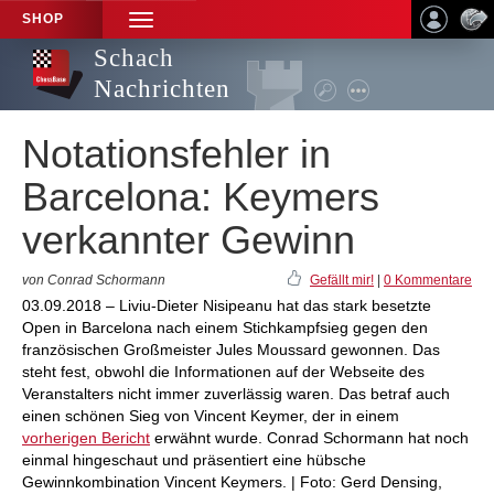
SHOP
TOGGLE
NAVIGATION
Schach
Nachrichten
Notationsfehler in
Barcelona: Keymers
verkannter Gewinn
von Conrad Schormann
Gefällt mir!
|
0 Kommentare
03.09.2018 – Liviu-Dieter Nisipeanu hat das stark besetzte
Open in Barcelona nach einem Stichkampfsieg gegen den
französischen Großmeister Jules Moussard gewonnen. Das
steht fest, obwohl die Informationen auf der Webseite des
Veranstalters nicht immer zuverlässig waren. Das betraf auch
einen schönen Sieg von Vincent Keymer, der in einem
vorherigen Bericht
erwähnt wurde. Conrad Schormann hat noch
einmal hingeschaut und präsentiert eine hübsche
Gewinnkombination Vincent Keymers. | Foto: Gerd Densing,