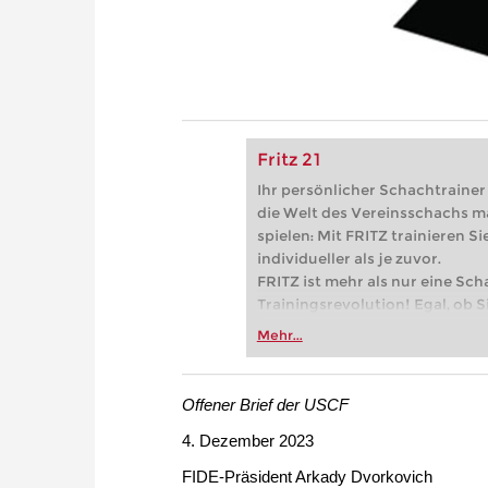
Fritz 21
Ihr persönlicher Schachtrainer -
die Welt des Vereinsschachs m
spielen: Mit FRITZ trainieren Sie
individueller als je zuvor.
FRITZ ist mehr als nur eine Sch
Trainingsrevolution! Egal, ob Si
Vereinsschachs machen oder ber
Mehr...
FRITZ trainieren Sie effizienter,
zuvor.
Offener Brief der USCF
4. Dezember 2023
FIDE-Präsident Arkady Dvorkovich