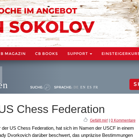
CB MAGAZIN
CB BOOKS
SUPPORT
EINSTEIGERKUR
en
S
SUCHE:
SPRACHE:
DE
EN
ES
FR
r US Chess Federation
Gefällt mir!
|
0 Kommentare
er der US Chess Federation, hat sich im Namen der USCF in einem
kady Dvorkovich darüber beschwert, das unpräzise Bestimmungen