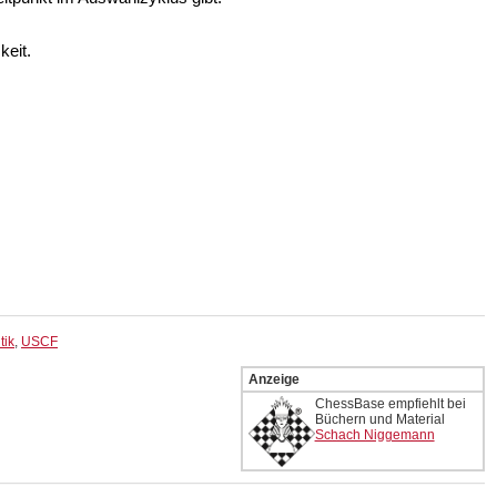
keit.
tik
,
USCF
Anzeige
ChessBase empfiehlt bei
Büchern und Material
Schach Niggemann