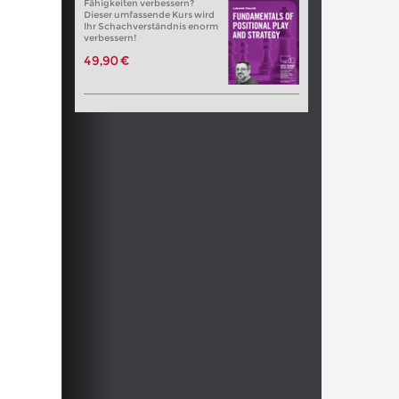
Fähigkeiten verbessern?
Dieser umfassende Kurs wird
Ihr Schachverständnis enorm
verbessern!
49,90 €