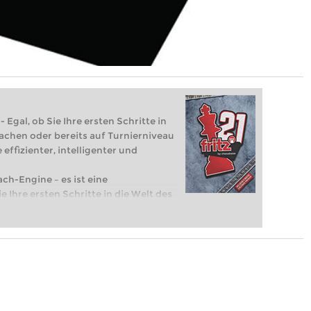
 Egal, ob Sie Ihre ersten Schritte in
achen oder bereits auf Turnierniveau
 effizienter, intelligenter und
ach-Engine – es ist eine
e Ihre ersten Schritte in die Welt des
eits auf Turnierniveau spielen: Mit
 intelligenter und individueller als je