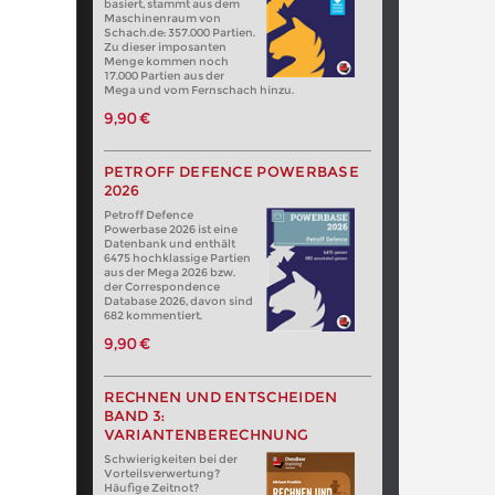
basiert, stammt aus dem
Maschinenraum von
Schach.de: 357.000 Partien.
Zu dieser imposanten
Menge kommen noch
17.000 Partien aus der
Mega und vom Fernschach hinzu.
9,90 €
PETROFF DEFENCE POWERBASE
2026
Petroff Defence
Powerbase 2026 ist eine
Datenbank und enthält
6475 hochklassige Partien
aus der Mega 2026 bzw.
der Correspondence
Database 2026, davon sind
682 kommentiert.
9,90 €
RECHNEN UND ENTSCHEIDEN
BAND 3:
VARIANTENBERECHNUNG
Schwierigkeiten bei der
Vorteilsverwertung?
Häufige Zeitnot?