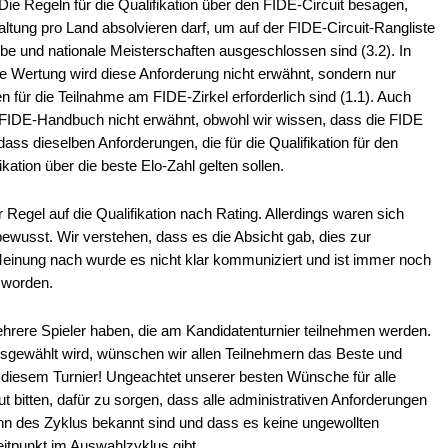
 Die Regeln für die Qualifikation über den FIDE-Circuit besagen,
ltung pro Land absolvieren darf, um auf der FIDE-Circuit-Rangliste
e und nationale Meisterschaften ausgeschlossen sind (3.2). In
die Wertung wird diese Anforderung nicht erwähnt, sondern nur
 für die Teilnahme am FIDE-Zirkel erforderlich sind (1.1). Auch
 FIDE-Handbuch nicht erwähnt, obwohl wir wissen, dass die FIDE
ass dieselben Anforderungen, die für die Qualifikation für den
ikation über die beste Elo-Zahl gelten sollen.
Regel auf die Qualifikation nach Rating. Allerdings waren sich
 bewusst. Wir verstehen, dass es die Absicht gab, dies zur
inung nach wurde es nicht klar kommuniziert und ist immer noch
t worden.
ehrere Spieler haben, die am Kandidatenturnier teilnehmen werden.
usgewählt wird, wünschen wir allen Teilnehmern das Beste und
 diesem Turnier! Ungeachtet unserer besten Wünsche für alle
 bitten, dafür zu sorgen, dass alle administrativen Anforderungen
inn des Zyklus bekannt sind und dass es keine ungewollten
tpunkt im Auswahlzyklus gibt.