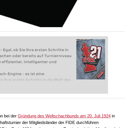
 Egal, ob Sie Ihre ersten Schritte in
achen oder bereits auf Turnierniveau
 effizienter, intelligenter und
ach-Engine – es ist eine
e Ihre ersten Schritte in die Welt des
eits auf Turnierniveau spielen: Mit
 intelligenter und individueller als je
n bei der
Gründung des Weltschachbunds am 20. Juli 1924
in
aftsturnier der Mitgliedsländer der FIDE durchführen