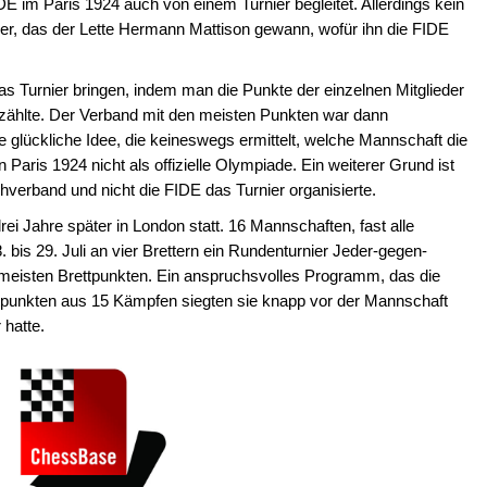
E im Paris 1924 auch von einem Turnier begleitet. Allerdings kein
ier, das der Lette Hermann Mattison gewann, wofür ihn die FIDE
s Turnier bringen, indem man die Punkte der einzelnen Mitglieder
ählte. Der Verband mit den meisten Punkten war dann
e glückliche Idee, die keineswegs ermittelt, welche Mannschaft die
n Paris 1924 nicht als offizielle Olympiade. Ein weiterer Grund ist
verband und nicht die FIDE das Turnier organisierte.
drei Jahre später in London statt. 16 Mannschaften, fast alle
 bis 29. Juli an vier Brettern ein Rundenturnier Jeder-gegen-
 meisten Brettpunkten. Ein anspruchsvolles Programm, das die
ttpunkten aus 15 Kämpfen siegten sie knapp vor der Mannschaft
 hatte.