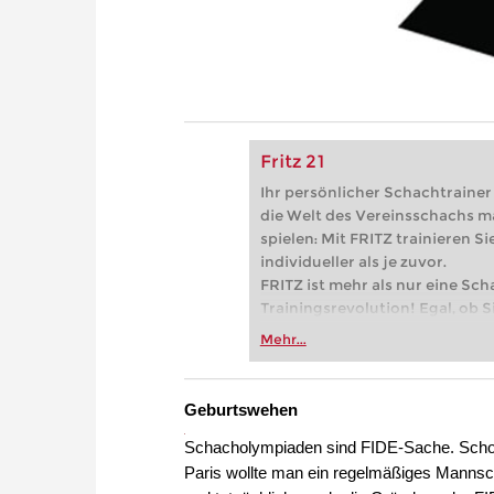
Fritz 21
Ihr persönlicher Schachtrainer -
die Welt des Vereinsschachs m
spielen: Mit FRITZ trainieren Sie
individueller als je zuvor.
FRITZ ist mehr als nur eine Sch
Trainingsrevolution! Egal, ob Si
Vereinsschachs machen oder ber
Mehr...
FRITZ trainieren Sie effizienter,
zuvor.
Geburtswehen
Schacholympiaden sind FIDE-Sache. Scho
Paris wollte man ein regelmäßiges Mannsch