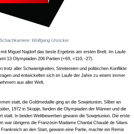
 Schachkarriere: Wolfgang Unzicker
mit Miguel Najdorf das beste Ergebnis am ersten Brett. Im Laufe
samt 13 Olympiaden 206 Partien (+69, =110, -27).
rotz aller Schwierigkeiten, Streitereien und politischen Konflikte
ragen und entwickelten sich im Laufe der Jahre zu einem immer
nehmern aus aller Welt.
en statt, die Goldmedaille ging an die Sowjetunion, Silber an
äter, 1972 in Skopje, fanden die Olympiaden der Männer und die
rt statt. In beiden Wettbewerben gewann die Sowjetunion. Die erste
ahm war übrigens die Französin Madame Chantal Chaudé de Silans
ür Frankreich an den Start, gewann eine Partie, machte ein Remis