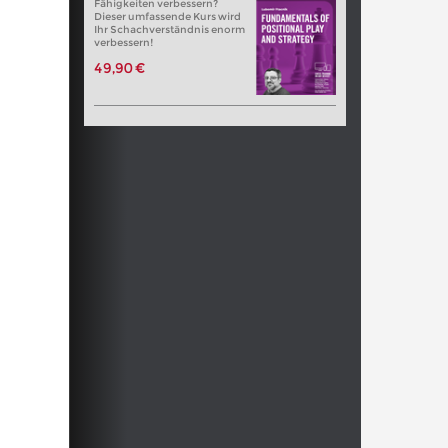
Fähigkeiten verbessern?
Dieser umfassende Kurs wird
Ihr Schachverständnis enorm
verbessern!
49,90 €