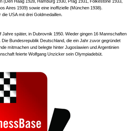
iaden (Den Haag 1928, Hamburg 1930, Prag 1931, Folkestone 1933,
 Aires 1939) sowie eine inoffizielle (München 1938).
 die USA mit drei Goldmedaillen.
f Jahre später, in Dubrovnik 1950. Wieder gingen 16 Mannschaften
r. Die Bundesrepublik Deutschland, die ein Jahr zuvor gegründet
ende mitmachen und belegte hinter Jugoslawien und Argentinien
nnschaft feierte Wolfgang Unzicker sein Olympiadebüt.