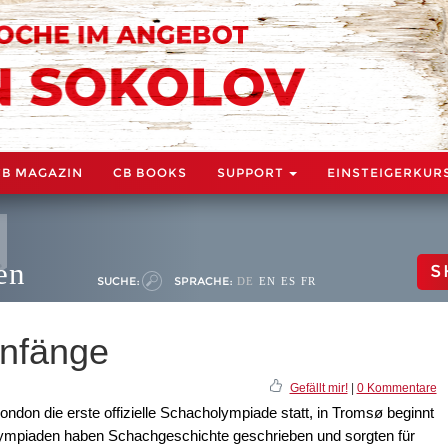
CB MAGAZIN
CB BOOKS
SUPPORT
EINSTEIGERKUR
en
S
SUCHE:
SPRACHE:
DE
EN
ES
FR
Anfänge
Gefällt mir!
|
0 Kommentare
ondon die erste offizielle Schacholympiade statt, in Tromsø beginnt
lympiaden haben Schachgeschichte geschrieben und sorgten für