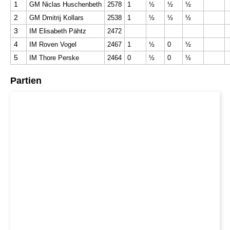
1
GM Niclas Huschenbeth
2578
1
½
½
½
2
GM Dmitrij Kollars
2538
1
½
½
½
3
IM Elisabeth Pähtz
2472
4
IM Roven Vogel
2467
1
½
0
½
5
IM Thore Perske
2464
0
½
0
½
Partien