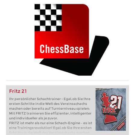
Fritz 21
Ihr persönlicher Schachtrainer - Egal, ob Sie Ihre
ersten Schritte in die Welt des Vereinsschachs
machen oder bereits auf Turnierniveau spielen:
Mit FRITZ trainieren Sie effizienter, intelligenter
und individueller als je zuvor.
FRITZ ist mehr als nur eine Schach-Engine – es ist
eine Trainingsrevolution! Egal, ob Sie Ihre ersten
Schritte in die Welt des Vereinsschachs machen