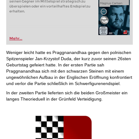
seinen Gegner im Mittelspiel strategisch zu
überspielen oder ein vorteilhaftes Endspiel zu
erhalten.
Mehr...
Weniger leicht hatte es Praggnanandhaa gegen den polnischen
Spitzenspieler Jan-Krzystof Duda, der kurz zuvor seinen 26sten
Geburtstag gefeiert hatte. In der ersten Partie sah
Praggnanandhaa sich mit den schwarzen Steinen mit einem
ungewöhnlichen Aufbau in der Englischen Eröffnung konfrontiert
und verlor die Partie schließlich im Schwerfigurenendspiel.
In der zweiten Partie lieferten sich die beiden Großmeister ein
langes Theorieduell in der Grünfeld Verteidigung.