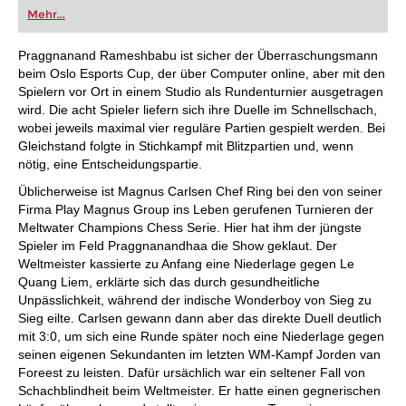
oder bereits auf Turnierniveau spielen: Mit
Mehr...
FRITZ trainieren Sie effizienter, intelligenter und
individueller als je zuvor.
Praggnanand Rameshbabu ist sicher der Überraschungsmann
beim Oslo Esports Cup, der über Computer online, aber mit den
Spielern vor Ort in einem Studio als Rundenturnier ausgetragen
wird. Die acht Spieler liefern sich ihre Duelle im Schnellschach,
wobei jeweils maximal vier reguläre Partien gespielt werden. Bei
Gleichstand folgte in Stichkampf mit Blitzpartien und, wenn
nötig, eine Entscheidungspartie.
Üblicherweise ist Magnus Carlsen Chef Ring bei den von seiner
Firma Play Magnus Group ins Leben gerufenen Turnieren der
Meltwater Champions Chess Serie. Hier hat ihm der jüngste
Spieler im Feld Praggnanandhaa die Show geklaut. Der
Weltmeister kassierte zu Anfang eine Niederlage gegen Le
Quang Liem, erklärte sich das durch gesundheitliche
Unpässlichkeit, während der indische Wonderboy von Sieg zu
Sieg eilte. Carlsen gewann dann aber das direkte Duell deutlich
mit 3:0, um sich eine Runde später noch eine Niederlage gegen
seinen eigenen Sekundanten im letzten WM-Kampf Jorden van
Foreest zu leisten. Dafür ursächlich war ein seltener Fall von
Schachblindheit beim Weltmeister. Er hatte einen gegnerischen