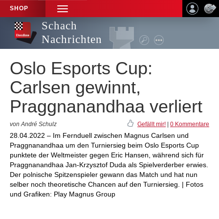
SHOP
TOGGLE
NAVIGATION
Schach
Nachrichten
Oslo Esports Cup:
Carlsen gewinnt,
Praggnanandhaa verliert
von André Schulz
Gefällt mir!
|
0 Kommentare
28.04.2022 – Im Fernduell zwischen Magnus Carlsen und
Praggnanandhaa um den Turniersieg beim Oslo Esports Cup
punktete der Weltmeister gegen Eric Hansen, während sich für
Praggnanandhaa Jan-Krzysztof Duda als Spielverderber erwies.
Der polnische Spitzenspieler gewann das Match und hat nun
selber noch theoretische Chancen auf den Turniersieg. | Fotos
und Grafiken: Play Magnus Group