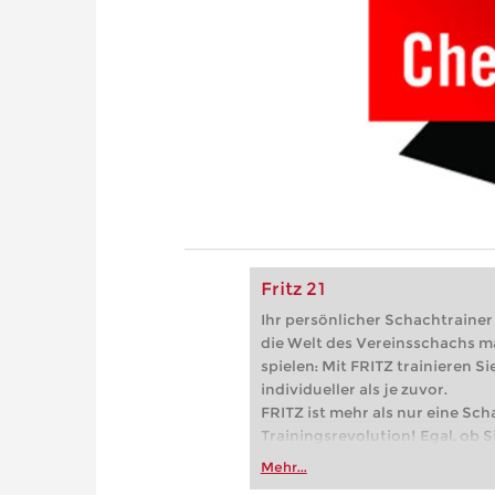
Fritz 21
Ihr persönlicher Schachtrainer -
die Welt des Vereinsschachs m
spielen: Mit FRITZ trainieren Sie
individueller als je zuvor.
FRITZ ist mehr als nur eine Sch
Trainingsrevolution! Egal, ob Si
Vereinsschachs machen oder ber
Mehr...
FRITZ trainieren Sie effizienter,