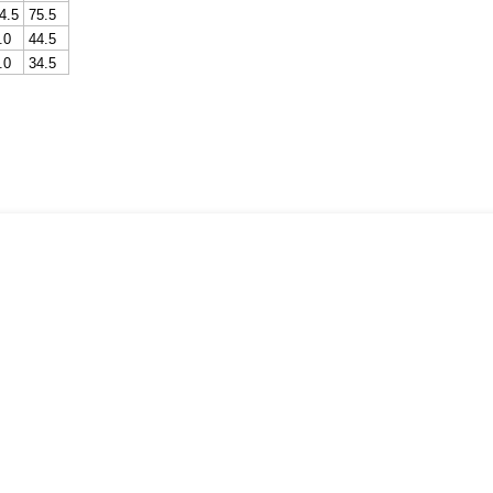
4.5
75.5
.0
44.5
.0
34.5