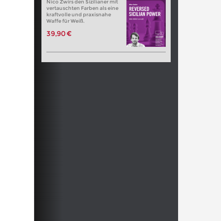
Nico Zwirs den Sizilianer mit
vertauschten Farben als eine
kraftvolle und praxisnahe
Waffe für Weiß.
39,90 €