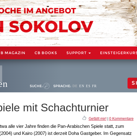
CB MAGAZIN
CB BOOKS
SUPPORT
EINSTEIGERKUR
en
S
SUCHE:
SPRACHE:
DE
EN
ES
FR
iele mit Schachturnier
Gefällt mir!
|
0 Kommentare
wa alle vier Jahre finden die Pan-Arabischen Spiele statt, zum
 (2004) und Kairo (2007) ist derzeit Doha Gastgeber. Im Gegensatz