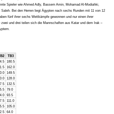
kannte Spieler wie Ahmed Adly, Bassem Amin, Mohamad Al-Modiahki,
aleh. Bei den Herren liegt Ägypten nach sechs Runden mit 11 von 12
aben fünf ihrer sechs Wettkämpfe gewonnen und nur einen ihrer
wei und drei teilen sich die Mannschaften aus Katar und dem Irak –
yptern.
TB2
TB3
4.5
180.5
1.5
162.0
0.0
149.5
0.0
128.0
7.5
132.5
5.5
79.0
4.0
93.5
7.5
111.0
5.5
105.0
2.5
64.0