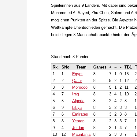
Spielerinnen aus 9 Ländern. Mit dabei sind be
Mohammed Al-Sayed, Zhu Chen, Salem und A R S
möglichen Punkten an der Spitze. Die Ägypter h
Wettkämpfe Unentschieden gemacht. Die Plätze z
beide liegen 3 Mannschaftspunkte hinter den Äg
Stand nach 8 Runden
Rk.
SNo
Team
Games
+
=
-
TB1
1
1
Egypt
8
7
1
0
15
2
2
2
Qatar
8
5
2
1
12
2
3
3
Morocco
8
5
1
2
11
2
4
7
Iraq
8
3
4
1
10
2
5
5
Algeria
8
2
4
2
8
1
6
9
Libya
8
3
2
3
8
1
7
6
Emirates
8
3
2
3
8
1
8
8
Yemen
8
2
3
3
7
1
9
4
Jordan
8
3
1
4
7
1
10
12
Mauritania
8
2
3
3
7
1