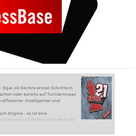
 Egal, ob Sie Ihre ersten Schritte in
achen oder bereits auf Turnierniveau
 effizienter, intelligenter und
ach-Engine – es ist eine
e Ihre ersten Schritte in die Welt des
eits auf Turnierniveau spielen: Mit
 intelligenter und individueller als je