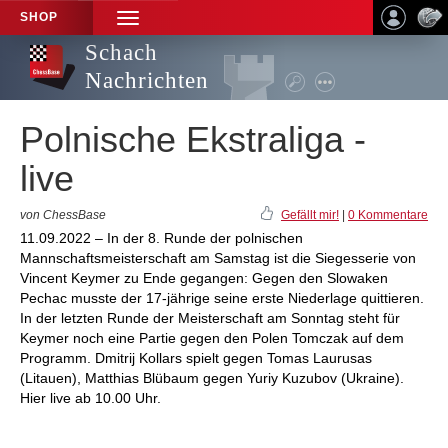
SHOP
TOGGLE
NAVIGATION
Schach
Nachrichten
Polnische Ekstraliga -
live
von ChessBase
Gefällt mir!
|
0 Kommentare
11.09.2022 – In der 8. Runde der polnischen
Mannschaftsmeisterschaft am Samstag ist die Siegesserie von
Vincent Keymer zu Ende gegangen: Gegen den Slowaken
Pechac musste der 17-jährige seine erste Niederlage quittieren.
In der letzten Runde der Meisterschaft am Sonntag steht für
Keymer noch eine Partie gegen den Polen Tomczak auf dem
Programm. Dmitrij Kollars spielt gegen Tomas Laurusas
(Litauen), Matthias Blübaum gegen Yuriy Kuzubov (Ukraine).
Hier live ab 10.00 Uhr.