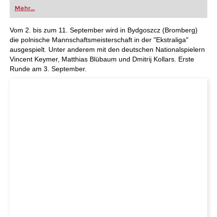
oder bereits auf Turnierniveau spielen: Mit
Mehr...
FRITZ trainieren Sie effizienter, intelligenter und
individueller als je zuvor.
Vom 2. bis zum 11. September wird in Bydgoszcz (Bromberg)
die polnische Mannschaftsmeisterschaft in der "Ekstraliga"
ausgespielt. Unter anderem mit den deutschen Nationalspielern
Vincent Keymer, Matthias Blübaum und Dmitrij Kollars. Erste
Runde am 3. September.