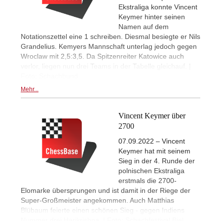
Ekstraliga konnte Vincent
Keymer hinter seinen
Namen auf dem
Notationszettel eine 1 schreiben. Diesmal besiegte er Nils
Grandelius. Kemyers Mannschaft unterlag jedoch gegen
Wroclaw mit 2,5:3,5. Da Spitzenreiter Katowice auch
verlor, liegen nun drei Teams in der Tabelle gleichauf. |
Foto: Schachbund
Mehr...
Vincent Keymer über
2700
07.09.2022 – Vincent
Keymer hat mit seinem
Sieg in der 4. Runde der
polnischen Ekstraliga
erstmals die 2700-
Elomarke übersprungen und ist damit in der Riege der
Super-Großmeister angekommen. Auch Matthias
Blübaum feierte einen schönen Sieg - gegen Indiens
Nummer drei Harikrishna. | Foto: Schachfestival Biel