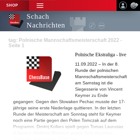
SHOP
TOGGLE
NAVIGATION
Schach
Nachrichten
tag: Polnische Mannschaftsmeisterschaft 2022 -
Seite 1
Polnische Ekstraliga - live
11.09.2022 – In der 8.
Runde der polnischen
Mannschaftsmeisterschaft
am Samstag ist die
Siegesserie von Vincent
Keymer zu Ende
gegangen: Gegen den Slowaken Pechac musste der 17-
jährige seine erste Niederlage quittieren. In der letzten
Runde der Meisterschaft am Sonntag steht für Keymer
noch eine Partie gegen den Polen Tomczak auf dem
Programm. Dmitrij Kollars spielt gegen Tomas Laurusas
(Litauen), Matthias Blübaum gegen Yuriy Kuzubov
(Ukraine). Hier live ab 10.00 Uhr.