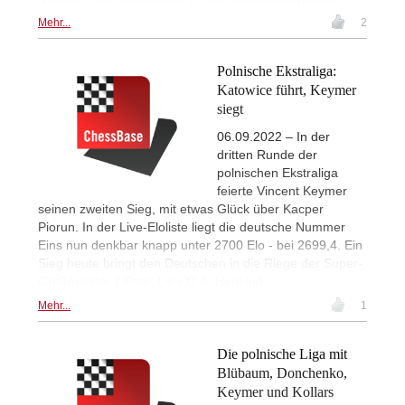
Mehr...
2
Polnische Ekstraliga:
Katowice führt, Keymer
siegt
06.09.2022 – In der
dritten Runde der
polnischen Ekstraliga
feierte Vincent Keymer
seinen zweiten Sieg, mit etwas Glück über Kacper
Piorun. In der Live-Eloliste liegt die deutsche Nummer
Eins nun denkbar knapp unter 2700 Elo - bei 2699,4. Ein
Sieg heute bringt den Deutschen in die Riege der Super-
Großmeister. | Foto: Lars O.A. Hedlund
Mehr...
1
Die polnische Liga mit
Blübaum, Donchenko,
Keymer und Kollars