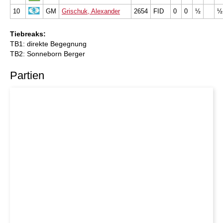
10
GM
Grischuk, Alexander
2654
FID
0
0
½
½
Tiebreaks:
TB1: direkte Begegnung
TB2: Sonneborn Berger
Partien