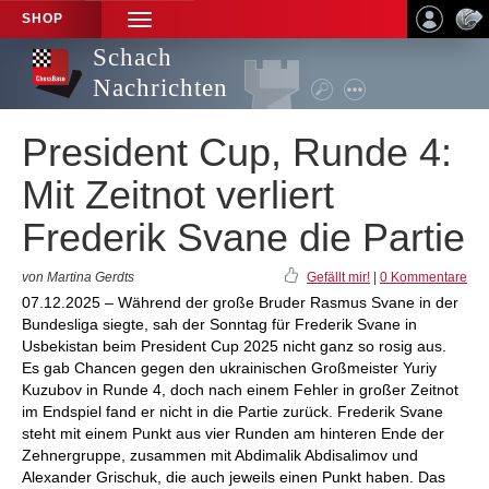
SHOP
TOGGLE
NAVIGATION
Schach
Nachrichten
President Cup, Runde 4:
Mit Zeitnot verliert
Frederik Svane die Partie
von Martina Gerdts
Gefällt mir!
|
0 Kommentare
07.12.2025 – Während der große Bruder Rasmus Svane in der
Bundesliga siegte, sah der Sonntag für Frederik Svane in
Usbekistan beim President Cup 2025 nicht ganz so rosig aus.
Es gab Chancen gegen den ukrainischen Großmeister Yuriy
Kuzubov in Runde 4, doch nach einem Fehler in großer Zeitnot
im Endspiel fand er nicht in die Partie zurück. Frederik Svane
steht mit einem Punkt aus vier Runden am hinteren Ende der
Zehnergruppe, zusammen mit Abdimalik Abdisalimov und
Alexander Grischuk, die auch jeweils einen Punkt haben. Das