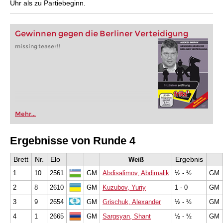
Uhr als zu Partiebeginn.
Gewinnen gegen die Berliner Verteidigung
missing teaser!!
Mehr...
Ergebnisse von Runde 4
Brett
Nr.
Elo
Ergebnis
Weiß
1
10
2561
GM
Abdisalimov, Abdimalik
½ - ½
GM
2
8
2610
GM
Kuzubov, Yuriy
1 - 0
GM
3
9
2654
GM
Grischuk, Alexander
½ - ½
GM
4
1
2665
GM
Sargsyan, Shant
½ - ½
GM