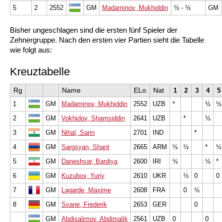
5
2
2552
GM
Madaminov, Mukhiddin
½ - ½
GM
Bisher ungeschlagen sind die ersten fünf Spieler der
Zehnergruppe. Nach den ersten vier Partien sieht die Tabelle
wie folgt aus:
Kreuztabelle
Rg
Name
ELo
Nat
1
2
3
4
5
1
GM
Madaminov, Mukhiddin
2552
UZB
*
½
½
2
GM
Vokhidov, Shamsiddin
2641
UZB
*
½
3
GM
Nihal, Sarin
2701
IND
*
4
GM
Sargsyan, Shant
2665
ARM
½
½
*
½
5
GM
Daneshvar, Bardiya
2600
IRI
½
½
*
6
GM
Kuzubov, Yuriy
2610
UKR
½
0
0
7
GM
Lagarde, Maxime
2608
FRA
0
½
8
GM
Svane, Frederik
2653
GER
0
GM
Abdisalimov, Abdimalik
2561
UZB
0
0