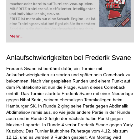
machen oder bereits auf Turnierniveau spielen:
Mit FRITZ trainieren Sie effizienter, intelligenter
und individueller als je zuvor.
FRITZ ist mehr als nur eine Schach-Engine – es ist
eine Trainingsrevolution! Egal, ob Sie Ihre ersten
Schritte in die Welt des Vereinsschachs machen
oder bereits auf Turnierniveau spielen: Mit
Mehr...
FRITZ trainieren Sie effizienter, intelligenter und
individueller als je zuvor.
Anlaufschwierigkeiten bei Frederik Svane
Frederik Svane ist berühmt dafür, ein Turnier mit
Anlaufschwierigkeiten zu starten und später sein Comeback zu
bekommen. Nach vier gespielten Runden und einem Punkt auf
dem Punktekonto ist nun die Frage, wann dieses Comeback
eintritt. Das Turnier startete Frederik Svane mit einer Niederlage
gegen Nihal Sarin, seinem ehemaligen Teamkollegen beim
Hamburger SK. In Runde 2 ging seine Partie gegen Abdimalik
Abdimalisov remis aus, so wie jede andere Partie in der Runde
auch und in Runde 3 folgte der nächste halbe Punkt gegen
Maxime Lagarde. In Runde 4 verlor Frederik Svane gegen Yuriy
Kuzubov. Das Turnier läuft ohne Ruhetage vom 4.12. bis zum
12.12. und es werden 9 Runden gespielt. Am Montag wird