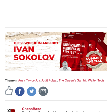
Themen:
Anya Taylor-Joy
,
Judit Polgar
,
The Queen's Gambit
,
Walter Tevis
ChessBase