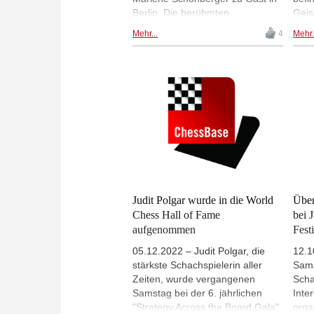
Berlin. Die berühmten
Geis
Schwestern gaben im
Hama
Mehr...
4
Mehr.
Reichstagsgebäude eine
Marl
Simultanvorstellung im Rahmen
Judi
einer Solidaritätsveranstaltung für
Soli
die von der Terrororganisation
Deut
HAMAS verschleppten 130
Scha
israelischen Geiseln. | Foto:
als 
v.r.n.l.: Lior Aizenberg, Sofia
teil
Polgár, Judit Polgár, Paul Meyer-
Dunker | Fotos: Frank Hoppe,
Berliner Schachverband
Judit Polgar wurde in die World
Über
Chess Hall of Fame
bei 
aufgenommen
Fest
05.12.2022 – Judit Polgar, die
12.1
stärkste Schachspielerin aller
Sams
Zeiten, wurde vergangenen
Scha
Samstag bei der 6. jährlichen
Inte
"Strategy Across the Board Gala",
orga