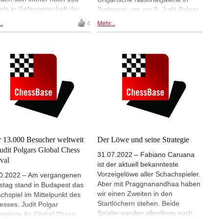
eln in Gefangenschaft der
Budapest, um am 9. Judit Polgar
s. Auf Einladung von MdB
Global Chess Festival
..
4
Mehr...
ene Schönberger geben
teilzunehmen. In diesem Jahr
t und Zsofia Polgar ein
wurde das Festival auf zwei Tage
daritäts-Simultan im
ausgedehnt, und am 15. Oktober
schen Reichstag. Alle
nahmen 220.000 Menschen aus
chfreunde sind eingeladen
der ganzen Welt an den Online-
Zuschauer oder Spieler
Programmen teil. | Fotos: Global
zunehmen.
Chess Festival
 13.000 Besucher weltweit
Der Löwe und seine Strategie
Judit Polgars Global Chess
31.07.2022 – Fabiano Caruana
ival
ist der aktuell bekannteste
Vorzeigelöwe aller Schachspieler.
0.2022 – Am vergangenen
Aber mit Praggna­nandhaa haben
tag stand in Budapest das
wir einen Zweiten in den
chspiel im Mittelpunkt des
Startlöchern stehen. Beide
resses. Judit Polgar
Spieler werden allerdings noch
nisierte ihr Global Chess