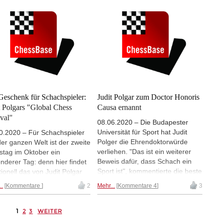
Julius Baer Challengers
orf: 7.Sf3/8.Lg5" etc.), sowie
s Tour wird mit einigen der
ningskolumnen zu Taktik,
besten Talente aufwarten, mit
tegie und Endspiel. Das alles
m gesunden Gleichgewicht
entieren wir Ihnen im neuen
männlichen und weiblichen
-Layout!
nehmern.
Geschenk für Schachspieler:
Judit Polgar zum Doctor Honoris
t Polgars "Global Chess
Causa ernannt
ival"
08.06.2020 – Die Budapester
Universität für Sport hat Judit
0.2020 – Für Schachspieler
Polger die Ehrendoktorwürde
der ganzen Welt ist der zweite
verliehen. "Das ist ein weiterer
tag im Oktober ein
Beweis dafür, dass Schach ein
nderer Tag: denn hier findet
Sport ist", kommentierte die beste
itionell das von Judit Polgar
Schachspielerin der Geschichte
ierte und organisierte "Global
..
Kommentare
2
Mehr...
Kommentare 4
3
die Auszeichnung.
s Festival" statt. Dieses Jahr
t der zweite Samstag im
1
ber auf den 10.10.2020, und
2
3
WEITER