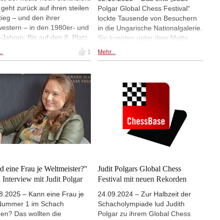
 geht zurück auf ihren steilen
Polgar Global Chess Festival“
tieg – und den ihrer
lockte Tausende von Besuchern
estern – in den 1980er- und
in die Ungarische Nationalgalerie.
-Jahren. Bis auf den 8. Platz
Sie konnten unter dem Motto
Weltrangliste – wohlgemerkt
„Spielen, inspirieren, erleben”
..
1
Mehr...
offenen Rangliste, nicht der
einen Tag voller Kreativität,
Frauen – kletterte sie und
Gemeinschaft und Wettbewerb
ug sogar Garry Kasparov.
verbringen. Zu den Höhepunkten
fellos bietet diese Karriere
zählten die Premiere von
g Stoff für eine TV-Serie. Die
RubikChess, ein Live-Match
er von Netflix dachten
zwischen Mensch und Roboter,
uso und so steht im Februar
sowie Judit Polgars weltweites
en of Chess“ im
Community Simul. Mit
amingportal. Nicht nur
Veranstaltungen, die von
chfans dürften da neugierig
Konzerten und
n. | Bildmaterial: Netflix
Kunstperformances bis hin zu
Jugendturnieren und Workshops
d eine Frau je Weltmeister?"
Judit Polgars Global Chess
reichten, präsentierte das Festival
n Interview mit Judit Polgar
Festival mit neuen Rekorden
erneut Schach als kulturelle
8.2025 – Kann eine Frau je
24.09.2024 – Zur Halbzeit der
Brücke zwischen Generationen
Nummer 1 im Schach
Schacholympiade lud Judith
und Nationen.
en? Das wollten die
Polgar zu ihrem Global Chess