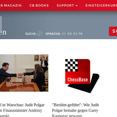
CB MAGAZIN
CB BOOKS
SUPPORT
EINSTEIGERKUR
en
S
SUCHE:
SPRACHE:
DE
EN
ES
FR
l in Warschau: Judit Polgar
"Berührt-geführt": Wie Judit
n Finanzminister Andrzej
Polgar beinahe gegen Garry
anski
Kasparov gewann