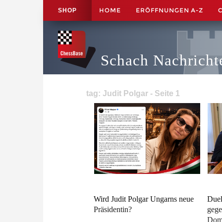
HOME
ERÖFFNUNGEN A-Z
SHOP
Schach Nachricht
tag: Judit Polgar - Seite 1
Wird Judit Polgar Ungarns neue
Duel
Präsidentin?
gege
Dom