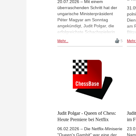
20.07.2026 – Mit einem
überraschenden Schritt hat der
31.0
ungarische Ministerpräsident
poln
Péter Magyar am Sonntag
Dien
angekündigt, Judit Polgar, die
am R
erfolgreichste Schachspielerin
Blit
aller Zeiten, als
ein 
Mehr...
5
Mehr.
Interimspräsidentin
stat
vorzuschlagen. Zuvor hatte
Wirt
Staatspräsident Tamás Sulyok
Doma
einen Verfassungszusatz
Judi
unterzeichnet, der seine Amtszeit
Scha
als Staatsoberhaupt beendet. |
gema
Foto: Judit Polgars Facebook-
Ansc
Seite
spie
Sie 
über
der 
Ches
Judit Polgar - Queen of Chess:
Judi
Heute Premiere bei Netflix
im F
06.02.2026 – Die Netflix-Miniserie
23.0
"Queen's Gambit" war eine der
Name