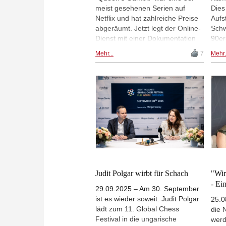
meist gesehenen Serien auf
Dies
Netflix und hat zahlreiche Preise
Aufs
abgeräumt. Jetzt legt der Online-
Schw
Dienst mit einer Dokumentation
90er
über ein Schachthema nach.
der 
Mehr...
7
Mehr.
Judit Polgar war in der wirklichen
der 
Welt das, was die fiktive Beth
der 
Harmon in der Serie darstellte -
schl
eine Königin des Schachs. Heute
Zwei
ist bei Netflix Premiere der
genu
Dokumentation. | Fotos:
Plan
Screenshots Netflix
gena
„Que
Stre
Scha
werde
Judit Polgar wirbt für Schach
"Wir
- Ei
29.09.2025 – Am 30. September
ist es wieder soweit: Judit Polgar
25.0
lädt zum 11. Global Chess
die 
Festival in die ungarische
werd