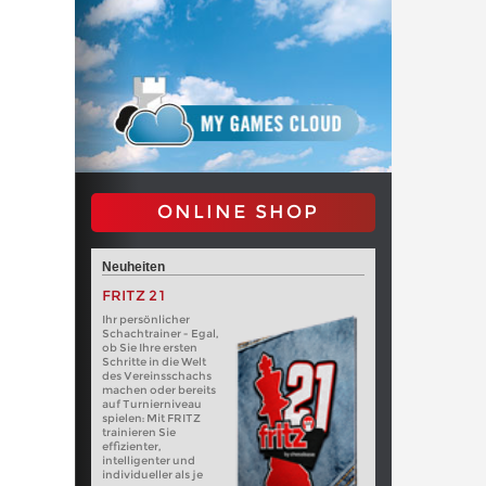
ONLINE SHOP
Neuheiten
FRITZ 21
Ihr persönlicher
Schachtrainer - Egal,
ob Sie Ihre ersten
Schritte in die Welt
des Vereinsschachs
machen oder bereits
auf Turnierniveau
spielen: Mit FRITZ
trainieren Sie
effizienter,
intelligenter und
individueller als je