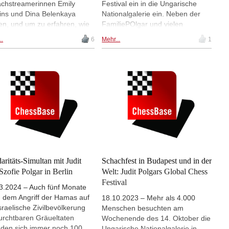
chstreamerinnen Emily
Festival ein in die Ungarische
ins und Dina Belenkaya
Nationalgalerie ein. Neben der
en, und um zu erfahren, wie
FamiliePOlgar und vielen
gehen könnte, haben sie die
anderen bekannten
..
6
Mehr...
1
 gefragt, die so nahe am
Persönlichkeiten des Schachs
meistertitel war wie keine
konnte man Ernő Rubik treffen.
re: Judit Polgar. Sie hat es
Der Erfinder des berühmten
bislang einzige Frau unter die
Würfels war Schirmherr des
Ten der Welt geschafft und
Festivals.
von 1989 bis zu ihrem
zug vom Turnierschach
 die unangefochtene
er 1 im Frauenschach. Im
rview mit Higgins und
nkaya spricht sie unter
rem über ihre Karriere,
daritäts-Simultan mit Judit
Schachfest in Budapest und in der
riminierung im Schach,
Szofie Polgar in Berlin
Welt: Judit Polgars Global Chess
ning, Geschwisterrivalität und
Festival
3.2024 – Auch fünf Monate
Rolle als Mutter. | Foto:
 dem Angriff der Hamas auf
enshot aus dem Video
18.10.2023 – Mehr als 4.000
israelische Zivilbevölkerung
Menschen besuchten am
furchtbaren Gräueltaten
Wochenende des 14. Oktober die
nden sich immer noch 100
Ungarische Nationalgalerie in