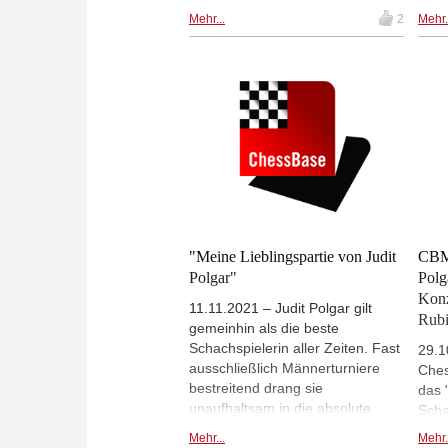
vom Saint Louis Chess Club und
Fest
Mehr...
2
Mehr.
der World Chess Hall of Fame
besu
(WCHOF) ausgerichtet, in die
der 
World Chess Hall of Fame
nahm
aufgenommen. | Foto: Bill Hook /
Jana Maskova (CSR) vs. Judit
Polgar (Ungarn) bei der
Schacholympiade 1988 in
Thessaloniki, Griechenland
"Meine Lieblingspartie von Judit
CBM 
Polgar"
Polg
Konz
11.11.2021 – Judit Polgar gilt
Rubi
gemeinhin als die beste
Schachspielerin aller Zeiten. Fast
29.1
ausschließlich Männerturniere
Ches
bestreitend drang sie
das 
unaufhaltsam in die absolute
Scha
Weltspitze vor. 2004 erklomm sie
Polg
Mehr...
Mehr.