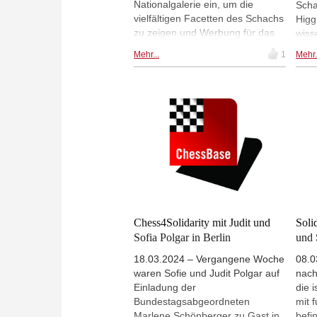
Nationalgalerie ein, um die
Scha
vielfältigen Facetten des Schachs
Higg
zu zeigen und Werbung für das
wiss
Spiel zu machen. Ein Highlight
das 
Mehr...
1
Mehr.
des diesjährigen Festivals ist
Frau
RubikChess, das Schach und den
Welt
berühmten Würfel
ande
zusammenbringt. Außerdem
als 
bietet das Festival wie jedes Jahr
Top 
Turniere,
war 
Simultanveranstaltungen und
Rück
zahlreiche andere
2014
Schachveranstaltungen.
Numm
Inte
Bele
ande
Chess4Solidarity mit Judit und
Soli
Disk
Sofia Polgar in Berlin
und 
Trai
18.03.2024 – Vergangene Woche
08.0
ihre 
waren Sofie und Judit Polgar auf
nach
Scre
Einladung der
die 
Bundestagsabgeordneten
mit 
Marlene Schönberger zu Gast in
befi