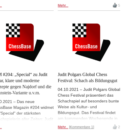
von zwei prominenteren Löwen in
ival. 3000 Schachfreunde
..
Mehr...
5
den Schatten gestellt: Judit
chten die Veranstaltungen in
Polgar und Mikhail Botvinnik. Die
Nationalgalerie. Über 10.000
beste Schachspielerin der Welt
en über das Internet teil.
und der Weltmeister haben
Schachgeschichte geschrieben.
Doch selbst Polgar und Botvinnik
kommen nicht gegen einen der
berühmtesten Löwen der Welt an
Prominenz ran, der auch mal
gerne zum Schachspiel griff -
Napoleon Bonaparte. | Foto:
Pixabay
#204: „Special“ zu Judit
Judit Polgars Global Chess
ar, klare und moderne
Festival: Schach als Bildungsgut
epte gegen Najdorf und die
04.10.2021 – Judit Polgars Global
nstein-Variante u.v.m.
Chess Festival präsentiert das
Schachspiel auf besonders bunte
0.2021 – Das neue
Weise als Kultur- und
sBase Magazin #204 widmet
Bildungsgut. Das Festival findet
"Special" der stärksten
am kommenden Wochenende in
chspielerin aller Zeiten: Judit
der Ungarischen Nationalgalerie,
ar! Die CBM-Autoren
..
Mehr...
Kommentare 1
2