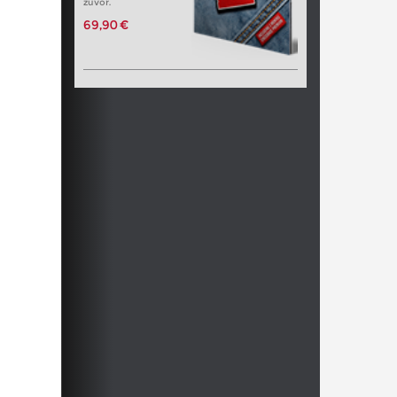
zuvor.
69,90 €