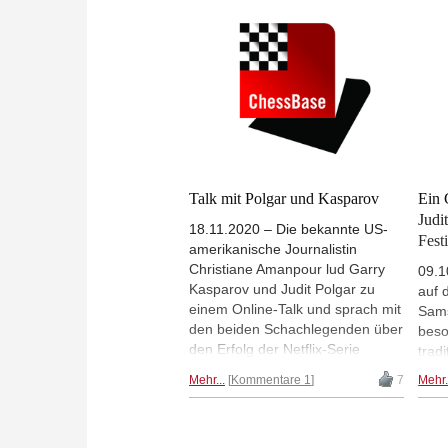
beim Global Chess Festival 2021
Die 
Najd
dabei sein, das von Judit Polgar,
Ches
Trai
der besten Schachspielerin aller
welt
Stra
Zeiten, in einer hybriden On- und
eine
präs
Offline-Form realisiert wird.
von 
CBM
Teil
Talk mit Polgar und Kasparov
Ein 
Judi
18.11.2020 – Die bekannte US-
Fest
amerikanische Journalistin
Christiane Amanpour lud Garry
09.1
Kasparov und Judit Polgar zu
auf 
einem Online-Talk und sprach mit
Sams
den beiden Schachlegenden über
beso
den Erfolg der Netflix-Serie
trad
"Queen's Gambit" und ihre
initi
Mehr...
Kommentare 1
7
Mehr.
persönlichen Begegnungen am
Ches
Brett.
fäll
Okto