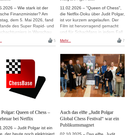
5.2026 – Wie stark ist der
11.02.2026 – "Queen of Chess",
ische Finanzminister? Am
die Netflix-Doku über Judit Polgar,
stag, dem 5. Mai 2026, fand
ist vor kurzem angelaufen. Der
ande des Super Rapid- und
Film ist hervorragend gemacht
zschachturniers in Warschau
und für Schachfans in jedem Fall
ganz besonderes Ereignis
sehenswert. Unter anderem
..
5
Mehr...
7
t. Der polnische Finanz- und
erinnert der Film an einen
schaftsminister Andrzej
berühmten Zwischenfall, der sich
nski traf die Schachlegende
in Linares 1994 ereignet hat, in
t Polgar. Sie erörterten, wie
der ersten Partie, die Polgar und
ch für alle zugänglich
Kasparov je gegeneinander
cht werden kann. Im
gespielt haben. | Foto:
Judit
hluss an das Gespräch
Polgar Chess Foundation
lten sie eine Partie. Sehen
sich die Begegnung an und
zeugen Sie sich selbst von
Stärke des Ministers! | Foto:
sBase India
t Polgar: Queen of Chess –
Auch das elfte „Judit Polgar
ebruar bei Netflix
Global Chess Festival“ war ein
Publikumsmagnet
1.2026 – Judit Polgar ist ein
, der heute noch elektrisiert.
02.10.2025 – Das elfte „Judit