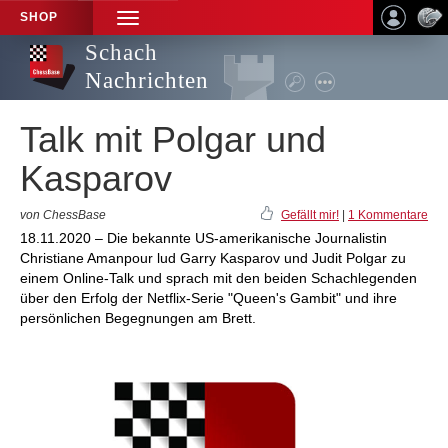
SHOP
TOGGLE
NAVIGATION
Schach
Nachrichten
Talk mit Polgar und
Kasparov
von ChessBase
Gefällt mir!
|
1 Kommentare
18.11.2020 – Die bekannte US-amerikanische Journalistin
Christiane Amanpour lud Garry Kasparov und Judit Polgar zu
einem Online-Talk und sprach mit den beiden Schachlegenden
über den Erfolg der Netflix-Serie "Queen's Gambit" und ihre
persönlichen Begegnungen am Brett.