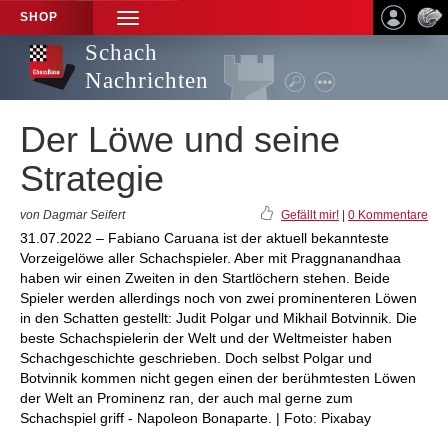
SHOP
TOGGLE
NAVIGATION
Schach
Nachrichten
Der Löwe und seine
Strategie
von Dagmar Seifert
Gefällt mir!
|
0 Kommentare
31.07.2022 – Fabiano Caruana ist der aktuell bekannteste
Vorzeigelöwe aller Schachspieler. Aber mit Praggna­nandhaa
haben wir einen Zweiten in den Startlöchern stehen. Beide
Spieler werden allerdings noch von zwei prominenteren Löwen
in den Schatten gestellt: Judit Polgar und Mikhail Botvinnik. Die
beste Schachspielerin der Welt und der Weltmeister haben
Schachgeschichte geschrieben. Doch selbst Polgar und
Botvinnik kommen nicht gegen einen der berühmtesten Löwen
der Welt an Prominenz ran, der auch mal gerne zum
Schachspiel griff - Napoleon Bonaparte. | Foto: Pixabay