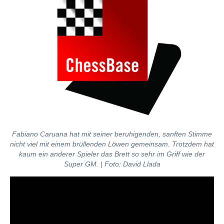
Fabiano Caruana hat mit seiner beruhigenden, sanften Stimme
nicht viel mit einem brüllenden Löwen gemeinsam. Trotzdem hat
kaum ein anderer Spieler das Brett so sehr im Griff wie der
Super GM. | Foto: David Llada