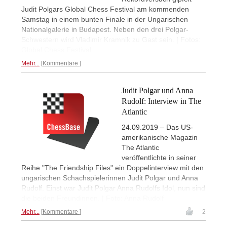
Judit Polgars Global Chess Festival am kommenden
Samstag in einem bunten Finale in der Ungarischen
Nationalgalerie in Budapest. Neben den drei Polgar-
Schwestern wird Vladimir Kramnik zu Gast sein. | Fotos:
Global Chess Festival
Mehr...
Kommentare
Judit Polgar und Anna
Rudolf: Interview in The
Atlantic
24.09.2019 – Das US-
amerikanische Magazin
The Atlantic
veröffentlichte in seiner
Reihe "The Friendship Files" ein Doppelinterview mit den
ungarischen Schachspielerinnen Judit Polgar und Anna
Rudolf. Einst war Judit Polgar Anna Rudolfs Idol, nun sind
die beiden Freundinnen. | Foto: Anna Rudolf
Mehr...
Kommentare
2