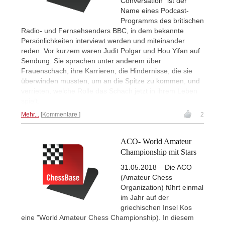
Conversation" ist der
Name eines Podcast-
Programms des britischen
Radio- und Fernsehsenders BBC, in dem bekannte
Persönlichkeiten interviewt werden und miteinander
reden. Vor kurzem waren Judit Polgar und Hou Yifan auf
Sendung. Sie sprachen unter anderem über
Frauenschach, ihre Karrieren, die Hindernisse, die sie
überwinden mussten, um an die Spitze zu kommen, und
verrieten, welche Rolle das Schach jetzt in ihrem Leben
spielt.
Mehr...
Kommentare
2
ACO- World Amateur
Championship mit Stars
31.05.2018 – Die ACO
(Amateur Chess
Organization) führt einmal
im Jahr auf der
griechischen Insel Kos
eine "World Amateur Chess Championship). In diesem