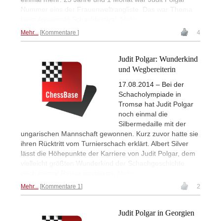
Nummer eins der Frauenweltrangliste. Das war Thema
beim Aquaprofit Schachfestival.
Mehr...
Mehr...
Kommentare
4
Judit Polgar: Wunderkind
und Wegbereiterin
17.08.2014 – Bei der
Schacholympiade in
Tromsø hat Judit Polgar
noch einmal die
Silbermedaille mit der
ungarischen Mannschaft gewonnen. Kurz zuvor hatte sie
ihren Rücktritt vom Turnierschach erklärt. Albert Silver
lässt die Höhepunkte der Karriere von Judit Polgar, dem
vielleicht größten Wunderkind der Schachgeschichte,
noch einmal Revue passieren.
Mehr...
Mehr...
Kommentare 1
2
Judit Polgar in Georgien