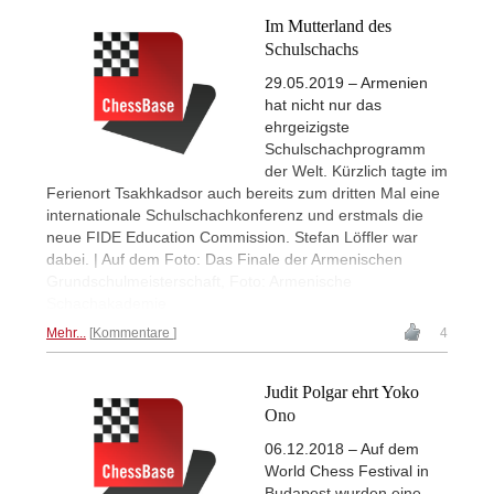
Im Mutterland des
Schulschachs
29.05.2019 – Armenien
hat nicht nur das
ehrgeizigste
Schulschachprogramm
der Welt. Kürzlich tagte im
Ferienort Tsakhkadsor auch bereits zum dritten Mal eine
internationale Schulschachkonferenz und erstmals die
neue FIDE Education Commission. Stefan Löffler war
dabei. | Auf dem Foto: Das Finale der Armenischen
Grundschulmeisterschaft, Foto: Armenische
Schachakademie
Mehr...
Kommentare
4
Judit Polgar ehrt Yoko
Ono
06.12.2018 – Auf dem
World Chess Festival in
Budapest wurden eine