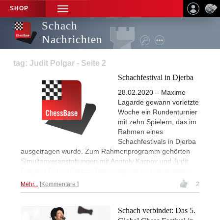
SHOP
TOGGLE
NAVIGATION
Schach
Nachrichten
tag: Judit Polgar - Seite 2
Schachfestival in Djerba
28.02.2020 – Maxime
Lagarde gewann vorletzte
Woche ein Rundenturnier
mit zehn Spielern, das im
Rahmen eines
Schachfestivals in Djerba
ausgetragen wurde. Zum Rahmenprogramm gehörten
Simultanveranstaltungen mit Anatoly Karpov und Judit
Polgar. | Fotos: Patricia Claros Aguilar und Veranstalter
Mehr...
Kommentare
2
Schach verbindet: Das 5.