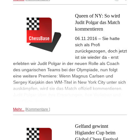
Queen of NY: So wird
Judit Polgar das Match
kommentieren
06.11.2016 – Sie hatte
sich als Profi
zurückgezogen, doch jetzt
ist sie wieder da - erst
erlebten wir Judit Polgar in der neuen Rolle als Coach
des ungarischen Teams bei der Olympiade, nun folgt
eine weitere Premiere: Wenn Magnus Carlsen und
Sergey Karjakin den WM-Titel in New York City unter sich
auskämpfen, wird sie das Match offiziell kommentieren.
Judit Polgar über ihre Erwartungen, ihre Vorlieben und
ihre Pläne.
Mehr...
Mehr...
Kommentare
Gelfand gewinnt
Higlander Cup beim
Global Chess Festival