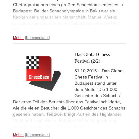
Cheforganisatorin eines großen Schachfamilienfestes in
Budapest. Bei der Schacholympaide in Baku war sie
Kapitän der ungarischen Mansnchaft. Manuel Weeks
sprach mit der berühmtesten Schachspielerin der Welt.
Mehr...
Mehr...
Kommentare
Das Global Chess
Festival (2/2)
31.10.2015 – Das Global
Chess Festival in
Budapest stand unter
dem Motto "Die 1.000
Gesichter des Schachs".
Der erste Teil des Berichts über das Festival schilderte,
wie die vielen Besucher die 1.000 Gesichter des Schachs
gesehen haben. Teil zwei bringt Partien des Highlander
Cups und zeigt, wie in Budapest Schachbegeisterung
geweckt wurde.
Bilder, Partien, Analysen.
Mehr...
Kommentare