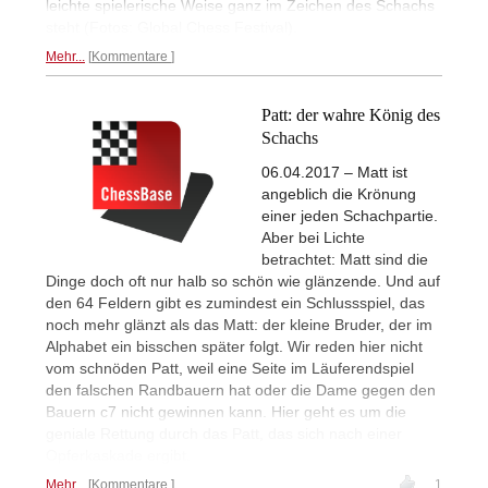
leichte spielerische Weise ganz im Zeichen des Schachs
steht (Fotos: Global Chess Festival).
Mehr...
Kommentare
Patt: der wahre König des
Schachs
06.04.2017 – Matt ist
angeblich die Krönung
einer jeden Schachpartie.
Aber bei Lichte
betrachtet: Matt sind die
Dinge doch oft nur halb so schön wie glänzende. Und auf
den 64 Feldern gibt es zumindest ein Schlussspiel, das
noch mehr glänzt als das Matt: der kleine Bruder, der im
Alphabet ein bisschen später folgt. Wir reden hier nicht
vom schnöden Patt, weil eine Seite im Läuferendspiel
den falschen Randbauern hat oder die Dame gegen den
Bauern c7 nicht gewinnen kann. Hier geht es um die
geniale Rettung durch das Patt, das sich nach einer
Opferkaskade ergibt.
Mehr...
Kommentare
1