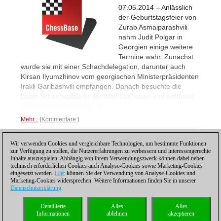
07.05.2014 – Anlässlich
der Geburtstagsfeier von
Zurab Asmaiparashvili
nahm Judit Polgar in
Georgien einige weitere
Termine wahr. Zunächst
wurde sie mit einer Schachdelegation, darunter auch
Kirsan Ilyumzhinov vom georgischen Ministerpräsidenten
Irakli Garibashvili empfangen. Danach besuchte die
beste Schachspielerin der Welt Kachetien und eröffnete
dort eine Schachschule.
Mehr...
Mehr...
Kommentare
Wir verwenden Cookies und vergleichbare Technologien, um bestimmte Funktionen
2
ZURÜCK
1
3
WEITER
zur Verfügung zu stellen, die Nutzererfahrungen zu verbessern und interessengerechte
Inhalte auszuspielen. Abhängig von ihrem Verwendungszweck können dabei neben
technisch erforderlichen Cookies auch Analyse-Cookies sowie Marketing-Cookies
eingesetzt werden.
Hier
können Sie der Verwendung von Analyse-Cookies und
Marketing-Cookies widersprechen. Weitere Informationen finden Sie in unserer
Datenschutzerklärung
.
Datenschutzhinweis
|
Impressum
|
Kontakt
|
Cookies Management
|
Lizenzen
|
Detaillierte
Alles
Alles
Compliance Hotline
|
Home
Informationen
ablehnen
akzeptieren
© 2017 ChessBase GmbH | Osterbekstraße 90a | 22083 Hamburg | Deutschland