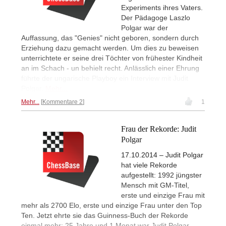
Experiments ihres Vaters.
Der Pädagoge Laszlo
Polgar war der
Auffassung, das "Genies" nicht geboren, sondern durch
Erziehung dazu gemacht werden. Um dies zu beweisen
unterrichtete er seine drei Töchter von frühester Kindheit
an im Schach - un behielt recht. Anlässlich einer Ehrung
führte der ungarische Playboy ein Interview mit Judit
Polgar.
Mehr...
Mehr...
Kommentare 2
1
Frau der Rekorde: Judit
Polgar
17.10.2014 – Judit Polgar
hat viele Rekorde
aufgestellt: 1992 jüngster
Mensch mit GM-Titel,
erste und einzige Frau mit
mehr als 2700 Elo, erste und einzige Frau unter den Top
Ten. Jetzt ehrte sie das Guinness-Buch der Rekorde
einmal mehr: 25 Jahre und 1 Monat war Judit Polgar