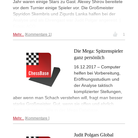
Jahr waren einige Stars zu Gast. Alexey Shirov bereitete
vor dem Turnier einige Spieler vor. Die Großmeister
Spyridon Skembris und Zigurds Lanka halfen bei der
Analyse und als Ehrengast war Judit Polgar angereist. |
Fotos: ACO
Mehr...
Kommentare 1
1
Die Mega: Spitzenspieler
ganz persönlich
16.12.2017 – Computer
helfen bei Vorbereitung,
Eröffnungsstudium und
der Analyse taktisch
komplizierter Stellungen,
aber wenn man Schach verstehen will, fragt man besser
starke Großmeister. Gut, wenn sie offen und ehrlich
Auskunft geben. Wie in der Mega Database.
Mehr...
Kommentare
Judit Polgars Global