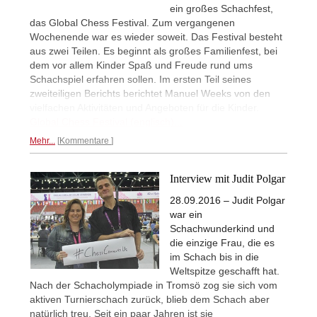
ein großes Schachfest,
das Global Chess Festival. Zum vergangenen
Wochenende war es wieder soweit. Das Festival besteht
aus zwei Teilen. Es beginnt als großes Familienfest, bei
dem vor allem Kinder Spaß und Freude rund ums
Schachspiel erfahren sollen. Im ersten Teil seines
zweiteiligen Berichts berichtet Manuel Weeks von den
vielfachen Aktivitäten und Angeboten für die Kinder.
Global Chess Festival (englisch)...
Mehr...
Kommentare
Interview mit Judit Polgar
28.09.2016 – Judit Polgar
war ein
Schachwunderkind und
die einzige Frau, die es
im Schach bis in die
Weltspitze geschafft hat.
Nach der Schacholympiade in Tromsö zog sie sich vom
aktiven Turnierschach zurück, blieb dem Schach aber
natürlich treu. Seit ein paar Jahren ist sie