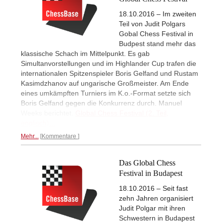
18.10.2016 – Im zweiten
Teil von Judit Polgars
Gobal Chess Festival in
Budpest stand mehr das
klassische Schach im Mittelpunkt. Es gab
Simultanvorstellungen und im Highlander Cup trafen die
internationalen Spitzenspieler Boris Gelfand und Rustam
Kasimdzhanov auf ungarische Großmeister. Am Ende
eines umkämpften Turniers im K.o.-Format setzte sich
Boris Gelfand gegen die Konkurrenz durch. Manuel
Weeks berichtet.
Global Chess Festival (2. Teil,
englisch)...
Mehr...
Kommentare
Das Global Chess
Festival in Budapest
18.10.2016 – Seit fast
zehn Jahren organisiert
Judit Polgar mit ihren
Schwestern in Budapest