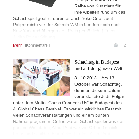
Reihe von Künstlern für
ihre Arbeiten rund um das
Schachspiel geehrt, darunter auch Yoko Ono. Judit
Polgar reiste vor der Schach-WM in London noch nach
New York und übergab den Preis persönlich. | Fotos:
Judith Polgar Stiftung
Mehr...
Kommentare
2
Schachtag in Budapest
und auf der ganzen Welt
31.10.2018 – Am 13.
Oktober war Schachtag,
denn an diesem Datum
veranstaltete Judit Polgar
unter dem Motto "Chess Connects Us" in Budapest das
4. Global Chess Festival. Es war ein wirkliches Fest mit
vielen Schachveranstaltungen und einem bunten
Rahmenprogramm. Online waren Schachspieler aus der
ganzen Welt dabei, Alina l'Ami war vor Ort und schickt
Fotos und schildert Eindrücke. | Fotos: Alina l'Ami