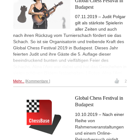
Global Chess Festival in
Budapest
07.11.2019 – Judit Polgar
gilt als stärkste Spielerin
aller Zeiten und auch
nach ihren Rückzug vom Turnierschach fördert sie das
Schach. So ist sie Organisatorin und treibende Kraft des
Global Chess Festival 2019 in Budapest. Dieses Jahr
feierten Judit und ihre Gäste die 5. Auflage dieser
beeindruckend bunten und vielfältigen Feier des
Schachs. Alina l'Ami war dabei und hat das Geschehen in
vielen schönen Bildern festgehalten. | Fotos: Alina l'Ami
Mehr...
Kommentare
2
Global Chess Festival in
Budapest
10.10.2019 – Nach einer
Reihe von
Rahmenveranstaltungen
und einem Online-
Rekordversuch gipfelt