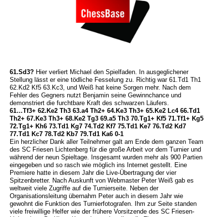
61.Sd3?
Hier verliert Michael den Spielfaden. In ausgeglichener
Stellung lässt er eine tödliche Fesselung zu. Richtig war 61.Td1 Th1
62.Kd2 Kf5 63.Kc3, und Weiß hat keine Sorgen mehr. Nach dem
Fehler des Gegners nutzt Benjamin seine Gewinnchance und
demonstriert die furchtbare Kraft des schwarzen Läufers.
61…Tf3+ 62.Ke2 Th3 63.a4 Th2+ 64.Ke3 Th3+ 65.Ke2 Lc4 66.Td1
Th2+ 67.Ke3 Th3+ 68.Ke2 Tg3 69.a5 Th3 70.Tg1+ Kf5 71.Tf1+ Kg5
72.Tg1+ Kh6 73.Td1 Kg7 74.Td2 Kf7 75.Td1 Ke7 76.Td2 Kd7
77.Td1 Kc7 78.Td2 Kb7 79.Td1 Ka6 0-1
Ein herzlicher Dank aller Teilnehmer galt am Ende dem ganzen Team
des SC Friesen Lichtenberg für die große Arbeit vor dem Turnier und
während der neun Spieltage. Insgesamt wurden mehr als 900 Partien
eingegeben und so rasch wie möglich ins Internet gestellt. Eine
Premiere hatte in diesem Jahr die Live-Übertragung der vier
Spitzenbretter. Nach Auskunft von Webmaster Peter Weiß gab es
weltweit viele Zugriffe auf die Turnierseite. Neben der
Organisationsleitung übernahm Peter auch in diesem Jahr wie
gewohnt die Funktion des Turnierfotografen. Ihm zur Seite standen
viele freiwillige Helfer wie der frühere Vorsitzende des SC Friesen-