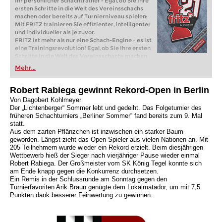
Ihr persönlicher Schachtrainer - Egal, ob Sie Ihre
ersten Schritte in die Welt des Vereinsschachs
machen oder bereits auf Turnierniveau spielen:
Mit FRITZ trainieren Sie effizienter, intelligenter
und individueller als je zuvor.
FRITZ ist mehr als nur eine Schach-Engine – es ist
eine Trainingsrevolution! Egal, ob Sie Ihre ersten
Schritte in die Welt des Vereinsschachs machen
oder bereits auf Turnierniveau spielen: Mit
Mehr...
FRITZ trainieren Sie effizienter, intelligenter und
individueller als je zuvor.
Robert Rabiega gewinnt Rekord-Open in Berlin
Von Dagobert Kohlmeyer
Der „Lichtenberger“ Sommer lebt und gedeiht. Das Folgeturnier des
früheren Schachturniers „Berliner Sommer“ fand bereits zum 9. Mal
statt.
Aus dem zarten Pflänzchen ist inzwischen ein starker Baum
geworden. Längst zieht das Open Spieler aus vielen Nationen an. Mit
205 Teilnehmern wurde wieder ein Rekord erzielt. Beim diesjährigen
Wettbewerb hieß der Sieger nach vierjähriger Pause wieder einmal
Robert Rabiega. Der Großmeister vom SK König Tegel konnte sich
am Ende knapp gegen die Konkurrenz durchsetzen.
Ein Remis in der Schlussrunde am Sonntag gegen den
Turnierfavoriten Arik Braun genügte dem Lokalmatador, um mit 7,5
Punkten dank besserer Feinwertung zu gewinnen.