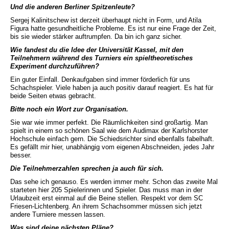
Und die anderen Berliner Spitzenleute?
Sergej Kalinitschew ist derzeit überhaupt nicht in Form, und Atila
Figura hatte gesundheitliche Probleme. Es ist nur eine Frage der Zeit,
bis sie wieder stärker auftrumpfen. Da bin ich ganz sicher.
Wie fandest du die Idee der Universität Kassel, mit den
Teilnehmern während des Turniers ein spieltheoretisches
Experiment durchzuführen?
Ein guter Einfall. Denkaufgaben sind immer förderlich für uns
Schachspieler. Viele haben ja auch positiv darauf reagiert. Es hat für
beide Seiten etwas gebracht.
Bitte noch ein Wort zur Organisation.
Sie war wie immer perfekt. Die Räumlichkeiten sind großartig. Man
spielt in einem so schönen Saal wie dem Audimax der Karlshorster
Hochschule einfach gern. Die Schiedsrichter sind ebenfalls fabelhaft.
Es gefällt mir hier, unabhängig vom eigenen Abschneiden, jedes Jahr
besser.
Die Teilnehmerzahlen sprechen ja auch für sich.
Das sehe ich genauso. Es werden immer mehr. Schon das zweite Mal
starteten hier 205 Spielerinnen und Spieler. Das muss man in der
Urlaubzeit erst einmal auf die Beine stellen. Respekt vor dem SC
Friesen-Lichtenberg. An ihrem Schachsommer müssen sich jetzt
andere Turniere messen lassen.
Was sind deine nächsten Pläne?