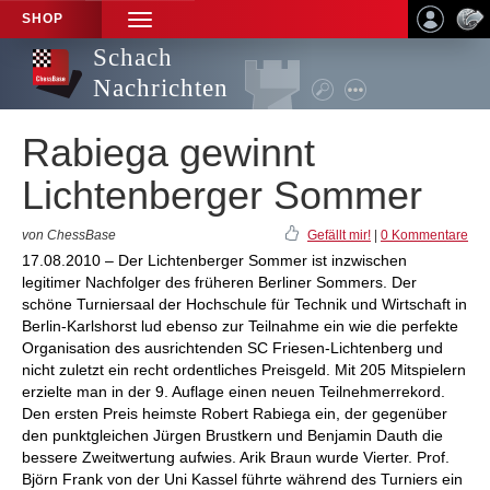
SHOP
TOGGLE
NAVIGATION
Schach
Nachrichten
Rabiega gewinnt
Lichtenberger Sommer
von ChessBase
Gefällt mir!
|
0 Kommentare
17.08.2010 – Der Lichtenberger Sommer ist inzwischen
legitimer Nachfolger des früheren Berliner Sommers. Der
schöne Turniersaal der Hochschule für Technik und Wirtschaft in
Berlin-Karlshorst lud ebenso zur Teilnahme ein wie die perfekte
Organisation des ausrichtenden SC Friesen-Lichtenberg und
nicht zuletzt ein recht ordentliches Preisgeld. Mit 205 Mitspielern
erzielte man in der 9. Auflage einen neuen Teilnehmerrekord.
Den ersten Preis heimste Robert Rabiega ein, der gegenüber
den punktgleichen Jürgen Brustkern und Benjamin Dauth die
bessere Zweitwertung aufwies. Arik Braun wurde Vierter. Prof.
Björn Frank von der Uni Kassel führte während des Turniers ein