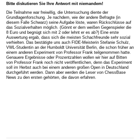
Bitte diskutieren Sie Ihre Antwort mit niemandem!
Die Teilnahme war freiwillig, die Untersuchung diente der
Grundlagenforschung. Je nachdem, wie der andere Befragte (in
diesem Falle Schwarz) seine Aufgabe löste, waren Rückschlüsse auf
das Sozialverhalten möglich. (Gönnt er dem weißen Gegenspieler die
8 Euro und begnügt sich mit 2 oder lehnt er es ab?) Eine erste
Auswertung ergab, dass sich die meisten Schachfreunde sehr sozial
verhielten. Das bestätigte uns auch FIDE-Meisterin Stefanie Schulz,
VWL-Studentin an der Humboldt Universität Berlin, die schon früher an
einem anderen Experiment von Professor Frank teilgenommen hatte.
Genauere Ergebnisse oder Prozentzahlen wollen wir hier auf Bitten
von Professor Frank noch nicht veröffentlichen, denn das Experiment
soll im Herbst auch bei einem anderen großen Open in Deutschland
durchgeführt werden. Dann aber werden die Leser von ChessBase
News zu den ersten gehörten, die davon erfahren.