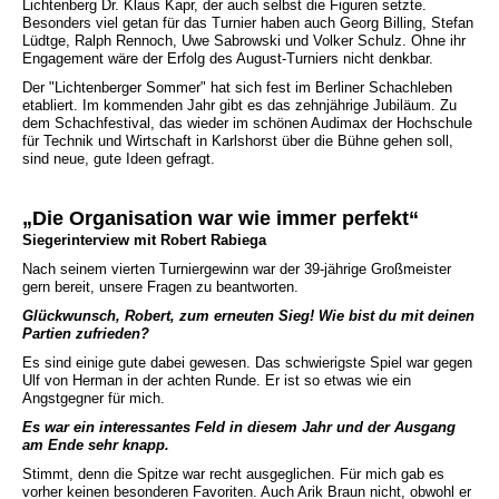
Lichtenberg Dr. Klaus Kapr, der auch selbst die Figuren setzte.
Besonders viel getan für das Turnier haben auch Georg Billing, Stefan
Lüdtge, Ralph Rennoch, Uwe Sabrowski und Volker Schulz. Ohne ihr
Engagement wäre der Erfolg des August-Turniers nicht denkbar.
Der "Lichtenberger Sommer" hat sich fest im Berliner Schachleben
etabliert. Im kommenden Jahr gibt es das zehnjährige Jubiläum. Zu
dem Schachfestival, das wieder im schönen Audimax der Hochschule
für Technik und Wirtschaft in Karlshorst über die Bühne gehen soll,
sind neue, gute Ideen gefragt.
„Die Organisation war wie immer perfekt“
Siegerinterview mit Robert Rabiega
Nach seinem vierten Turniergewinn war der 39-jährige Großmeister
gern bereit, unsere Fragen zu beantworten.
Glückwunsch, Robert, zum erneuten Sieg! Wie bist du mit deinen
Partien zufrieden?
Es sind einige gute dabei gewesen. Das schwierigste Spiel war gegen
Ulf von Herman in der achten Runde. Er ist so etwas wie ein
Angstgegner für mich.
Es war ein interessantes Feld in diesem Jahr und der Ausgang
am Ende sehr knapp.
Stimmt, denn die Spitze war recht ausgeglichen. Für mich gab es
vorher keinen besonderen Favoriten. Auch Arik Braun nicht, obwohl er