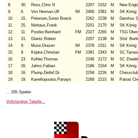
8.
30.
Ross,Chris N
2207
2152
M
New Engl
9.
6.
Von Herman,Ulf
IM
2400
2381
M
SK König 
10.
15.
Petersen,Soren Boeck
2262
2238
M
Damhus S
11.
25.
Niehaus,Frank
2201
2170
M
SK König 
12.
11.
Postler,Reinhard
FM
2327
2265
M
TSG Ober
13.
31.
Glantz,Robert
2207
2138
M
Sfrd. Berl
14.
9.
Muse,Drazen
IM
2378
2311
M
SK König 
15.
8.
Köpke,Christian
FM
2381
2343
M
SC Tarra
16.
23.
Kohler,Thomas
2246
2172
M
SC Zitade
17.
26.
Jahnz,Fabian
2186
2164
M
SK König 
18.
16.
Plump,Detlef,Dr
2258
2226
M
Chessclub
19.
19.
Kanellopoulos,Panayo
2268
2215
M
Patras Ch
... 205 Spieler
Vollständige Tabelle...