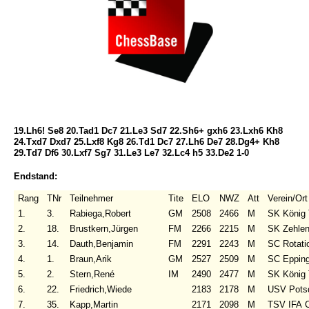
19.Lh6! Se8 20.Tad1 Dc7 21.Le3 Sd7 22.Sh6+ gxh6 23.Lxh6 Kh8
24.Txd7 Dxd7 25.Lxf8 Kg8 26.Td1 Dc7 27.Lh6 De7 28.Dg4+ Kh8
29.Td7 Df6 30.Lxf7 Sg7 31.Le3 Le7 32.Lc4 h5 33.De2 1-0
Endstand:
Rang
TNr
Teilnehmer
Tite
ELO
NWZ
Att
Verein/Ort
1.
3.
Rabiega,Robert
GM
2508
2466
M
SK König 
2.
18.
Brustkern,Jürgen
FM
2266
2215
M
SK Zehlen
3.
14.
Dauth,Benjamin
FM
2291
2243
M
SC Rotati
4.
1.
Braun,Arik
GM
2527
2509
M
SC Eppin
5.
2.
Stern,René
IM
2490
2477
M
SK König 
6.
22.
Friedrich,Wiede
2183
2178
M
USV Potsd
7.
35.
Kapp,Martin
2171
2098
M
TSV IFA 