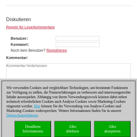
Diskutieren
Regeln für Leserkommentare
Benutzer
Kennwort
Noch kein Benutzer?
Registrieren
Kommentar
Wir verwenden Cookies und vergleichbare Technologien, um bestimmte Funktionen
zur Verfügung zu stellen, die Nutzererfahrungen zu verbessern und interessengerechte
Inhalte auszuspielen. Abhängig von ihrem Verwendungszweck können dabei neben
technisch erforderlichen Cookies auch Analyse-Cookies sowie Marketing-Cookies
eingesetzt werden.
Hier
können Sie der Verwendung von Analyse-Cookies und
Marketing-Cookies widersprechen. Weitere Informationen finden Sie in unserer
Datenschutzerklärung
.
Datenschutzhinweis
|
Impressum
|
Kontakt
|
Cookies Management
|
Lizenzen
|
Detaillierte
Alles
Alles
Compliance Hotline
|
Home
Informationen
ablehnen
akzeptieren
© 2017 ChessBase GmbH | Osterbekstraße 90a | 22083 Hamburg | Deutschland