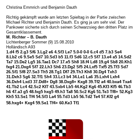
Christina Emmrich und Benjamin Dauth
Richtig gekämpft wurde am letzten Spieltag in der Partie zwischen
Michael Richter und Benjamin Dauth. Es ging ja um sehr viel. Der
Pankower sicherte sich durch seinen Schwarzsieg den dritten Platz im
Gesamtklassement.
M. Richter – B. Dauth
Lichtenberger Sommer (9) 15.08.2010
Holländisch A93
1.d4 f5 2.g3 Sf6 3.Lg2 e6 4.Sf3 Le7 5.0-0 0-0 6.c4 d5 7.b3 Se4
8.Lb2 c6 9.Se5 Sd7 10.Sd3 b5 11.f3 Sd6 12.c5 Sf7 13.e4 a5 14.Sd2
Ta7 15.De2 Lg5 16.Tae1 Dc7 17.e5 Sh8 18.f4 Ld8 19.g4 Sb8 20.Kh1
fxg4 21.Dxg4 Sf7 22.Lh3 Sh6 23.Dg2 Sf5 24.Lxf5 Txf5 25.Tf3 Sd7
26.Sf1 Sf8 27.Se3 Th5 28.Tg1 Df7 29.Th3 Kh8 30.Dg4 Txh3
31.Dxh3 Sg6 32.Tf1 Sh4 33.Lc3 b4 34.Le1 La6 35.Lxh4 Lxh4
36.Dxh4 Lxd3 37.Dd8+ Dg8 38.Dxg8+ Kxg8 39.Tf2 a4 40.bxa4 Txa4
41.Tb2 Lc4 42.Sc2 Kf7 43.Sxb4 Lb5 44.Kg2 Kg6 45.Kf3 Kf5 46.Tb3
h6 47.a3 g5 48.fxg5 hxg5 49.h3 Ta8 50.Sc2 Kg6 51.Te3 Tf8+ 52.Kg3
Kh5 53.Se1 Tf4 54.Sf3 La4 55.Td3 Lb5 56.Td2 Te4 57.Kf2 g4
58.hxg4+ Kxg4 59.Se1 Tf4+ 60.Ke3 Tf1