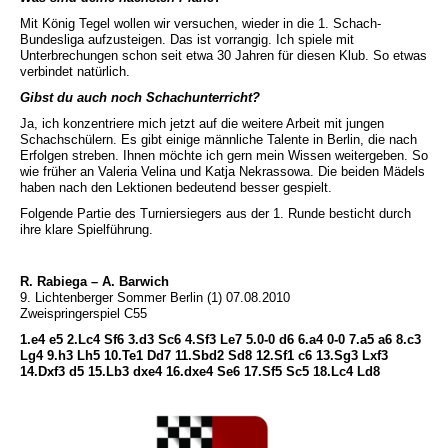
Mit König Tegel wollen wir versuchen, wieder in die 1. Schach-
Bundesliga aufzusteigen. Das ist vorrangig. Ich spiele mit
Unterbrechungen schon seit etwa 30 Jahren für diesen Klub. So etwas
verbindet natürlich.
Gibst du auch noch Schachunterricht?
Ja, ich konzentriere mich jetzt auf die weitere Arbeit mit jungen
Schachschülern. Es gibt einige männliche Talente in Berlin, die nach
Erfolgen streben. Ihnen möchte ich gern mein Wissen weitergeben. So
wie früher an Valeria Velina und Katja Nekrassowa. Die beiden Mädels
haben nach den Lektionen bedeutend besser gespielt.
Folgende Partie des Turniersiegers aus der 1. Runde besticht durch
ihre klare Spielführung.
R. Rabiega – A. Barwich
9. Lichtenberger Sommer Berlin (1) 07.08.2010
Zweispringerspiel C55
1.e4 e5 2.Lc4 Sf6 3.d3 Sc6 4.Sf3 Le7 5.0-0 d6 6.a4 0-0 7.a5 a6 8.c3
Lg4 9.h3 Lh5 10.Te1 Dd7 11.Sbd2 Sd8 12.Sf1 c6 13.Sg3 Lxf3
14.Dxf3 d5 15.Lb3 dxe4 16.dxe4 Se6 17.Sf5 Sc5 18.Lc4 Ld8