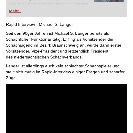
Schritte in die Welt des Vereinsschachs machen
oder bereits auf Turnierniveau spielen: Mit
Mehr...
FRITZ trainieren Sie effizienter, intelligenter und
individueller als je zuvor.
Rapid Interview - Michael S. Langer
Seit den 90ger Jahren ist Michael S. Langer bereits als
Schachlicher Funktionär tätig. Er fing als Vorsitzender der
Schachjugend im Bezirk Braunschweig an, wurde dann erster
Vorsitzender, Vize-Präsident und letztendlich Präsident
des niedersächsischen Schachverbands.
Langer ist allerdings auch kein schlechter Schachspieler und
stellt sich mutig im Rapid-Interview einiger Fragen und scharfer
Züge.