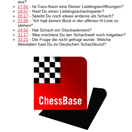
aus?
17:01
- Ist Caro-Kann eine Deiner Lieblingseröffnungen?
18:57
- Hast Du einen Lieblingsschachspieler?
20:17
- Spielst Du noch etwas anderes als Schach?
21:56
-
"Ich hab keinen Bock in der offenen H-Linie zu
stehen!"
24:55
- Hat Schach ein Glückselement?
31:17
- Was möchtest Du der Schachwelt noch mitgeben?
33:21
- Die Frage die nicht gefragt wurde: Welche
Aktivitäten hast Du im Deutschen Schachbund?