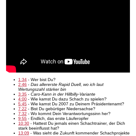
1:34
- Wer bist Du?
2:46
-
Das allererste Rapid Duell, wo ich laut
Wertungszahl stärker bin
3:35
-
Caro-Kann in der Hillbilly-Variante
4:00
- Wie kamst Du dazu Schach zu spielen?
5:45
- Wie kamst Du 2007 zu Deinem Präsidentenamt?
7:22
- Bist Du gebürtiger Niedersachse?
7:32
- Wo kommt Dein Verantwortungssinn her?
9:55
- Endlich, das erste Läuferopfer
10:30
- Hattest Du jemals einen Schachtrainer, der Dich
stark beeinflusst hat?
13:09
- Was sieht die Zukunft kommender Schachprojekte