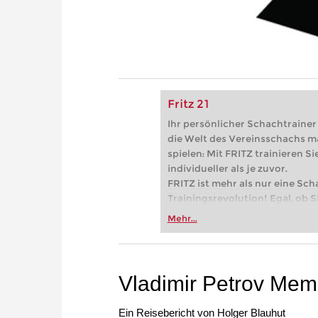
Fritz 21
Ihr persönlicher Schachtrainer -
die Welt des Vereinsschachs m
spielen: Mit FRITZ trainieren Sie
individueller als je zuvor.
FRITZ ist mehr als nur eine Sch
Trainingsrevolution! Egal, ob Si
Vereinsschachs machen oder ber
Mehr...
FRITZ trainieren Sie effizienter,
zuvor.
Vladimir Petrov Mem
Ein Reisebericht von Holger Blauhut