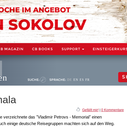
CB MAGAZIN
CB BOOKS
SUPPORT
EINSTEIGERKUR
en
S
SUCHE:
SPRACHE:
DE
EN
ES
FR
mala
Gefällt mir!
|
0 Kommentare
verzeichnete das "Vladimir Petrovs - Memorial" einen
Auch einige deutsche Reisegruppen machten sich auf den Weg.