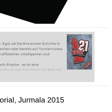
 Egal, ob Sie Ihre ersten Schritte in
achen oder bereits auf Turnierniveau
 effizienter, intelligenter und
ach-Engine – es ist eine
e Ihre ersten Schritte in die Welt des
eits auf Turnierniveau spielen: Mit
 intelligenter und individueller als je
orial, Jurmala 2015