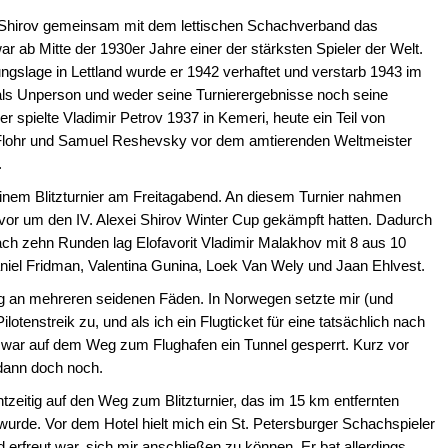
ei Shirov gemeinsam mit dem lettischen Schachverband das
ar ab Mitte der 1930er Jahre einer der stärksten Spieler der Welt.
gslage in Lettland wurde er 1942 verhaftet und verstarb 1943 im
 als Unperson und weder seine Turnierergebnisse noch seine
er spielte Vladimir Petrov 1937 in Kemeri, heute ein Teil von
Flohr und Samuel Reshevsky vor dem amtierenden Weltmeister
.
inem Blitzturnier am Freitagabend. An diesem Turnier nahmen
zuvor um den IV. Alexei Shirov Winter Cup gekämpft hatten. Dadurch
ach zehn Runden lag Elofavorit Vladimir Malakhov mit 8 aus 10
aniel Fridman, Valentina Gunina, Loek Van Wely und Jaan Ehlvest.
ng an mehreren seidenen Fäden. In Norwegen setzte mir (und
lotenstreik zu, und als ich ein Flugticket für eine tatsächlich nach
war auf dem Weg zum Flughafen ein Tunnel gesperrt. Kurz vor
 dann doch noch.
zeitig auf den Weg zum Blitzturnier, das im 15 km entfernten
urde. Vor dem Hotel hielt mich ein St. Petersburger Schachspieler
nd erfreut war, sich mir anschließen zu können. Er bat allerdings