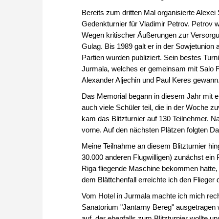
Bereits zum dritten Mal organisierte Alex
Gedenkturnier für Vladimir Petrov. Petrov w
Wegen kritischer Äußerungen zur Versorgun
Gulag. Bis 1989 galt er in der Sowjetunion
Partien wurden publiziert. Sein bestes Turni
Jurmala, welches er gemeinsam mit Salo 
Alexander Aljechin und Paul Keres gewann
Das Memorial begann in diesem Jahr mit e
auch viele Schüler teil, die in der Woche 
kam das Blitzturnier auf 130 Teilnehmer. N
vorne. Auf den nächsten Plätzen folgten D
Meine Teilnahme an diesem Blitzturnier hi
30.000 anderen Flugwilligen) zunächst ein Pi
Riga fliegende Maschine bekommen hatte, 
dem Blättchenfall erreichte ich den Flieger
Vom Hotel in Jurmala machte ich mich recht
Sanatorium "Jantarny Bereg" ausgetragen w
auf, der ebenfalls zum Blitzturnier wollte u