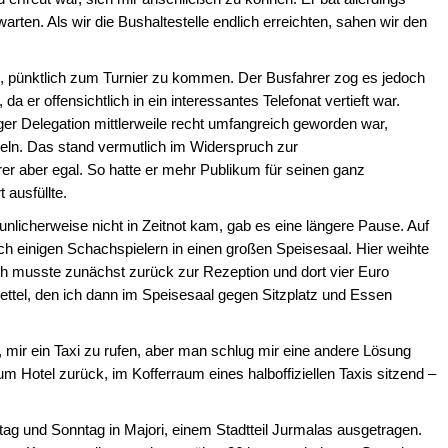
arten. Als wir die Bushaltestelle endlich erreichten, sahen wir den
, pünktlich zum Turnier zu kommen. Der Busfahrer zog es jedoch
 da er offensichtlich in ein interessantes Telefonat vertieft war.
er Delegation mittlerweile recht umfangreich geworden war,
tapeln. Das stand vermutlich im Widerspruch zur
r aber egal. So hatte er mehr Publikum für seinen ganz
 ausfüllte.
unlicherweise nicht in Zeitnot kam, gab es eine längere Pause. Auf
h einigen Schachspielern in einen großen Speisesaal. Hier weihte
 ich musste zunächst zurück zur Rezeption und dort vier Euro
ettel, den ich dann im Speisesaal gegen Sitzplatz und Essen
 mir ein Taxi zu rufen, aber man schlug mir eine andere Lösung
m Hotel zurück, im Kofferraum eines halboffiziellen Taxis sitzend –
g und Sonntag in Majori, einem Stadtteil Jurmalas ausgetragen.